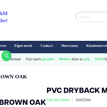
F&M
der!
eren
Eigen merk
Contact
Showroom
Klantenservi
e
 van Nederland
Prijs match 
garantie
Bereken
 direct je 
prijs
9.6/10
 
ROWN OAK
PVC DRYBACK 
 BROWN OAK
Toon alle vloeren
Solid Floor