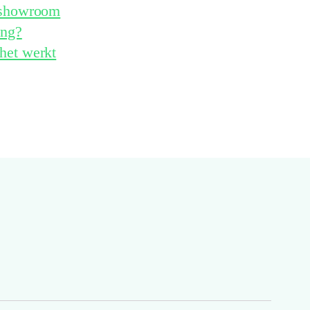
e showroom
ing?
het werkt