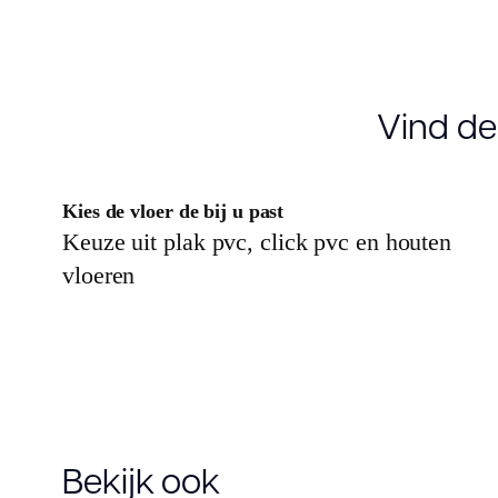
Garantie
10 jaar
Gebruiksklasse
23, 33
Vind de
Slijtlaag (mm)
0.55
Kies de vloer de bij u past
Vloerverwarming
Keuze uit plak pvc, click pvc en houten
ja
geschikt
vloeren
Bekijk ook