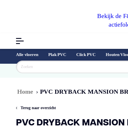
Bekijk de 
actiefol
Alle vloeren
Plak PVC
Click PVC
Houten Vlo
Goedkoopst
Home
›
PVC DRYBACK MANSION B
Terug naar overzicht
PVC DRYBACK MANSION