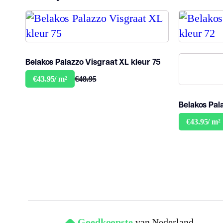
Belakos Palazzo Visgraat XL kleur 75
€48.95
€43.95/ m²
Belakos Pal
€43.95/ m²
Goedkoopste
van Nederland