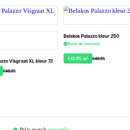
Belakos Palazzo kleur 250
Ruim op voorraad
€48.95
€43.95/ m²
azzo Visgraat XL kleur 72
€48.95
Prijs match
garantie