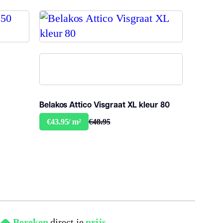
Belakos Attico Visgraat XL kleur 80
€48.95
€43.95/ m²
Bereken
direct je
prijs