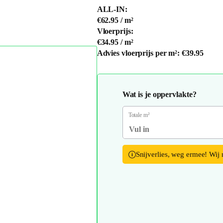
ALL-IN:
€62.95
/ m²
Vloerprijs:
€34.95
/ m²
Advies vloerprijs per m²:
€39.95
Wat is je oppervlakte?
Totale m²
Snijverlies, weg ermee! Wij