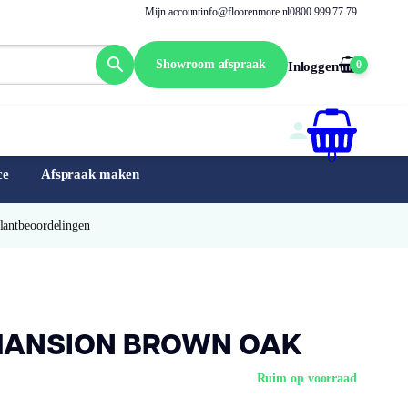
Mijn account
info@floorenmore.nl
0800 999 77 79
Showroom afspraak
0
Inloggen
0
ce
Afspraak maken
Klantbeoordelingen
MANSION BROWN OAK
Ruim op voorraad