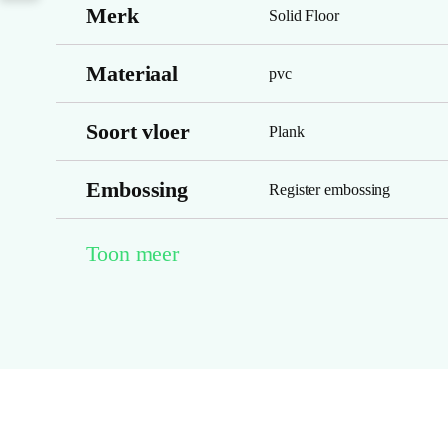
Merk
Solid Floor
Materiaal
pvc
Soort vloer
Plank
Embossing
Register embossing
Look kleur
donkerbruin
Toon meer
Structuur
microgroeven
Montage
lijm
V groef
Micro 4v