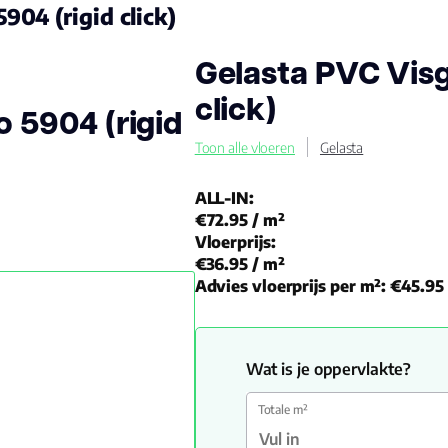
904 (rigid click)
Gelasta PVC Visg
click)
o 5904 (rigid
Toon alle vloeren
Gelasta
ALL-IN:
€72.95
/ m²
Vloerprijs:
€36.95
/ m²
Advies vloerprijs per m²:
€45.95
Wat is je oppervlakte?
Totale m²