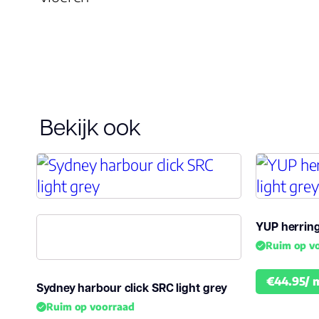
Dikte plank
5.5
(mm)
Montage
Click PVC
Bekijk ook
Garantie
Woongebruik
25 jaar
(jaren)
Garantie
10 jaar
YUP herring
Ruim op v
€44.95/ 
Sydney harbour click SRC light grey
Ruim op voorraad