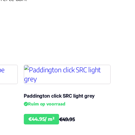
Paddington click SRC light grey
Ruim op voorraad
€44.95/ m²
€49.95