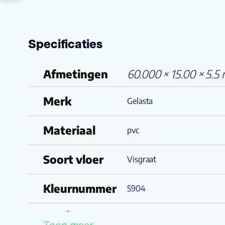
Specificaties
Afmetingen
60.000 × 15.00 × 5.5
Merk
Gelasta
Materiaal
pvc
Soort vloer
Visgraat
Kleurnummer
5904
Productgroep
Vario 5904 (rigid click)