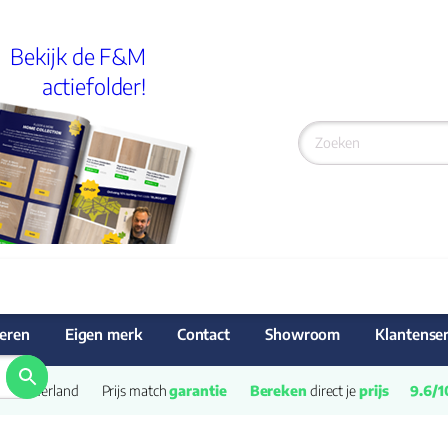
Bekijk de F&M
actiefolder!
eren
Eigen merk
Contact
Showroom
Klantenser
van Nederland
Prijs match 
garantie
Bereken
 direct je 
prijs
9.6/1