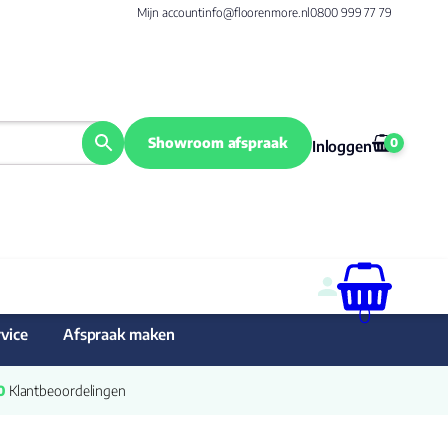
Mijn account
info@floorenmore.nl
0800 999 77 79
Showroom afspraak
0
Inloggen
0
vice
Afspraak maken
0
 Klantbeoordelingen