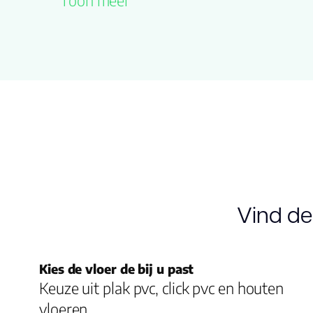
Toon meer
naam
Lengte plank
60.000
(cm)
Breedte
15.00
plank (cm)
Inhoud pak
2.2300
(m2)
Vind de
Aantal per
8
pak
Kies de vloer de bij u past
Dikte toplaag
Keuze uit plak pvc, click pvc en houten
0.55
(mm)
vloeren