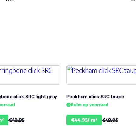
bone click SRC light grey
Peckham click SRC taupe
oorraad
Ruim op voorraad
m²
€44.95/ m²
€49.95
€49.95