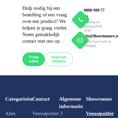
Hulp nodig bij een
0800 999 77
bestelling of een vraag
79
over een product? We
Maandag t/m
zaterdag 09:00 -
helpen je graag verder.
18:00
Neem gemakkelijk
info@floorenmore.n
contact met ons op.
Binnen 4 uur reactie op
werkdagen
Vraag
Inspiratie
stellen
bekijken
Categorieën
Contact
Algemene
Showrooms
informatie
Alles
Veensepolder 3
Veensepolder