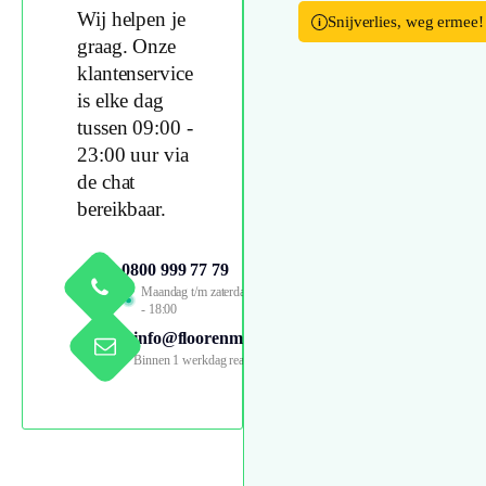
Wij helpen je
Snijverlies, weg ermee!
graag. Onze
klantenservice
is elke dag
tussen 09:00 -
23:00 uur via
de chat
bereikbaar.
0800 999 77 79
Maandag t/m zaterdag 09:00
- 18:00
info@floorenmore.nl
Binnen 1 werkdag reactie