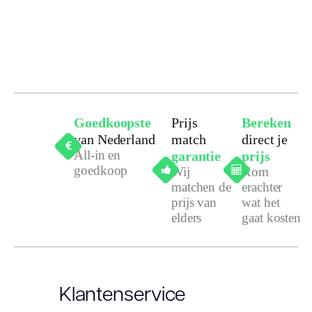
Goedkoopste
Prijs
Bereken
van Nederland
match
direct je
All-in en
garantie
prijs
goedkoop
Wij
Kom
matchen de
erachter
prijs van
wat het
elders
gaat kosten
Klantenservice