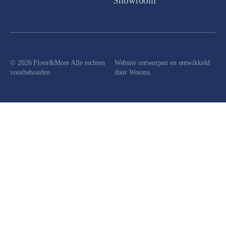
Showroom
© 2026 Floor&More Alle rechten
Website ontworpen en ontwikkeld
voorbehouden
door
Wooms