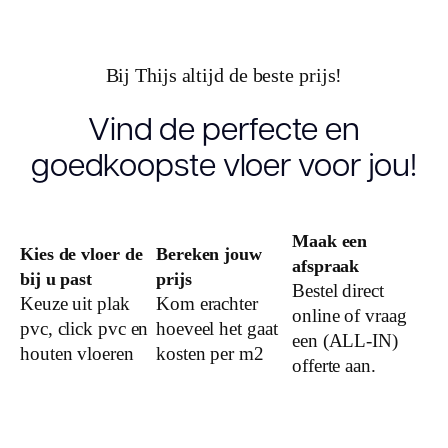
Inhoud pak
5.0200
(m2)
Bij Thijs altijd de beste prijs!
Aantal per
6
pak
Vind de perfecte en
goedkoopste vloer voor jou!
Dikte toplaag
0.55
(mm)
Dikte plank
2.5
Maak een
(mm)
Kies de vloer de
Bereken jouw
afspraak
bij u past
prijs
Bestel direct
Montage
Keuze uit plak
Kom erachter
Plak PVC
online of vraag
pvc, click pvc en
hoeveel het gaat
een (ALL-IN)
Garantie
houten vloeren
kosten per m2
offerte aan.
Woongebruik
25 jaar
(jaren)