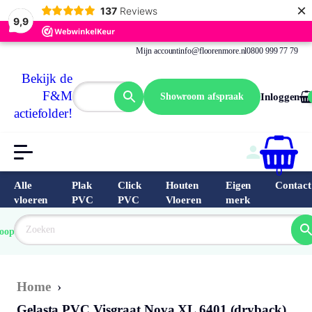
×
137
Reviews
9,9
Mijn account
info@floorenmore.nl
0800 999 77 79
Bekijk de
F&M
Showroom afspraak
Inloggen
actiefolder!
0
Alle
Plak
Click
Houten
Eigen
Contact
vloeren
PVC
PVC
Vloeren
merk
 van 
Prijs 
 direct 
oopste
garantie
Bereken
prijs
9.6/10
Nederland
match 
je 
Klantbeo
Home
›
Gelasta PVC Visgraat Nova XL 6401 (dryback)