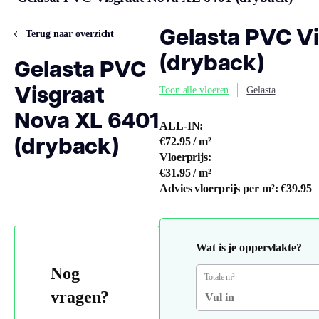
Gelasta PVC V
Terug naar overzicht
(dryback)
Gelasta PVC
Visgraat
Toon alle vloeren
Gelasta
Nova XL 6401
ALL-IN:
(dryback)
€72.95
/ m²
Vloerprijs:
€31.95
/ m²
Advies vloerprijs per m²:
€39.95
Wat is je oppervlakte?
Nog
Totale m²
vragen?