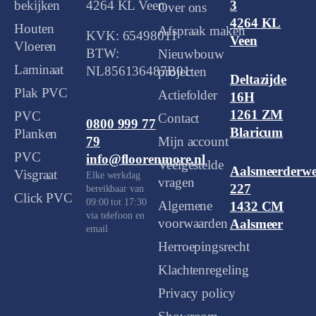
bekijken
4264 KL Veen
3
Over ons
4264 KL
Houten
Afspraak maken
KVK: 65498011
Veen
Vloeren
BTW:
Nieuwbouw
Laminaat
NL856136487B01
projecten
Deltazijde
Plak PVC
Actiefolder
16H
1261 ZM
PVC
Contact
0800 999 77
Blaricum
Planken
Mijn account
79
PVC
info@floorenmore.nl
Veelgestelde
Aalsmeerderw
Visgraat
Elke werkdag
vragen
227
bereikbaar van
Click PVC
09:00 tot 17:30
Algemene
1432 CM
via telefoon en
voorwaarden
Aalsmeer
email
Herroepingsrecht
Klachtenregeling
Privacy policy