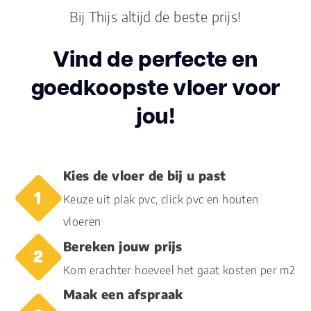
Dikte toplaag
0.55
Bij Thijs altijd de beste prijs!
(mm)
Dikte plank
Vind de perfecte en
6.0
(mm)
goedkoopste vloer voor
Montage
Plak PVC
jou!
Garantie
25 jaar
Woongebruik
(jaren)
Kies de vloer de bij u past
Garantie
10 jaar
Keuze uit plak pvc, click pvc en houten
vloeren
Bereken jouw prijs
Kom erachter hoeveel het gaat kosten per m2
Maak een afspraak