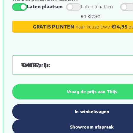
Laten plaatsen
Laten plaatsen
en kitten
GRATIS PLINTEN
naar keuze t.w.v
€14,95
pe
€
107.77
Vraag de prijs aan Thijs
In winkelwagen
Showroom afspraak