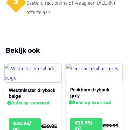
Bestel direct online of vraag een (ALL-IN)
offerte aan.
Bekijk ook
Peckham dryback
Westminster dryback
grey
beige
Ruim op voorraad
Ruim op voorraad
€35.95/
€35.95/
€39.95
€39.95
m²
m²