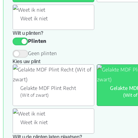
Weet ik niet
Wilt u plinten?
Plinten
Geen plinten
Kies uw plint
Gelakte MDF Plint Recht
Gelakte MDF
(Wit of zwart)
(Wit of
Weet ik niet
Wilt u de plinten laten plaatsen?