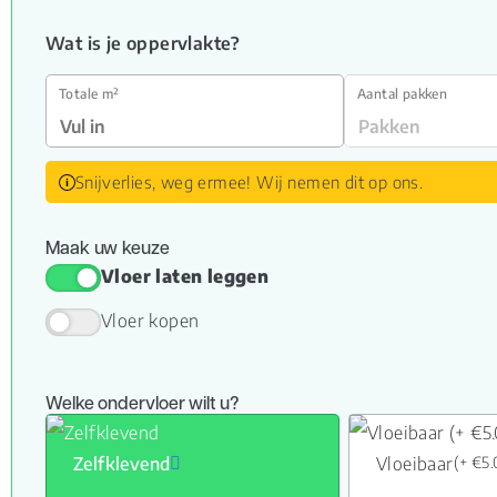
Wat is je oppervlakte?
Totale m²
Aantal pakken
Snijverlies, weg ermee! Wij nemen dit op ons.
Maak uw keuze
Vloer laten leggen
Vloer kopen
Welke ondervloer wilt u?
Zelfklevend
Vloeibaar
(+ €5