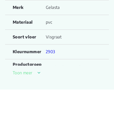
Merk
Gelasta
Materiaal
pvc
Soort vloer
Visgraat
Kleurnummer
2903
Productgroep
Mystiq Visgraat 2903
naam
Toon meer
Inhoud pak
1.3000
(m2)
Aantal per
12
pak