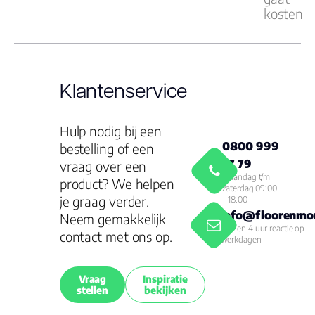
kosten
Klantenservice
Hulp nodig bij een
0800 999
bestelling of een
77 79
vraag over een
Maandag t/m
product? We helpen
zaterdag 09:00
je graag verder.
- 18:00
info@floorenmor
Neem gemakkelijk
Binnen 4 uur reactie op
contact met ons op.
werkdagen
Vraag
Inspiratie
stellen
bekijken