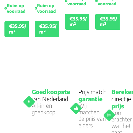
voorraad
voorraad
Ruim op
Ruim op
voorraad
voorraad
€35.95/
€35.95/
€39.95
€39.
m²
m²
€35.95/
€35.95/
€39.95
€39.95
m²
m²
Goedkoopste
Prijs match
Bereke
van Nederland
garantie
direct je
All-in en
Wij
prijs
goedkoop
matchen
Kom
de prijs van
erachter
elders
wat het
gaat