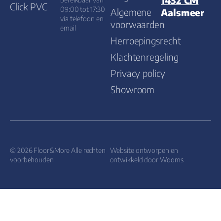
1432 CM
Click PVC
09:00 tot 17:30
Algemene
Aalsmeer
via telefoon en
voorwaarden
email
Herroepingsrecht
Klachtenregeling
Privacy policy
Showroom
© 2026 Floor&More Alle rechten
Website ontworpen en
voorbehouden
ontwikkeld door
Wooms