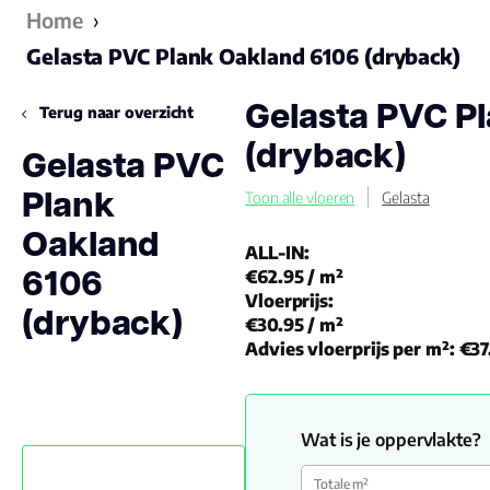
Home
›
Gelasta PVC Plank Oakland 6106 (dryback)
Gelasta PVC P
Terug naar overzicht
(dryback)
Gelasta PVC
Plank
Toon alle vloeren
Gelasta
Oakland
ALL-IN:
6106
€62.95
/ m²
Vloerprijs:
(dryback)
€30.95
/ m²
Advies vloerprijs per m²:
€37
Wat is je oppervlakte?
Totale m²