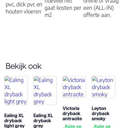
hoeveel het
online of vraag
pvc, click pvc en
gaat kosten per
een (ALL-IN)
Garantie
houten vloeren
m2
offerte aan.
Woongebruik
25 jaar
(jaren)
Garantie
10 jaar
Bekijk ook
Victoria
Leyton
dryback
dryback
Ealing XL
Ealing XL
antracite
smoky
dryback
dryback
light grey
grey
Ruim op
Ruim op