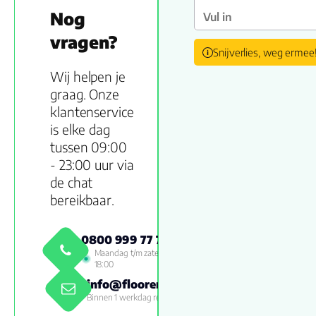
Nog
vragen?
Snijverlies, weg ermee
Wij helpen je
graag. Onze
klantenservice
is elke dag
tussen 09:00
- 23:00 uur via
de chat
bereikbaar.
0800 999 77 79
Maandag t/m zaterdag 09:00 -
18:00
info@floorenmore.nl
Binnen 1 werkdag reactie