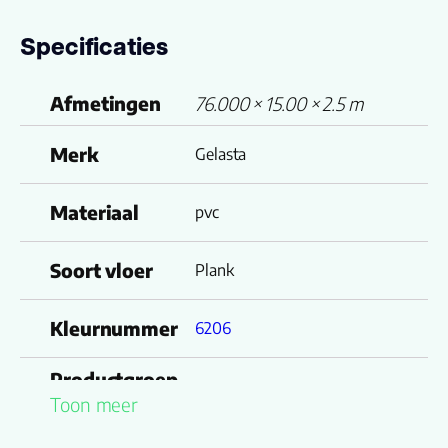
Specificaties
Afmetingen
76.000 × 15.00 × 2.5 m
Merk
Gelasta
Materiaal
pvc
Soort vloer
Plank
Kleurnummer
6206
Productgroep
Oakland 6106 (dryback)
Toon meer
naam