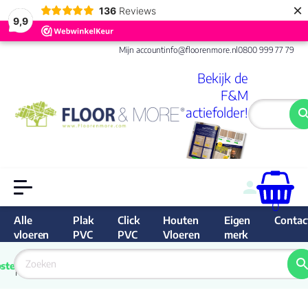
×
136
Reviews
9,9
Mijn account
info@floorenmore.nl
0800 999 77 79
Bekijk de
F&M
actiefolder!
0
Alle
Plak
Click
Houten
Eigen
Contac
vloeren
PVC
PVC
Vloeren
merk
 van 
Prijs 
 direct 
ste
garantie
Bereken
prijs
9.6/10
Nederland
match 
je 
Klan