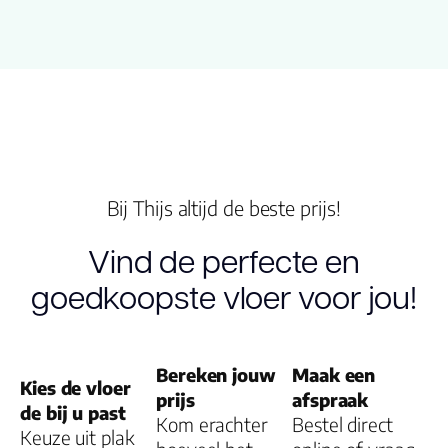
Lengte plank
76.000
(cm)
Breedte
15.00
plank (cm)
Inhoud pak
3.8300
(m2)
Bij Thijs altijd de beste prijs!
Aantal per
10
pak
Vind de perfecte en
goedkoopste vloer voor jou!
Dikte toplaag
0.55
(mm)
Dikte plank
2.5
Bereken jouw
Maak een
(mm)
Kies de vloer
prijs
afspraak
de bij u past
Kom erachter
Bestel direct
Montage
Plak PVC
Keuze uit plak