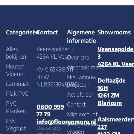
Categorieën
Contact
Algemene
Showrooms
informatie
Alles
Veensepolder 3
Veensepolde
bekijken
4264 KL Veen
3
Over ons
4264 KL Vee
Houten
Afspraak maken
KVK: 65498011
Vloeren
BTW:
Nieuwbouw
Deltazijde
Laminaat
NL856136487B01
projecten
16H
Plak PVC
Actiefolder
1261 ZM
Blaricum
PVC
Contact
0800 999
Planken
Mijn account
77 79
Aalsmeerde
PVC
info@floorenmore.nl
Veelgestelde
227
Visgraat
Elke werkdag
vragen
bereikbaar van