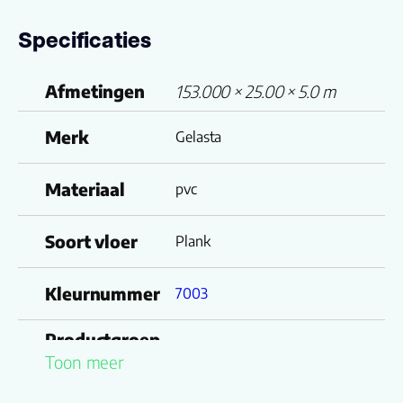
Specificaties
Afmetingen
153.000 × 25.00 × 5.0 m
Merk
Gelasta
Materiaal
pvc
Soort vloer
Plank
Kleurnummer
7003
Productgroep
Nevada 7003 (rigid click)
Toon meer
naam