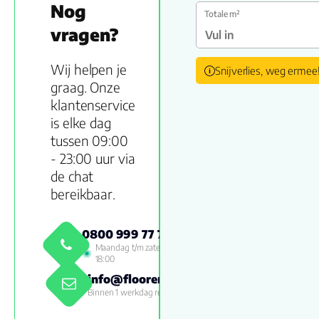
Nog
Totale m²
vragen?
Wij helpen je
Snijverlies, weg ermee
graag. Onze
klantenservice
is elke dag
tussen 09:00
- 23:00 uur via
de chat
bereikbaar.
0800 999 77 79
Maandag t/m zaterdag 09:00 -
18:00
info@floorenmore.nl
Binnen 1 werkdag reactie