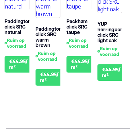
Paddington
Peckham
YUP
click SRC
click SRC
Paddington
herringbone
natural
taupe
click SRC
click SRC
warm
light oak
Ruim op
Ruim op
brown
voorraad
voorraad
Ruim op
Ruim op
voorraad
voorraad
€44.95/
€44.95/
€49.95
€49.95
m²
m²
€44.95/
€49.
€44.95/
m²
€49.95
m²