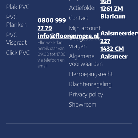
16H
Plak PVC
Actiefolder
1261 ZM
Blaricum
PVC
Contact
0800 999
Planken
Mijn account
77 79
Aalsmeerde
PVC
info@floorenmore.nl
Veelgestelde
227
Visgraat
Elke werkdag
vragen
1432 CM
bereikbaar van
Click PVC
09:00 tot 17:30
Algemene
Aalsmeer
via telefoon en
voorwaarden
email
Herroepingsrecht
Klachtenregeling
Privacy policy
Showroom