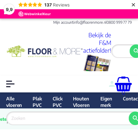
×
137
Reviews
9,9
Mijn account
info@floorenmore.nl
0800 999 77 79
Bekijk de
F&M
actiefolder!
0
Alle
Plak
Click
Houten
Eigen
Contac
vloeren
PVC
PVC
Vloeren
merk
 van 
Prijs 
 direct 
ste
garantie
Bereken
prijs
9.6/10
Nederland
match 
je 
Klan