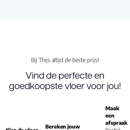
Lengte plank
153.000
(cm)
Breedte
25.00
plank (cm)
Inhoud pak
2.4100
(m2)
Bij Thijs altijd de beste prijs!
Aantal per
7
pak
Vind de perfecte en
goedkoopste vloer voor jou!
Dikte toplaag
0.55
(mm)
Dikte plank
5.0
Maak
(mm)
een
afspraak
Montage
Click PVC
Bereken jouw
Kies de vloer
Bestel