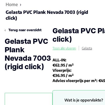
Home
›
Gelasta PVC Plank Nevada 7003 (rigid
click)
Gelasta PVC Pl
Terug naar overzicht
click)
Gelasta PVC
Plank
Toon alle vloeren
Gelasta
Nevada 7003
ALL-IN:
(rigid click)
€62.95
/ m²
Vloerprijs:
€36.95
/ m²
Advies vloerprijs per m²:
€45
Wat is je oppervlakte?