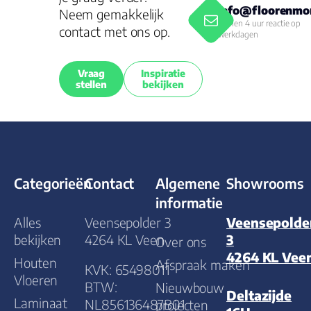
info@floorenmor
Neem gemakkelijk
Binnen 4 uur reactie op
contact met ons op.
werkdagen
Vraag
Inspiratie
stellen
bekijken
Categorieën
Contact
Algemene
Showrooms
informatie
Alles
Veensepolder 3
Veensepolde
bekijken
4264 KL Veen
3
Over ons
4264 KL Vee
Houten
Afspraak maken
KVK: 65498011
Vloeren
BTW:
Nieuwbouw
Deltazijde
Laminaat
NL856136487B01
projecten