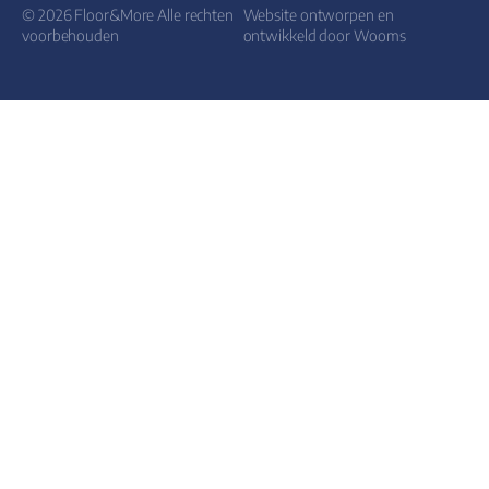
© 2026 Floor&More Alle rechten
Website ontworpen en
voorbehouden
ontwikkeld door
Wooms