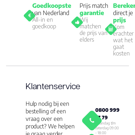
Goedkoopste
Prijs match
Bereke
van Nederland
garantie
direct je
All-in en
Wij
prijs
goedkoop
matchen
Kom
de prijs van
erachter
elders
wat het
gaat
kosten
Klantenservice
Hulp nodig bij een
0800 999
bestelling of een
77 79
vraag over een
Maandag t/m
product? We helpen
zaterdag 09:00
je graag verder.
- 18:00