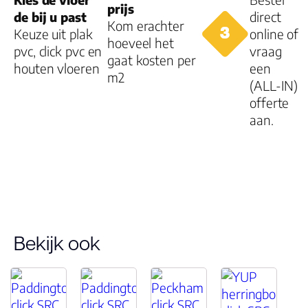
prijs
de bij u past
direct
Garantie
Kom erachter
Keuze uit plak
online of
hoeveel het
Woongebruik
25 jaar
pvc, click pvc en
vraag
gaat kosten per
(jaren)
houten vloeren
een
m2
(ALL-IN)
Garantie
10 jaar
offerte
aan.
Bekijk ook