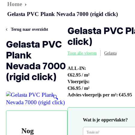
Home
›
Gelasta PVC Plank Nevada 7000 (rigid click)
Gelasta PVC Pl
Terug naar overzicht
click)
Gelasta PVC
Plank
Toon alle vloeren
Gelasta
Nevada 7000
ALL-IN:
(rigid click)
€62.95
/ m²
Vloerprijs:
€36.95
/ m²
Advies vloerprijs per m²:
€45.95
🔍
Wat is je oppervlakte?
Nog
Totale m²