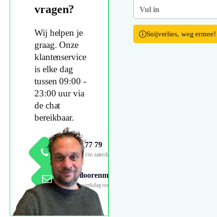
vragen?
Wij helpen je
Snijverlies, weg ermee!
graag. Onze
klantenservice
is elke dag
tussen 09:00 -
23:00 uur via
de chat
bereikbaar.
0800 999 77 79
Maandag t/m zaterdag 09:00
- 18:00
info@floorenmore.nl
Binnen 1 werkdag reactie