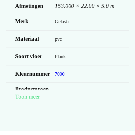
Afmetingen
153.000 × 22.00 × 5.0 m
Merk
Gelasta
Materiaal
pvc
Soort vloer
Plank
Kleurnummer
7000
Productgroep
Nevada 7000 (rigid click)
Toon meer
naam
Lengte plank
153.000
(cm)
Breedte plank