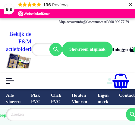
×
136
Reviews
9,9
Mijn account
info@floorenmore.nl
0800 999 77 79
Bekijk de
F&M
actiefolder!
Showroom afspraak
Inloggen
0
Alle
Plak
Click
Houten
Eigen
Contact
vloeren
PVC
PVC
Vloeren
merk
 van 
Prijs 
 direct 
oopste
garantie
Bereken
prijs
9.6/10
Nederland
match 
je 
Klantbeo