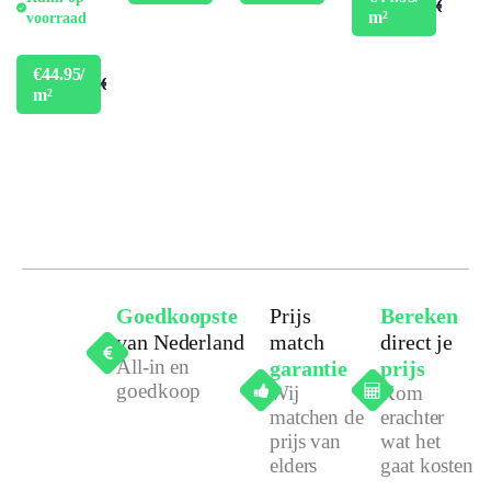
€49.95
m²
voorraad
€44.95/
€49.95
m²
Goedkoopste
Prijs
Bereken
van Nederland
match
direct je
All-in en
garantie
prijs
goedkoop
Wij
Kom
matchen de
erachter
prijs van
wat het
elders
gaat kosten