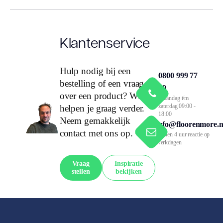
Klantenservice
Hulp nodig bij een
0800 999 77
bestelling of een vraag
79
over een product? We
Maandag t/m
zaterdag 09:00 -
helpen je graag verder.
18:00
Neem gemakkelijk
info@floorenmore.n
contact met ons op.
Binnen 4 uur reactie op
werkdagen
Vraag
Inspiratie
stellen
bekijken