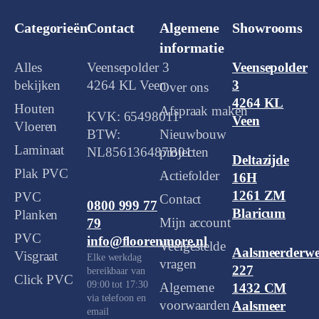
Categorieën
Contact
Algemene
Showrooms
informatie
Alles
Veensepolder 3
Veensepolder
bekijken
4264 KL Veen
3
Over ons
4264 KL
Houten
Afspraak maken
KVK: 65498011
Veen
Vloeren
BTW:
Nieuwbouw
Laminaat
NL856136487B01
projecten
Deltazijde
Plak PVC
Actiefolder
16H
1261 ZM
PVC
Contact
0800 999 77
Blaricum
Planken
Mijn account
79
PVC
info@floorenmore.nl
Veelgestelde
Aalsmeerderw
Visgraat
Elke werkdag
vragen
227
bereikbaar van
Click PVC
09:00 tot 17:30
Algemene
1432 CM
via telefoon en
voorwaarden
Aalsmeer
email