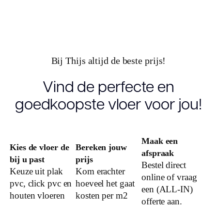
22.00
(cm)
Inhoud pak
2.4100
(m2)
Bij Thijs altijd de beste prijs!
Aantal per
7
pak
Vind de perfecte en
goedkoopste vloer voor jou!
Dikte toplaag
0.55
(mm)
Dikte plank
5.0
Maak een
(mm)
Kies de vloer de
Bereken jouw
afspraak
bij u past
prijs
Bestel direct
Montage
Keuze uit plak
Kom erachter
Click PVC
online of vraag
pvc, click pvc en
hoeveel het gaat
een (ALL-IN)
Garantie
houten vloeren
kosten per m2
offerte aan.
Woongebruik
25 jaar