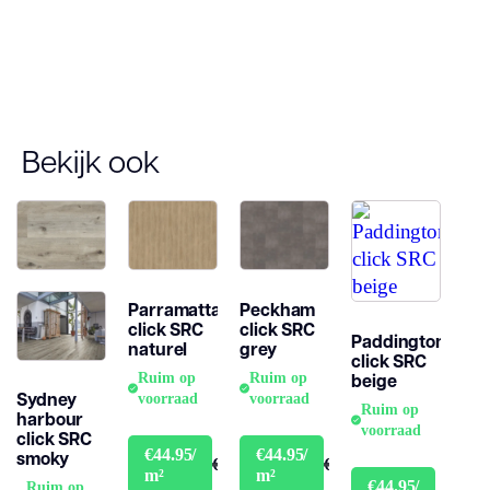
(jaren)
Garantie
10 jaar
Bekijk ook
Parramatta
Peckham
click SRC
click SRC
Paddington
naturel
grey
click SRC
beige
Ruim op
Ruim op
Sydney
voorraad
voorraad
Ruim op
harbour
voorraad
click SRC
€44.95/
€44.95/
smoky
€49.95
€49.95
m²
m²
€44.95/
Ruim op