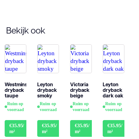
Garantie
10 jaar
Bekijk ook
Westminster
Leyton
Victoria
Leyton
dryback
dryback
dryback
dryback
taupe
smoky
beige
dark oak
Ruim op
Ruim op
Ruim op
Ruim op
voorraad
voorraad
voorraad
voorraad
€35.95/
€35.95/
€35.95/
€35.95/
€39.95
€39.95
€39.95
€39.9
m²
m²
m²
m²