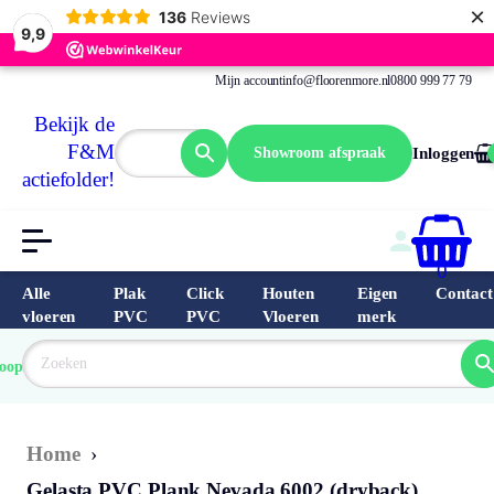
×
136
Reviews
9,9
Mijn account
info@floorenmore.nl
0800 999 77 79
Bekijk de
F&M
Showroom afspraak
Inloggen
actiefolder!
0
Alle
Plak
Click
Houten
Eigen
Contact
vloeren
PVC
PVC
Vloeren
merk
 van 
Prijs 
 direct 
oopste
garantie
Bereken
prijs
9.6/10
Nederland
match 
je 
Klantbeo
Home
›
Gelasta PVC Plank Nevada 6002 (dryback)