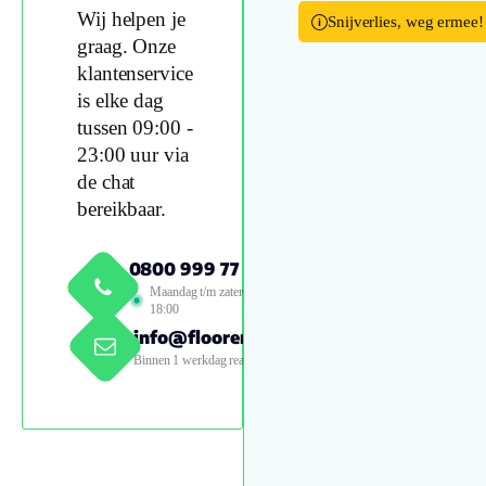
Wij helpen je
Snijverlies, weg ermee!
graag. Onze
klantenservice
is elke dag
tussen 09:00 -
23:00 uur via
de chat
bereikbaar.
0800 999 77 79
Maandag t/m zaterdag 09:00 -
18:00
info@floorenmore.nl
Binnen 1 werkdag reactie