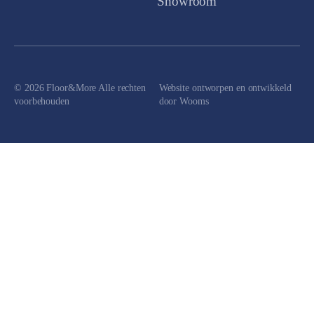
Showroom
© 2026 Floor&More Alle rechten
Website ontworpen en ontwikkeld
voorbehouden
door
Wooms