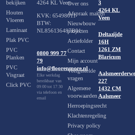
bekijken
4264 KL Veen
3
Over ons
4264 KL
Houten
Afspraak maken
KVK: 65498011
Veen
Vloeren
BTW:
Nieuwbouw
Laminaat
NL856136487B01
projecten
Deltazijde
Plak PVC
Actiefolder
16H
1261 ZM
PVC
Contact
0800 999 77
Blaricum
Planken
Mijn account
79
PVC
info@floorenmore.nl
Veelgestelde
Aalsmeerderw
Visgraat
Elke werkdag
vragen
227
bereikbaar van
Click PVC
09:00 tot 17:30
Algemene
1432 CM
via telefoon en
voorwaarden
Aalsmeer
email
Herroepingsrecht
Klachtenregeling
Privacy policy