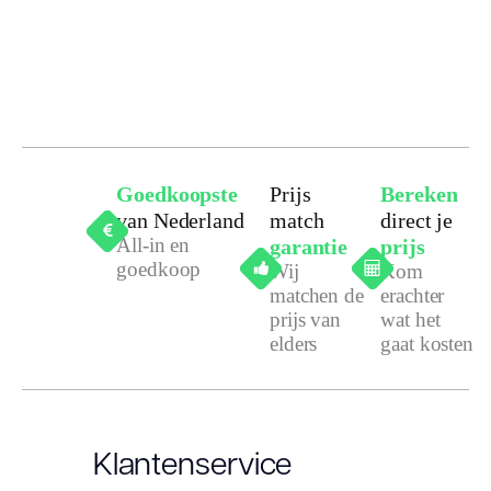
Goedkoopste
Prijs
Bereken
van Nederland
match
direct je
All-in en
garantie
prijs
goedkoop
Wij
Kom
matchen de
erachter
prijs van
wat het
elders
gaat kosten
Klantenservice