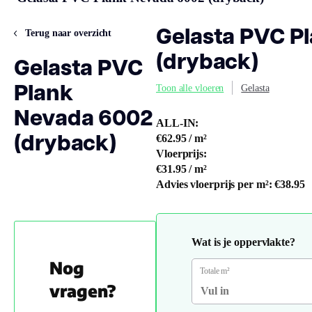
Gelasta PVC P
Terug naar overzicht
(dryback)
Gelasta PVC
Plank
Toon alle vloeren
Gelasta
Nevada 6002
ALL-IN:
(dryback)
€62.95
/ m²
Vloerprijs:
€31.95
/ m²
Advies vloerprijs per m²:
€38.95
Wat is je oppervlakte?
Nog
Totale m²
vragen?