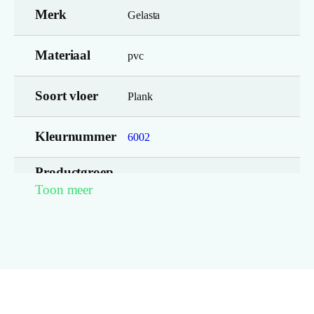
Merk
Gelasta
Materiaal
pvc
Soort vloer
Plank
Kleurnummer
6002
Productgroep
Nevada 6002 (dryback)
Toon meer
naam
Lengte plank
154.000
(cm)
Breedte plank
23.00
(cm)