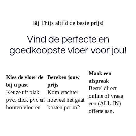
Inhoud pak
3.9500
(m2)
Bij Thijs altijd de beste prijs!
Aantal per
11
pak
Vind de perfecte en
goedkoopste vloer voor jou!
Dikte toplaag
0.55
(mm)
Dikte plank
2.5
Maak een
(mm)
Kies de vloer de
Bereken jouw
afspraak
bij u past
prijs
Bestel direct
Montage
Keuze uit plak
Kom erachter
Plak PVC
online of vraag
pvc, click pvc en
hoeveel het gaat
een (ALL-IN)
Garantie
houten vloeren
kosten per m2
offerte aan.
Woongebruik
25 jaar
(jaren)