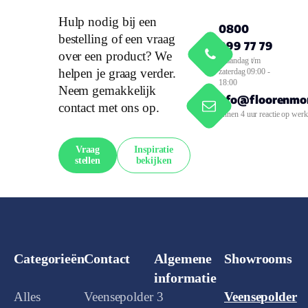
Hulp nodig bij een
0800
bestelling of een vraag
999 77 79
over een product? We
Maandag t/m
helpen je graag verder.
zaterdag 09:00 -
18:00
Neem gemakkelijk
info@floorenmor
contact met ons op.
Binnen 4 uur reactie op wer
Vraag
Inspiratie
stellen
bekijken
Categorieën
Contact
Algemene
Showrooms
informatie
Alles
Veensepolder 3
Veensepolder