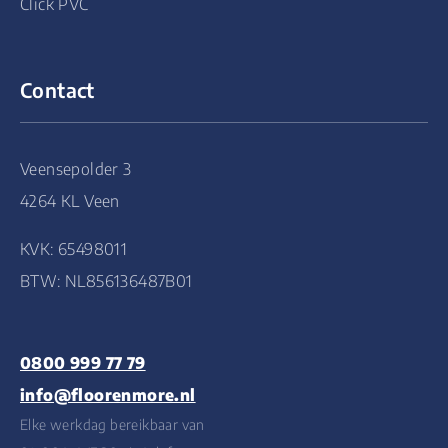
Click PVC
Contact
Veensepolder 3
4264 KL Veen
KVK: 65498011
BTW: NL856136487B01
0800 999 77 79
info@floorenmore.nl
Elke werkdag bereikbaar van