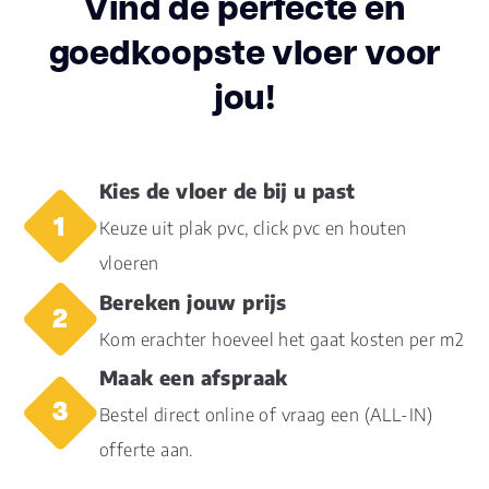
Vind de perfecte en
pak
goedkoopste vloer voor
Dikte toplaag
0.30
jou!
(mm)
Dikte plank
2.0
(mm)
Kies de vloer de bij u past
Montage
Click PVC
Keuze uit plak pvc, click pvc en houten
Garantie
vloeren
15 jaar
Woongebruik
Bereken jouw prijs
(jaren)
Kom erachter hoeveel het gaat kosten per m2
Garantie
5 jaar
Maak een afspraak
Bestel direct online of vraag een (ALL-IN)
offerte aan.