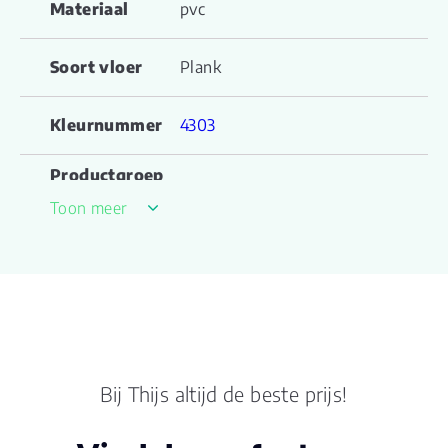
Materiaal
pvc
Soort vloer
Plank
Kleurnummer
4303
Productgroep
Country 4303
naam
Toon meer
Lengte plank
121.000
(cm)
Breedte
22.00
plank (cm)
Inhoud pak
3.3400
Bij Thijs altijd de beste prijs!
(m2)
Aantal per
12