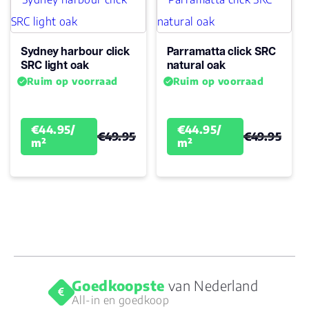
Sydney harbour click
Parramatta click SRC
SRC light oak
natural oak
Ruim op voorraad
Ruim op voorraad
€44.95/
€44.95/
€49.95
€49.95
m²
m²
Goedkoopste
van Nederland
All-in en goedkoop