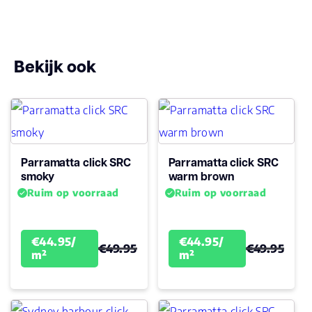
Bekijk ook
Parramatta click SRC
Parramatta click SRC
smoky
warm brown
Ruim op voorraad
Ruim op voorraad
€44.95/
€44.95/
€49.95
€49.95
m²
m²