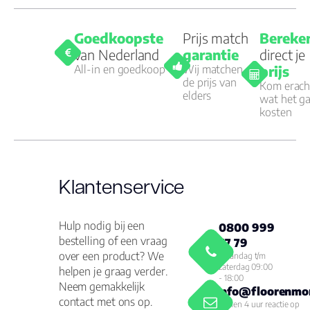
Goedkoopste
Prijs match
Bereke
van Nederland
garantie
direct je
All-in en goedkoop
Wij matchen
prijs
de prijs van
Kom erach
elders
wat het g
kosten
Klantenservice
Hulp nodig bij een
0800 999
bestelling of een vraag
77 79
over een product? We
Maandag t/m
zaterdag 09:00
helpen je graag verder.
- 18:00
Neem gemakkelijk
info@floorenmor
contact met ons op.
Binnen 4 uur reactie op