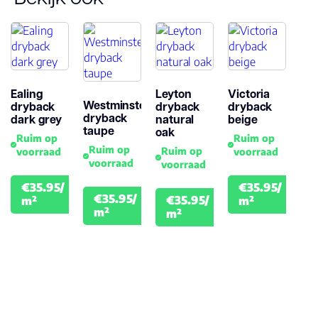
Ealing
Leyton
Victoria
Westminster
dryback
dryback
dryback
dryback
dark grey
natural
beige
taupe
oak
Ruim op
Ruim op
Ruim op
Ruim op
voorraad
voorraad
voorraad
voorraad
€35.95/
€35.95/
€39.95
€39
€35.95/
€35.95/
m²
m²
€39.95
€39.95
m²
m²