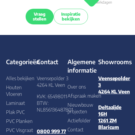
werkdagen
Vraag
Inspiratie
stellen
bekijken
Categorieën
Contact
Algemene
Showrooms
informatie
Alles bekijken
Veensepolder 3
Veensepolder
4264 KL Veen
3
Over ons
Houten
4264 KL Veen
Vloeren
Afspraak maken
KVK: 65498011
Laminaat
BTW:
Nieuwbouw
Deltazijde
NL856136487B01
projecten
Plak PVC
16H
Actiefolder
1261 ZM
PVC Planken
Blaricum
Contact
PVC Visgraat
0800 999 77