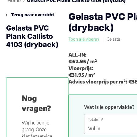
Home
›
Gelasta PVC Plank Callisto 4103 (dryback)
Gelasta PVC Pl
Terug naar overzicht
(dryback)
Gelasta PVC
Plank Callisto
Toon alle vloeren
Gelasta
4103 (dryback)
ALL-IN:
€62.95
/ m²
Vloerprijs:
€31.95
/ m²
Advies vloerprijs per m²:
€38
Nog
vragen?
Wat is je oppervlakte?
Totale m²
Wij helpen je
graag. Onze
klantenservice