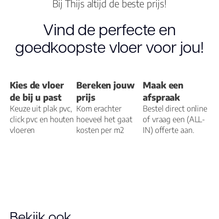
Bij Thijs altijd de beste prijs!
pak
Vind de perfecte en
Dikte toplaag
0.55
(mm)
goedkoopste vloer voor jou!
Dikte plank
2.5
(mm)
Kies de vloer
Bereken jouw
Maak een
Montage
Plak PVC
de bij u past
prijs
afspraak
Keuze uit plak pvc,
Kom erachter
Bestel direct online
Garantie
click pvc en houten
hoeveel het gaat
of vraag een (ALL-
25 jaar
vloeren
Woongebruik
kosten per m2
IN) offerte aan.
(jaren)
Garantie
10 jaar
Bekijk ook