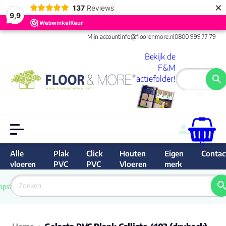
×
137
Reviews
9,9
Mijn account
info@floorenmore.nl
0800 999 77 79
Bekijk de
F&M
actiefolder!
0
Alle
Plak
Click
Houten
Eigen
Contac
vloeren
PVC
PVC
Vloeren
merk
 van 
Prijs 
 direct 
opste
garantie
Bereken
prijs
9.6/10
Nederland
match 
je 
Klantbe