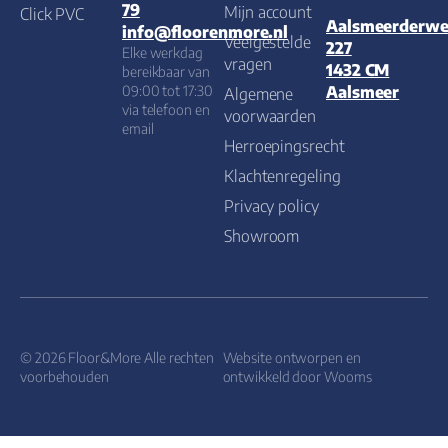
79
Mijn account
Click PVC
Aalsmeerderw
info@floorenmore.nl
Veelgestelde
227
Elke werkdag
vragen
1432 CM
bereikbaar van
09:00 tot 17:30
Aalsmeer
Algemene
via telefoon en
voorwaarden
email
Herroepingsrecht
Klachtenregeling
Privacy policy
Showroom
© 2026 Floor&More Alle rechten
Website ontworpen en
voorbehouden
ontwikkeld door
Wooms