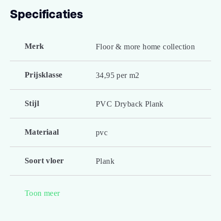
Specificaties
Merk
Floor & more home collection
Prijsklasse
34,95 per m2
Stijl
PVC Dryback Plank
Materiaal
pvc
Soort vloer
Plank
Embossing
Register embossing
Toon meer
Look kleur
lichtbruin