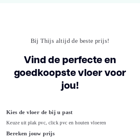
Structuur
microgroeven
Montage
lijm
Bij Thijs altijd de beste prijs!
V groef
Micro 4v
Vind de perfecte en
goedkoopste vloer voor
15 jaar woongebruik, 10 jaar
Garantie
projectmatig
jou!
Gebruiksklasse
33
Kies de vloer de bij u past
Slijtlaag (mm)
0.55
Keuze uit plak pvc, click pvc en houten vloeren
Vloerverwarming
Bereken jouw prijs
ja
geschikt