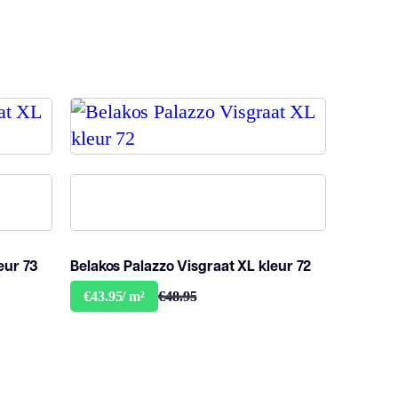
eur 73
Belakos Palazzo Visgraat XL kleur 72
€48.95
€43.95/ m²