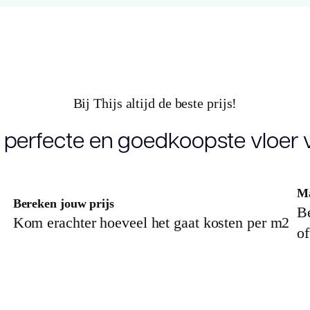
Structuur
m
Montage
l
V groef
M
Bij Thijs altijd de beste prijs!
Garantie
1
 perfecte en goedkoopste vloer v
Gebruiksklasse
3
Ma
Slijtlaag (mm)
Bereken jouw prijs
0
Be
Kom erachter hoeveel het gaat kosten per m2
of
Vloerverwarming
ja
geschikt