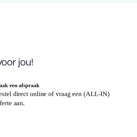
icrogroeven
ijm
icro 4v
5 jaar woongebruik, 10 jaar projectmatig
oor jou!
3
ak een afspraak
.55
stel direct online of vraag een (ALL-IN)
ferte aan.