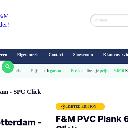
F&M
der!
eren
Eigen merk
Contact
Showroom
Klantenservi
e
 van Nederland
Prijs match 
garantie
Bereken
 direct je 
prijs
9.6/10
 
am - SPC Click
LIMITED EDITION
F&M PVC Plank 6
tterdam -