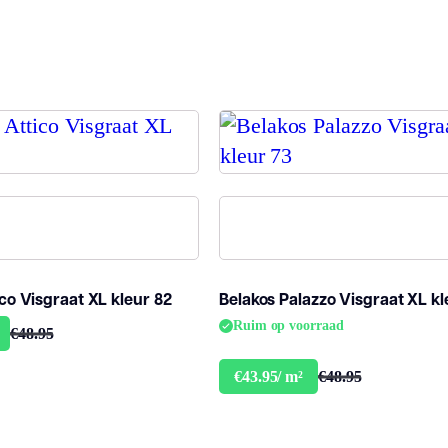
ico Visgraat XL kleur 82
Belakos Palazzo Visgraat XL kl
Ruim op voorraad
€48.95
€48.95
€43.95/ m²