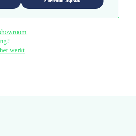
Showroom afspraak
e showroom
ing?
het werkt