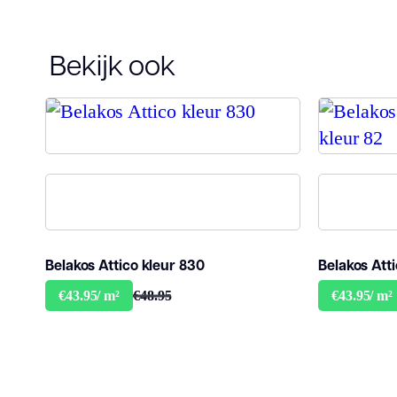
Bekijk ook
Belakos Attico kleur 830
Belakos Att
€48.95
€43.95/ m²
€43.95/ m²