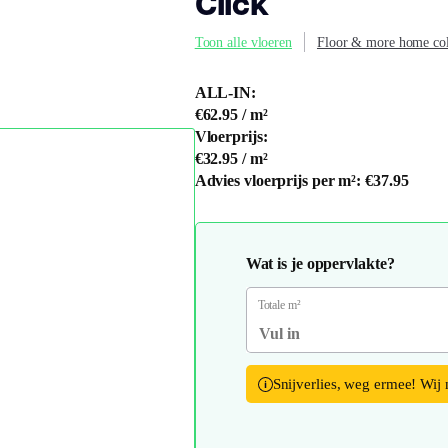
Click
Toon alle vloeren
Floor & more home col
ALL-IN:
€62.95
/ m²
Vloerprijs:
€32.95
/ m²
Advies vloerprijs per m²:
€37.95
Wat is je oppervlakte?
Totale m²
Snijverlies, weg ermee! Wij