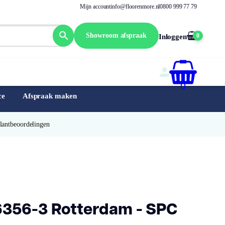
Mijn account
info@floorenmore.nl
0800 999 77 79
Showroom afspraak
0
Inloggen
0
ce
Afspraak maken
Klantbeoordelingen
356-3 Rotterdam - SPC