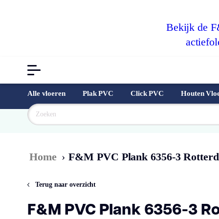
Bekijk de 
actiefol
Alle vloeren
Plak PVC
Click PVC
Houten Vlo
Goedkoopst
Home
›
F&M PVC Plank 6356-3 Rotterd
Terug naar overzicht
F&M PVC Plank 6356-3 Ro