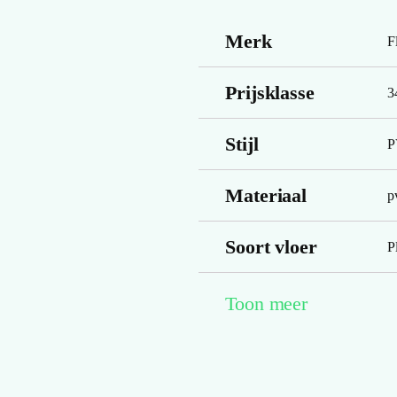
Merk
F
Prijsklasse
3
Stijl
P
Materiaal
p
Soort vloer
P
Embossing
R
Toon meer
Look kleur
l