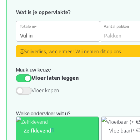
Wat is je oppervlakte?
Totale m²
Aantal pakken
Snijverlies, weg ermee! Wij nemen dit op ons.
Maak uw keuze
Vloer laten leggen
Vloer kopen
Welke ondervloer wilt u?
Zelfklevend
Vloeibaar
(+ €