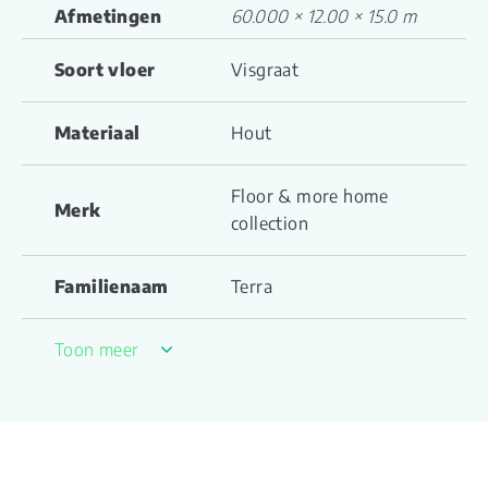
Afmetingen
60.000 × 12.00 × 15.0 m
Soort vloer
Visgraat
Materiaal
Hout
Floor & more home
Merk
collection
Familienaam
Terra
Productgroep
Toon meer
Collina
naam
Drager
Multiplex
Vloerverwarming
ja