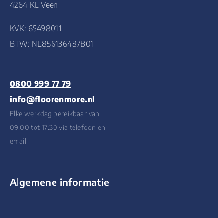
4264 KL Veen
KVK: 65498011
BTW: NL856136487B01
0800 999 77 79
info@floorenmore.nl
Elke werkdag bereikbaar van
09:00 tot 17:30 via telefoon en
email
Algemene informatie