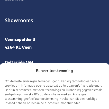
Showrooms
Veensepolder 3
4264 KL Veen
Deltazijde 16H
1261 ZM Blaricum
Beheer toestemming
Om de beste ervaringen te bieden, gebruiken wij technologieën zoals
Aalsmeerderweg 227
cookies om informatie over je apparaat op te slaan en/of te raadplegen.
Door in te stemmen met deze technologieën kunnen wij gegevens zoals
1432 CM Aalsmeer
surfgedrag of unieke ID's op deze site verwerken. Als je geen
toestemming geeft of uw toestemming intrekt, kan dit een nadelige
invloed hebben op bepaalde functies en mogelijkheden.