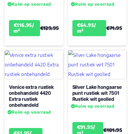
Ruim op voorraad
Ruim op voorraad
€116.95/
€64.95/
€129.95
€71.95
m²
m²
Venice extra rustiek
Silver Lake hongaarse
onbehandeld 4420
punt rustiek wit 7501
Extra rustiek
Rustiek wit geolied
onbehandeld
Ruim op voorraad
Ruim op voorraad
€91.95/
€101.95
m²
€61.95/