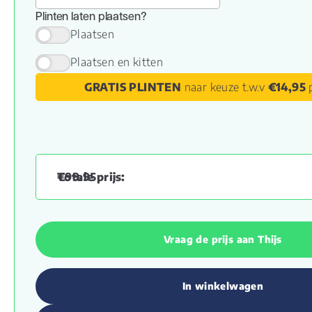
Plinten laten plaatsen?
Plaatsen
Plaatsen en kitten
GRATIS PLINTEN
naar keuze t.w.v
€14,95
p
€
99.95
Vraag de prijs aan Thijs
In winkelwagen