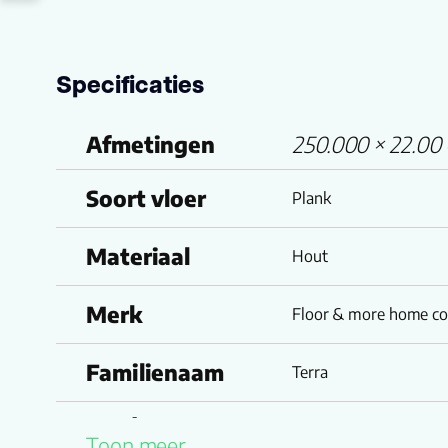
Specificaties
Afmetingen
250.000 × 22.00 
Soort vloer
Plank
Materiaal
Hout
Merk
Floor & more home col
Familienaam
Terra
Productgroep
Toon meer
Vulcano