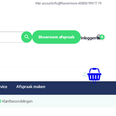
Mijn account
info@floorenmore.nl
0800 999 77 79
Showroom afspraak
0
Inloggen
0
vice
Afspraak maken
0
 Klantbeoordelingen