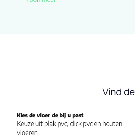
naam
Drager
Multiplex
Vloerverwarming
ja
geschikt
Dikte plank (mm)
12.0
Vind de
Kies de vloer de bij u past
Keuze uit plak pvc, click pvc en houten
vloeren