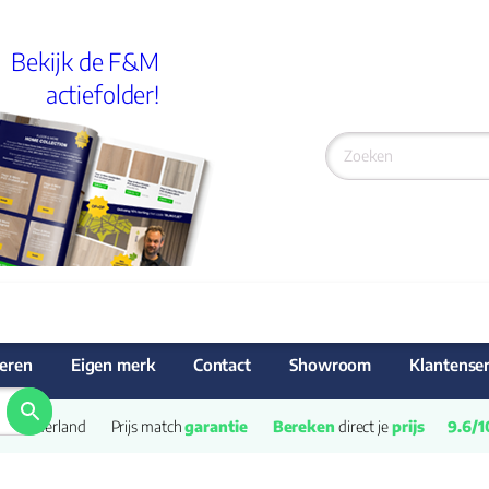
Bekijk de F&M
actiefolder!
eren
Eigen merk
Contact
Showroom
Klantenser
van Nederland
Prijs match 
garantie
Bereken
 direct je 
prijs
9.6/1