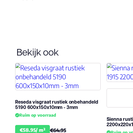
Bekijk ook
Reseda visgraat rustiek onbehandeld
5190 600x150x10mm - 3mm
Ruim op voorraad
Sienna rust
2200x220x
€58.95/ m²
€64.95
Ruim op v