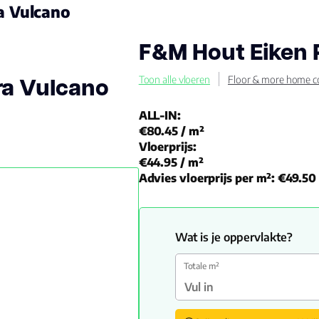
a Vulcano
F&M Hout Eiken 
ra Vulcano
Toon alle vloeren
Floor & more home co
ALL-IN:
€80.45
/ m²
Vloerprijs:
€44.95
/ m²
Advies vloerprijs per m²:
€49.50
Wat is je oppervlakte?
Totale m²