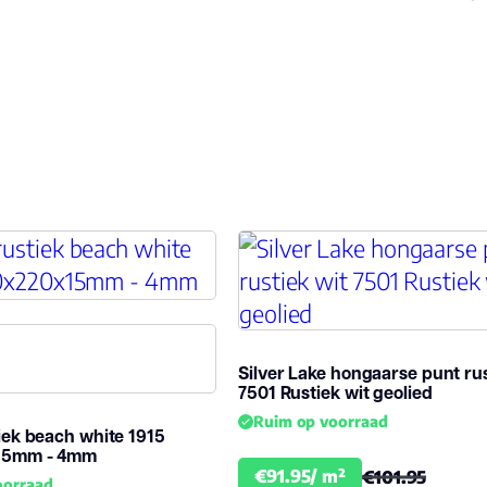
Silver Lake hongaarse punt rus
7501 Rustiek wit geolied
Ruim op voorraad
iek beach white 1915
15mm - 4mm
€91.95/ m²
€101.95
oorraad