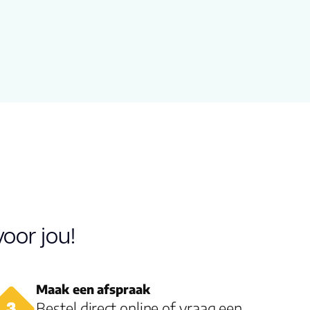
oor jou!
Maak een afspraak
Bestel direct online of vraag een