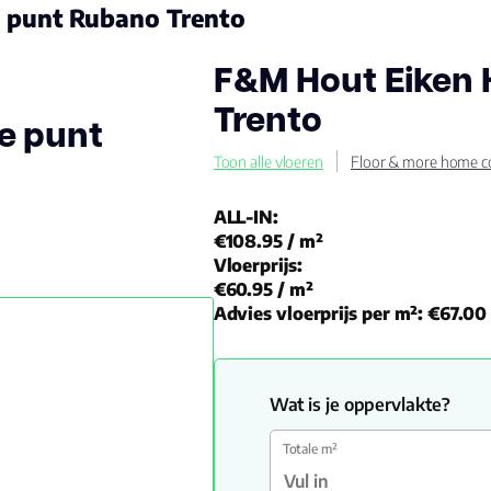
 punt Rubano Trento
F&M Hout Eiken
Trento
e punt
Toon alle vloeren
Floor & more home co
ALL-IN:
€108.95
/ m²
Vloerprijs:
€60.95
/ m²
Advies vloerprijs per m²:
€67.00
Wat is je oppervlakte?
Totale m²