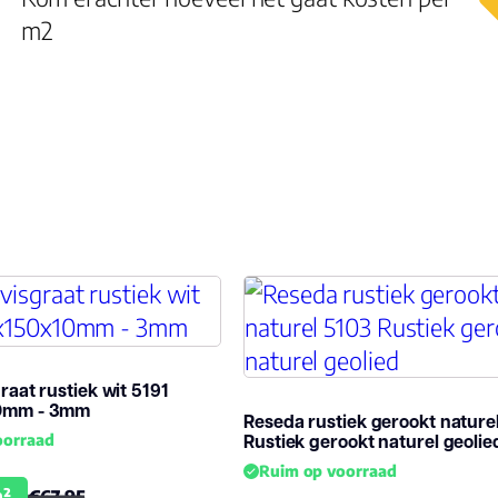
m2
raat rustiek wit 5191
0mm - 3mm
Reseda rustiek gerookt nature
Rustiek gerookt naturel geolie
oorraad
Ruim op voorraad
m²
€67.95