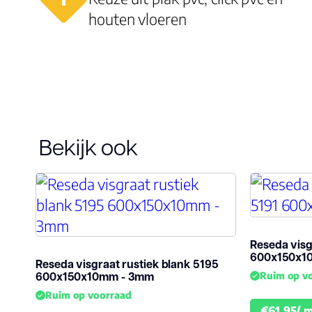
houten vloeren
Bekijk ook
Reseda visg
600x150x1
Reseda visgraat rustiek blank 5195
600x150x10mm - 3mm
Ruim op v
Ruim op voorraad
€61.95/ 