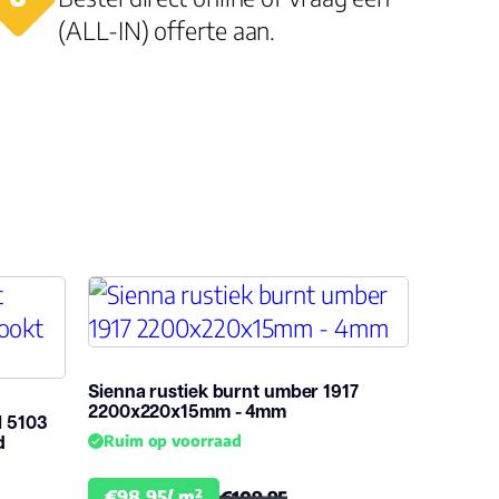
(ALL-IN) offerte aan.
Sienna rustiek burnt umber 1917
2200x220x15mm - 4mm
l 5103
d
Ruim op voorraad
€98.95/ m²
€109.95