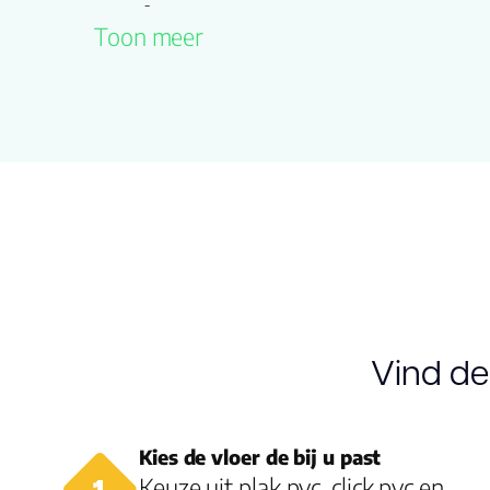
Productgroep
Toon meer
Trento
naam
Drager
Multiplex
Vloerverwarming
ja
geschikt
Dikte plank (mm)
15.0
Vind de
Kies de vloer de bij u past
Keuze uit plak pvc, click pvc en