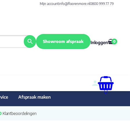
Mijn account
info@floorenmore.nl
0800 999 77 79
Showroom afspraak
0
Inloggen
0
vice
Afspraak maken
0
 Klantbeoordelingen