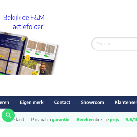
Bekijk de F&M
actiefolder!
eren
Eigen merk
Contact
Showroom
Klantenser
van Nederland
Prijs match 
garantie
Bereken
 direct je 
prijs
9.6/1