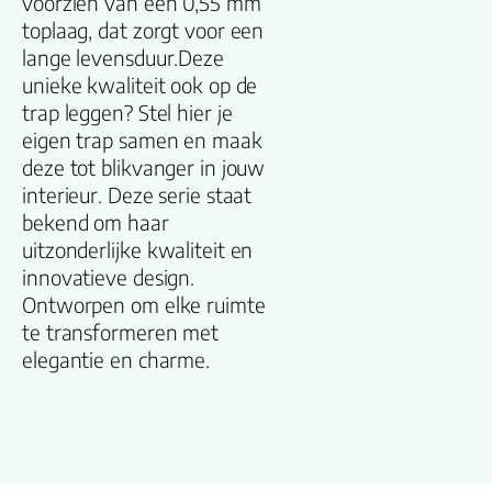
voorzien van een 0,55 mm
Kleur
toplaag, dat zorgt voor een
lange levensduur.Deze
Lengte plank
unieke kwaliteit ook op de
(cm)
trap leggen? Stel hier je
eigen trap samen en maak
Breedte plank
deze tot blikvanger in jouw
(cm)
interieur. Deze serie staat
bekend om haar
Inhoud pak (m2)
uitzonderlijke kwaliteit en
innovatieve design.
Ontworpen om elke ruimte
Aantal per pak
te transformeren met
elegantie en charme.
Dikte toplaag
(mm)
Dikte plank (mm