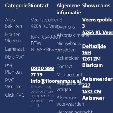
Categorieën
Contact
Algemene
Showrooms
informatie
Alles
Veensepolder 3
Veensepolde
bekijken
4264 KL Veen
3
Over ons
4264 KL Vee
Houten
Afspraak maken
KVK: 65498011
Vloeren
BTW:
Nieuwbouw
Deltazijde
Laminaat
NL856136487B01
projecten
16H
Plak PVC
Actiefolder
1261 ZM
Blaricum
PVC
Contact
0800 999
Planken
Mijn account
77 79
Aalsmeerde
PVC
info@floorenmore.nl
Veelgestelde
227
Visgraat
Elke werkdag
vragen
1432 CM
bereikbaar van
Click PVC
09:00 tot 17:30
Algemene
Aalsmeer
via telefoon en
voorwaarden
email
Herroepingsrecht