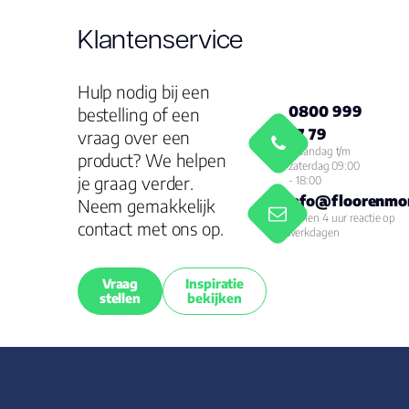
Klantenservice
Hulp nodig bij een
0800 999
bestelling of een
77 79
vraag over een
Maandag t/m
product? We helpen
zaterdag 09:00
je graag verder.
- 18:00
info@floorenmor
Neem gemakkelijk
Binnen 4 uur reactie op
contact met ons op.
werkdagen
Vraag
Inspiratie
stellen
bekijken