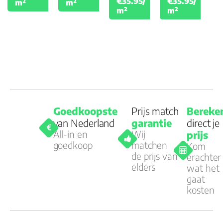
€35.95/
€35.95/
m²
m²
€39.95
€39.
m²
m²
Goedkoopste
Prijs match
Bereke
van Nederland
garantie
direct je
All-in en
Wij
prijs
goedkoop
matchen
Kom
de prijs van
erachter
elders
wat het
gaat
kosten