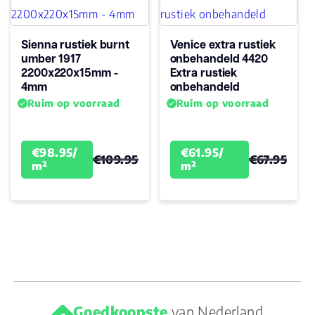
Sienna rustiek burnt
Venice extra rustiek
umber 1917
onbehandeld 4420
2200x220x15mm -
Extra rustiek
4mm
onbehandeld
Ruim op voorraad
Ruim op voorraad
€98.95/
€61.95/
€109.95
€67.95
m²
m²
Goedkoopste
van Nederland