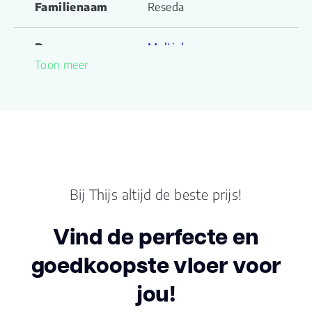
Familienaam
Reseda
Drager
Multiplex
Toon meer
Kleur
Rustiek Wit geolied
Lengte plank
60.000
(cm)
Breedte plank
15.00
(cm)
Bij Thijs altijd de beste prijs!
Inhoud pak (m2)
1.8000
Vind de perfecte en
goedkoopste vloer voor
Aantal per pak
20
jou!
Dikte toplaag
3.00
(mm)