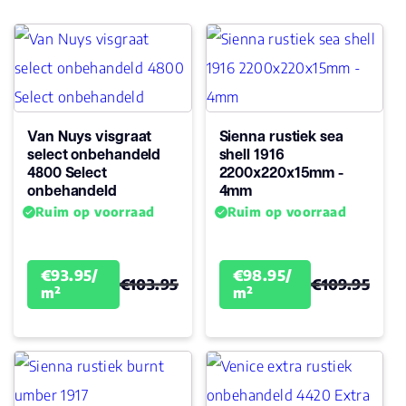
Van Nuys visgraat
Sienna rustiek sea
select onbehandeld
shell 1916
4800 Select
2200x220x15mm -
onbehandeld
4mm
Ruim op voorraad
Ruim op voorraad
€93.95/
€98.95/
€103.95
€109.95
m²
m²