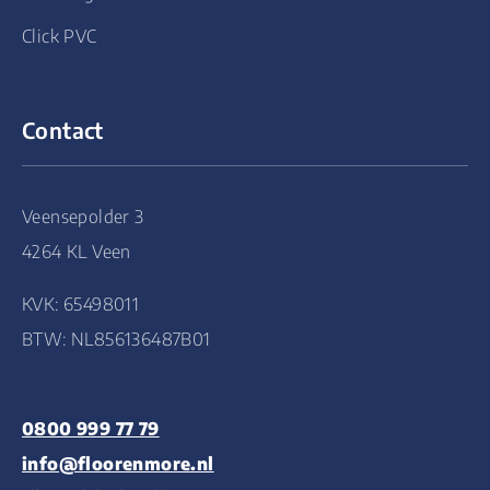
Click PVC
Contact
Veensepolder 3
4264 KL Veen
KVK: 65498011
BTW: NL856136487B01
0800 999 77 79
info@floorenmore.nl