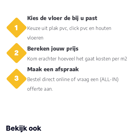
Dikte plank (mm)
10.0
Kies de vloer de bij u past
Keuze uit plak pvc, click pvc en houten
V groef
2-zijdes
vloeren
Vloerverwarming
Bereken jouw prijs
ja
geschikt
Kom erachter hoeveel het gaat kosten per m2
Garantie
Maak een afspraak
10
Woongebruik
Bestel direct online of vraag een (ALL-IN)
(jaren)
offerte aan.
Bekijk ook