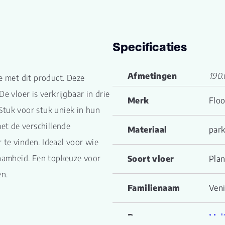
Specificaties
Afmetingen
190.
e met dit product. Deze
e vloer is verkrijgbaar in drie
Merk
Floo
. Stuk voor stuk uniek in hun
met de verschillende
Materiaal
park
r te vinden. Ideaal voor wie
rzaamheid. Een topkeuze voor
Soort vloer
Pla
n.
Familienaam
Ven
Drager
Mult