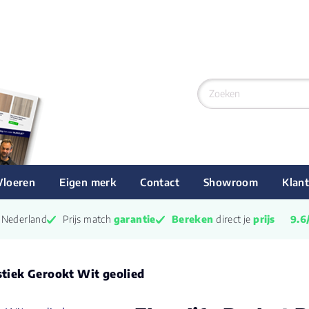
Vloeren
Eigen merk
Contact
Showroom
Klant
n Nederland
Prijs match 
garantie
Bereken
 direct je 
prijs
9.6
stiek Gerookt Wit geolied