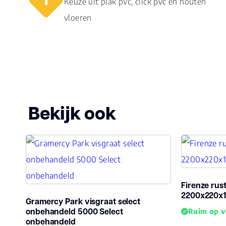
Keuze uit plak pvc, click pvc en houten
vloeren
Bekijk ook
Firenze rus
2200x220x
Gramercy Park visgraat select
onbehandeld 5000 Select
Ruim op v
onbehandeld