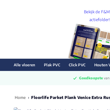
Bekijk de F&M
actiefolder!
Alle vloeren
Plak PVC
Click PVC
Houten 
Goedkoopste
 va
Home
›
Floorlife Parket Plank Venice Extra Ru