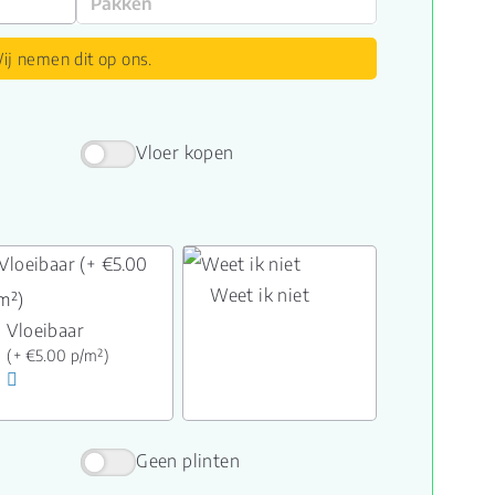
ij nemen dit op ons.
Vloer kopen
Weet ik niet
Vloeibaar
(+ €5.00 p/m²)
Geen plinten