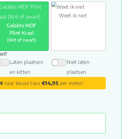
Weet ik niet
Gelakte MDF
Plint Kraal
(Wit of zwart)
sen?
Laten plaatsen
Niet laten
en kitten
plaatsen
N
naar keuze t.w.v
€14,95
per meter!