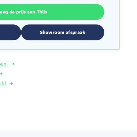
aag de prijs aan Thijs
Showroom afspraak
room
rkt