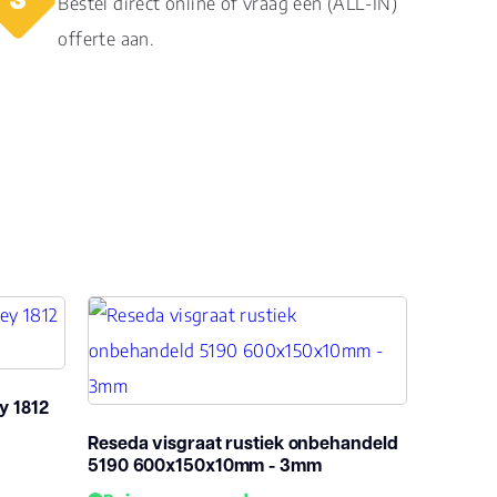
Bestel direct online of vraag een (ALL-IN)
jdes
offerte aan.
y 1812
Reseda visgraat rustiek onbehandeld
5190 600x150x10mm - 3mm