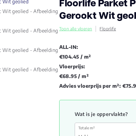
Floorlife Parket 
Gerookt Wit geol
Toon alle vloeren
Floorlife
ALL-IN:
€104.45
/ m²
Vloerprijs:
€68.95
/ m²
Advies vloerprijs per m²:
€75.
Wat is je oppervlakte?
Totale m²