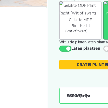
Gelakte MDF
Plint Recht
(Wit of zwart)
Wilt u de plinten laten plaat
Laten plaatsen
GRATIS PLINTE
€
660.77