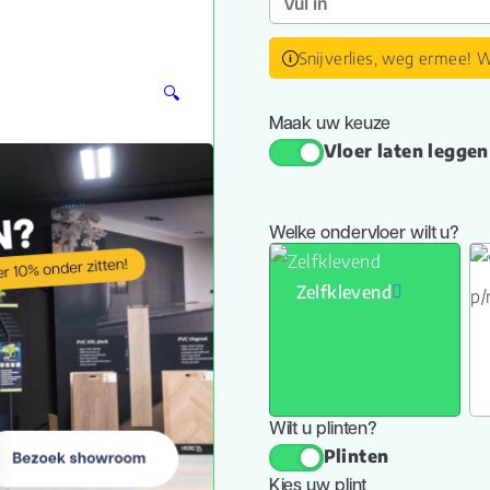
Snijverlies, weg ermee! W
🔍
Maak uw keuze
Vloer laten leggen
Welke ondervloer wilt u?
Zelfklevend
Wilt u plinten?
Plinten
Kies uw plint