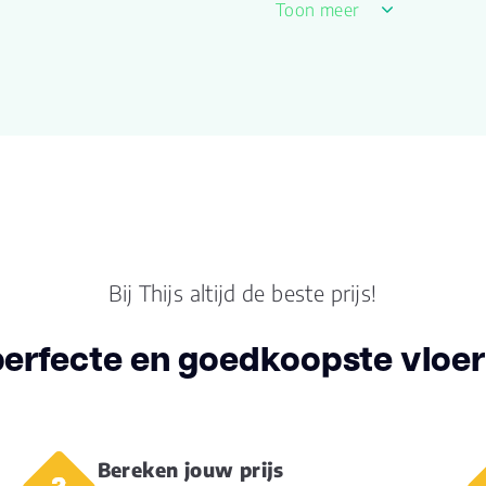
Toon meer
Kleur
Extr
Lengte plank
190
(cm)
Breedte plank
19.0
(cm)
Inhoud pak (m2)
2.8
Bij Thijs altijd de beste prijs!
Aantal per pak
8
perfecte en goedkoopste vloer 
Dikte toplaag
3.0
(mm)
Dikte plank (mm)
14.0
Bereken jouw prijs