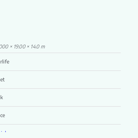
000 × 19.00 × 14.0 m
rlife
et
nk
ice
iplex