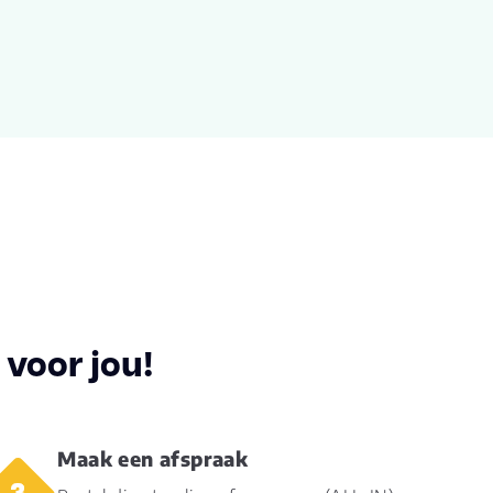
a Rustiek Gerookt Wit geolied
.000
0
880
voor jou!
0
Maak een afspraak