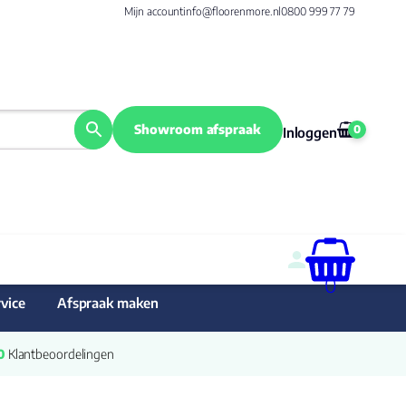
Mijn account
info@floorenmore.nl
0800 999 77 79
Showroom afspraak
0
Inloggen
0
vice
Afspraak maken
0
 Klantbeoordelingen