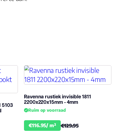
15.0
2-zijdes
ja
10
Ravenna rustiek invisible 1811
2200x220x15mm - 4mm
l 5103
d
Ruim op voorraad
€116.95/ m²
€129.95