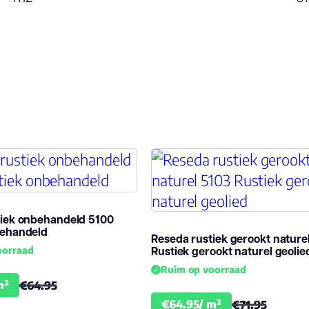
Dikte plank (mm)
V groef
Vloerverwarming
geschikt
Garantie
Woongebruik
(jaren)
tiek onbehandeld 5100
behandeld
Reseda rustiek gerookt nature
Rustiek gerookt naturel geolie
oorraad
Ruim op voorraad
m²
€64.95
€64.95/ m²
€71.95