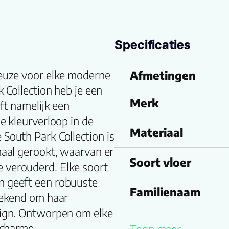
Specificaties
keuze voor elke moderne
Afmetingen
k Collection heb je een
Merk
eft namelijk een
le kleurverloop in de
Materiaal
 South Park Collection is
emaal gerookt, waarvan er
Soort vloer
e verouderd. Elke soort
n geeft een robuuste
Familienaam
 bekend om haar
esign. Ontworpen om elke
Drager
 charme.