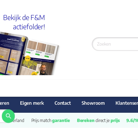
Bekijk de F&M
actiefolder!
eren
Eigen merk
Contact
Showroom
Klantenser
van Nederland
Prijs match 
garantie
Bereken
 direct je 
prijs
9.6/1