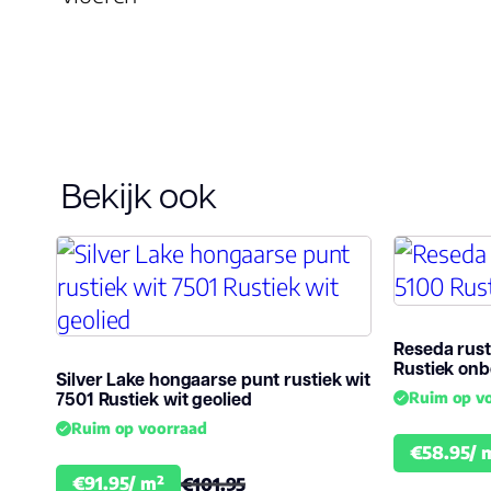
Bekijk ook
Reseda rus
Rustiek on
Silver Lake hongaarse punt rustiek wit
7501 Rustiek wit geolied
Ruim op v
Ruim op voorraad
€58.95/ 
€91.95/ m²
€101.95