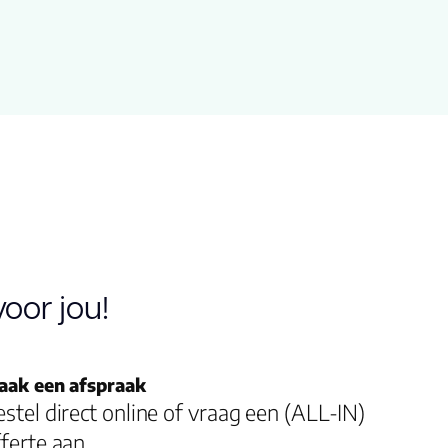
Extra Rustiek Gerookt White Wash
183.000
18.90
2.7700
oor jou!
8
aak een afspraak
4.00
stel direct online of vraag een (ALL-IN)
ferte aan.