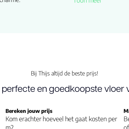
Toon meer
Kleur
Lengte plank
(cm)
Breedte plank
(cm)
Bij Thijs altijd de beste prijs!
Inhoud pak (m2)
 perfecte en goedkoopste vloer v
Aantal per pak
Dikte toplaag
Bereken jouw prijs
M
Kom erachter hoeveel het gaat kosten per
(mm)
Be
m2
of