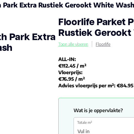
th Park Extra Rustiek Gerookt White Was
Floorlife Parket 
Rustiek Gerookt
th Park Extra
ash
Toon alle vloeren
Floorlife
ALL-IN:
€112.45
/ m²
Vloerprijs:
€76.95
/ m²
Advies vloerprijs per m²:
€84.95
Wat is je oppervlakte?
Totale m²