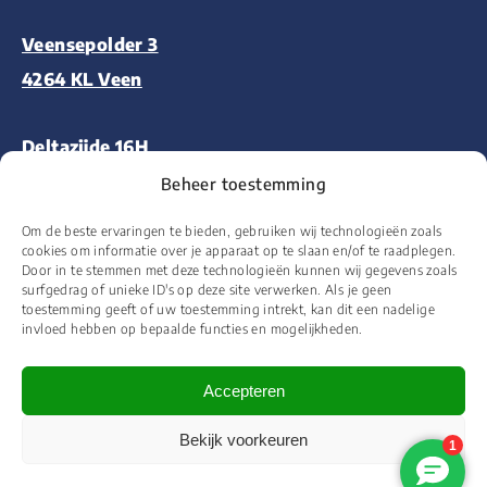
Veensepolder 3
4264 KL Veen
Deltazijde 16H
1261 ZM Blaricum
Beheer toestemming
Om de beste ervaringen te bieden, gebruiken wij technologieën zoals
Aalsmeerderweg 227
cookies om informatie over je apparaat op te slaan en/of te raadplegen.
Door in te stemmen met deze technologieën kunnen wij gegevens zoals
1432 CM Aalsmeer
surfgedrag of unieke ID's op deze site verwerken. Als je geen
toestemming geeft of uw toestemming intrekt, kan dit een nadelige
invloed hebben op bepaalde functies en mogelijkheden.
Accepteren
© 2026 Floor&More Alle rechten voorbehouden
Bekijk voorkeuren
Website ontworpen en ontwikkeld door
Wooms