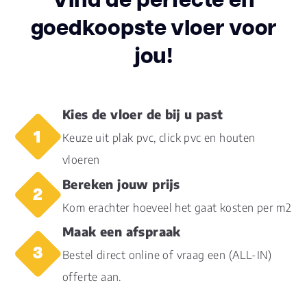
goedkoopste vloer voor
Aantal per pak
6
jou!
Dikte toplaag
4.00
(mm)
Kies de vloer de bij u past
Dikte plank (mm)
15.0
Keuze uit plak pvc, click pvc en houten
vloeren
V groef
2-zijdes
Bereken jouw prijs
Vloerverwarming
ja
Kom erachter hoeveel het gaat kosten per m2
geschikt
Maak een afspraak
Garantie
Bestel direct online of vraag een (ALL-IN)
12
Woongebruik
(jaren)
offerte aan.