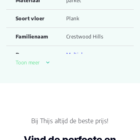
Materiaal
parket
Soort vloer
Plank
Familienaam
Crestwood Hills
Drager
Multiplex
Toon meer
Rustiek Gerookt Naturel
Kleur
geolied
Lengte plank
220.000
(cm)
Breedte plank
Bij Thijs altijd de beste prijs!
22.00
(cm)
Vind de perfecte en
Inhoud pak (m2)
2.9040