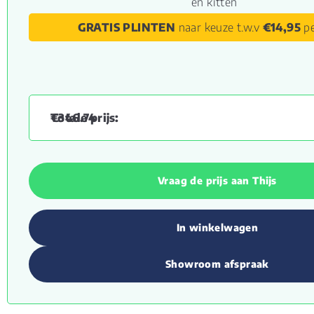
en kitten
GRATIS PLINTEN
naar keuze t.w.v
€14,95
pe
€
346.74
Vraag de prijs aan Thijs
In winkelwagen
Showroom afspraak