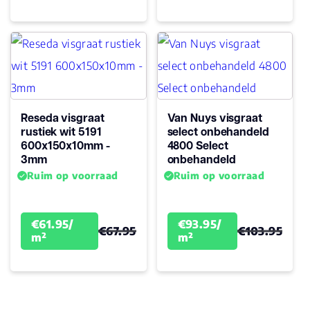
Reseda visgraat
Van Nuys visgraat
rustiek wit 5191
select onbehandeld
600x150x10mm -
4800 Select
3mm
onbehandeld
Ruim op voorraad
Ruim op voorraad
€61.95/
€93.95/
€67.95
€103.95
m²
m²