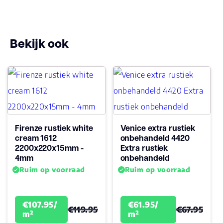
Bekijk ook
Firenze rustiek white
Venice extra rustiek
cream 1612
onbehandeld 4420
2200x220x15mm -
Extra rustiek
4mm
onbehandeld
Ruim op voorraad
Ruim op voorraad
€107.95/
€61.95/
€119.95
€67.95
m²
m²