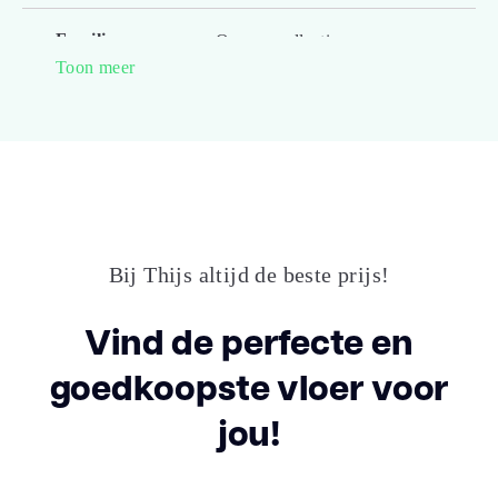
Familienaam
Queens collection
Toon meer
Kleur
Grijs eiken
Lengte plank
128.600
(cm)
Breedte plank
19.40
(cm)
Bij Thijs altijd de beste prijs!
Inhoud pak (m2)
1.9960
Vind de perfecte en
goedkoopste vloer voor
Aantal per pak
8
jou!
Dikte toplaag
0.55
(mm)