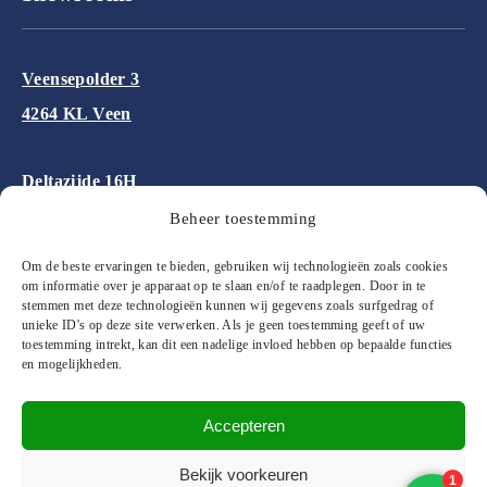
Veensepolder 3
4264 KL Veen
Deltazijde 16H
1261 ZM Blaricum
Beheer toestemming
Om de beste ervaringen te bieden, gebruiken wij technologieën zoals cookies
Aalsmeerderweg 227
om informatie over je apparaat op te slaan en/of te raadplegen. Door in te
stemmen met deze technologieën kunnen wij gegevens zoals surfgedrag of
1432 CM Aalsmeer
unieke ID's op deze site verwerken. Als je geen toestemming geeft of uw
toestemming intrekt, kan dit een nadelige invloed hebben op bepaalde functies
en mogelijkheden.
Accepteren
© 2026 Floor&More Alle rechten voorbehouden
Bekijk voorkeuren