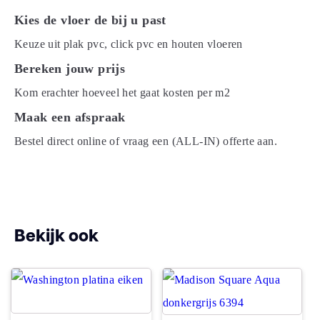
Dikte plank (mm)
8.0
Kies de vloer de bij u past
Keuze uit plak pvc, click pvc en houten vloeren
V groef
4V
Bereken jouw prijs
Kom erachter hoeveel het gaat kosten per m2
Dessin
overall structuur
Maak een afspraak
Gebruiksklasse
23
Bestel direct online of vraag een (ALL-IN) offerte aan.
Vloerverwarming
ja
geschikt
Montage
Click Laminaat
Bekijk ook
Type click
push down
Garantie
Woongebruik
20