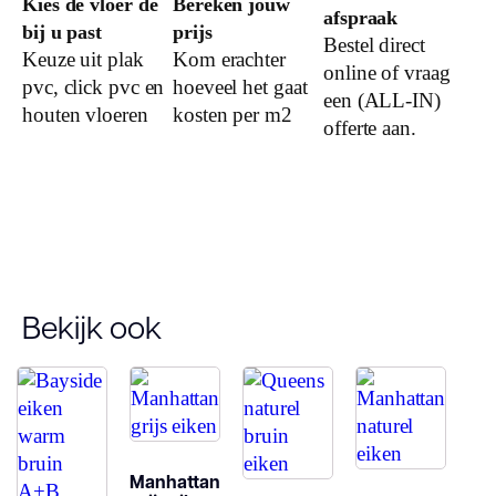
Kies de vloer de
Bereken jouw
afspraak
Dessin
bij u past
prijs
Bestel direct
Keuze uit plak
Kom erachter
online of vraag
pvc, click pvc en
hoeveel het gaat
een (ALL-IN)
Gebruiksklasse
houten vloeren
kosten per m2
offerte aan.
Vloerverwarming
geschikt
Montage
Type click
Bekijk ook
Garantie
Woongebruik
(jaren)
Manhattan