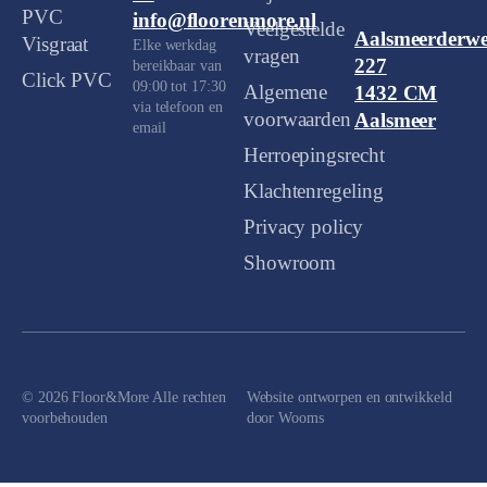
PVC
info@floorenmore.nl
Veelgestelde
Aalsmeerderw
Visgraat
Elke werkdag
vragen
227
bereikbaar van
Click PVC
09:00 tot 17:30
Algemene
1432 CM
via telefoon en
voorwaarden
Aalsmeer
email
Herroepingsrecht
Klachtenregeling
Privacy policy
Showroom
© 2026 Floor&More Alle rechten
Website ontworpen en ontwikkeld
voorbehouden
door
Wooms