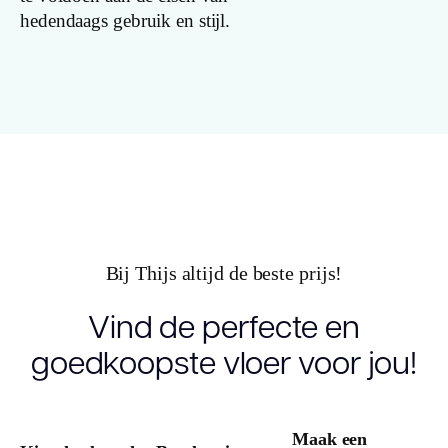
(cm)
hedendaags gebruik en stijl.
Breedte plank
(cm)
Inhoud pak (m2)
Aantal per pak
Dikte toplaag
Bij Thijs altijd de beste prijs!
(mm)
Vind de perfecte en
Dikte plank
(mm)
goedkoopste vloer voor jou!
V groef
Maak een