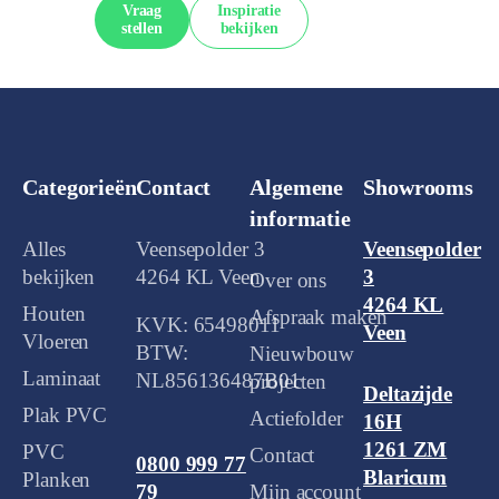
Vraag
Inspiratie
stellen
bekijken
Categorieën
Contact
Algemene
Showrooms
informatie
Alles
Veensepolder 3
Veensepolder
bekijken
4264 KL Veen
3
Over ons
4264 KL
Houten
Afspraak maken
KVK: 65498011
Veen
Vloeren
BTW:
Nieuwbouw
Laminaat
NL856136487B01
projecten
Deltazijde
Plak PVC
Actiefolder
16H
1261 ZM
PVC
Contact
0800 999 77
Blaricum
Planken
Mijn account
79