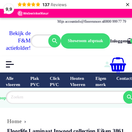
×
137
Reviews
9,9
Mijn account
info@floorenmore.nl
0800 999 77 79
Bekijk de
F&M
Showroom afspraak
Inloggen
actiefolder!
0
Alle
Plak
Click
Houten
Eigen
Contact
vloeren
PVC
PVC
Vloeren
merk
 van 
Prijs 
 direct 
oopste
garantie
Bereken
prijs
9.6/10
Nederland
match 
je 
Klantbeo
Home
›
Floorlife Laminaat Inwood collection Eiken 3861