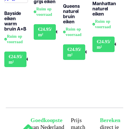
grijs eiken
Manhattan
Queens
naturel
Ruim op
naturel
Bayside
eiken
voorraad
bruin
eiken
eiken
Ruim op
warm
voorraad
bruin A+B
€24.95/
Ruim op
€29.95
m²
voorraad
Ruim op
€24.95/
voorraad
€29.95
m²
€24.95/
€29.95
m²
€24.95/
€29.95
m²
Goedkoopste
Prijs
Bereken
van Nederland
match
direct je