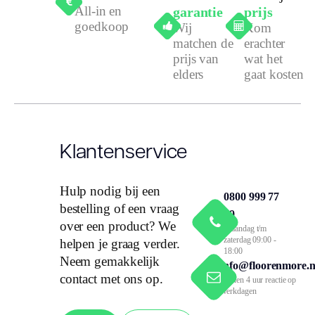
All-in en
garantie
prijs
goedkoop
Wij
Kom
matchen de
erachter
prijs van
wat het
elders
gaat kosten
Klantenservice
Hulp nodig bij een
0800 999 77
bestelling of een vraag
79
over een product? We
Maandag t/m
zaterdag 09:00 -
helpen je graag verder.
18:00
Neem gemakkelijk
info@floorenmore.n
contact met ons op.
Binnen 4 uur reactie op
werkdagen