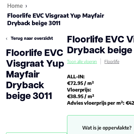
Home
›
Floorlife EVC Visgraat Yup Mayfair
Dryback beige 3011
Floorlife EVC 
Terug naar overzicht
Dryback beige
Floorlife EVC
Visgraat Yup
Toon alle vloeren
Floorlife
Mayfair
ALL-IN:
Dryback
€72.95
/ m²
Vloerprijs:
beige 3011
€38.95
/ m²
Advies vloerprijs per m²:
€42
Wat is je oppervlakte?