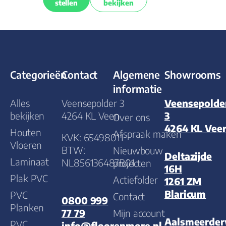
stellen
bekijken
Categorieën
Contact
Algemene
Showrooms
informatie
Alles
Veensepolder 3
Veensepolde
bekijken
4264 KL Veen
3
Over ons
4264 KL Vee
Houten
Afspraak maken
KVK: 65498011
Vloeren
BTW:
Nieuwbouw
Deltazijde
Laminaat
NL856136487B01
projecten
16H
Plak PVC
Actiefolder
1261 ZM
Blaricum
PVC
Contact
0800 999
Planken
Mijn account
77 79
Aalsmeerde
PVC
info@floorenmore.nl