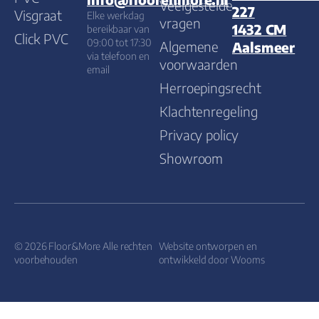
Veelgestelde
227
Visgraat
Elke werkdag
vragen
1432 CM
bereikbaar van
Click PVC
09:00 tot 17:30
Algemene
Aalsmeer
via telefoon en
voorwaarden
email
Herroepingsrecht
Klachtenregeling
Privacy policy
Showroom
© 2026 Floor&More Alle rechten
Website ontworpen en
voorbehouden
ontwikkeld door
Wooms