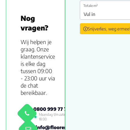
Totale m²
Nog
vragen?
Snijverlies, weg ermee
Wij helpen je
graag. Onze
klantenservice
is elke dag
tussen 09:00
- 23:00 uur via
de chat
bereikbaar.
0800 999 77 79
Maandag t/m zaterdag 09:00 -
18:00
info@floorenmore.nl