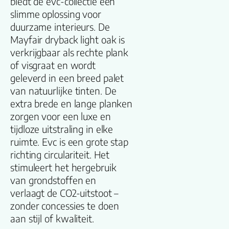
biedt de evc-collectie een
Productgroep
slimme oplossing voor
naam
duurzame interieurs. De
Mayfair dryback light oak is
Kleurnummer
verkrijgbaar als rechte plank
of visgraat en wordt
Kleur
geleverd in een breed palet
van natuurlijke tinten. De
Lengte plank
extra brede en lange planken
zorgen voor een luxe en
(cm)
tijdloze uitstraling in elke
Breedte plank
ruimte. Evc is een grote stap
(cm)
richting circulariteit. Het
stimuleert het hergebruik
Inhoud pak (m2)
van grondstoffen en
verlaagt de CO2-uitstoot –
zonder concessies te doen
Aantal per pak
aan stijl of kwaliteit.