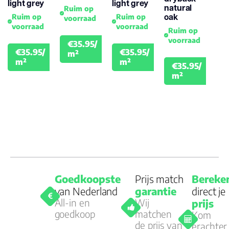
light grey
light grey
natural
Ruim op
oak
Ruim op
Ruim op
voorraad
voorraad
voorraad
Ruim op
voorraad
€35.95/
€39.95
€35.95/
€35.95/
m²
€39.95
€39.95
m²
m²
€35.95/
€39.
m²
Goedkoopste
Prijs match
Bereke
van Nederland
garantie
direct je
All-in en
Wij
prijs
goedkoop
matchen
Kom
de prijs van
erachter