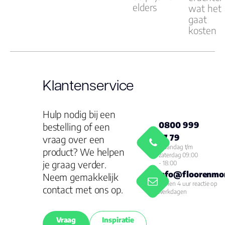
elders
wat het
gaat
kosten
Klantenservice
Hulp nodig bij een
0800 999
bestelling of een
77 79
vraag over een
Maandag t/m
product? We helpen
zaterdag 09:00
je graag verder.
- 18:00
info@floorenmor
Neem gemakkelijk
Binnen 4 uur reactie op
contact met ons op.
werkdagen
Vraag
Inspiratie