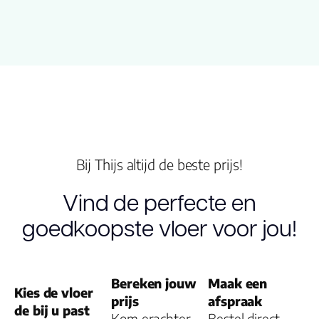
Dikte toplaag
(mm)
Dikte plank (mm
Dessin
Bij Thijs altijd de beste prijs!
Gebruiksklasse
Vind de perfecte en
Brandclassificati
goedkoopste vloer voor jou!
Vloerverwarmin
geschikt
Bereken jouw
Maak een
Kies de vloer
Garantie
prijs
afspraak
de bij u past
Woongebruik
Kom erachter
Bestel direct