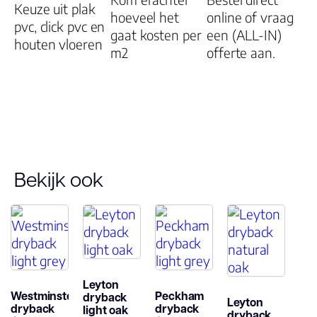
Keuze uit plak
(jaren)
hoeveel het
online of vraag
pvc, click pvc en
gaat kosten per
een (ALL-IN)
houten vloeren
m2
offerte aan.
Bekijk ook
Leyton
Westminster
Peckham
dryback
Leyton
dryback
dryback
light oak
dryback