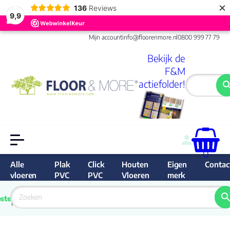
×
136
Reviews
9,9
Mijn account
info@floorenmore.nl
0800 999 77 79
Bekijk de
F&M
actiefolder!
0
Alle
Plak
Click
Houten
Eigen
Contac
vloeren
PVC
PVC
Vloeren
merk
 van 
Prijs 
 direct 
ste
garantie
Bereken
prijs
9.6/10
Nederland
match 
je 
Klan