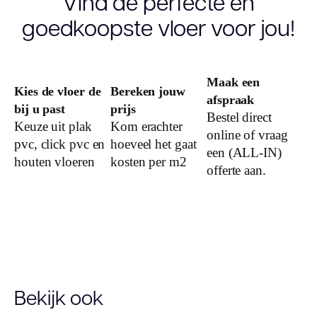
Vind de perfecte en
goedkoopste vloer voor jou!
Dessin
Maak een
Kies de vloer de
Bereken jouw
afspraak
Gebruiksklasse
bij u past
prijs
Bestel direct
Keuze uit plak
Kom erachter
online of vraag
Brandclassificatie
pvc, click pvc en
hoeveel het gaat
een (ALL-IN)
houten vloeren
kosten per m2
offerte aan.
Vloerverwarming
geschikt
Montage
Type click
Bekijk ook
Garantie