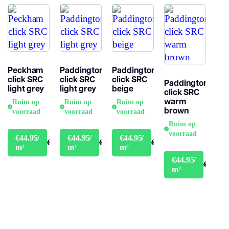
Woongebruik
(jaren)
Garantie
Peckham
Paddington
Paddington
click SRC
click SRC
click SRC
Paddington
light grey
light grey
beige
click SRC
warm
Ruim op
Ruim op
Ruim op
brown
voorraad
voorraad
voorraad
Ruim op
voorraad
€44.95/
€44.95/
€44.95/
€49.95
€49.95
€49.95
m²
m²
m²
€44.95/
€49.95
m²