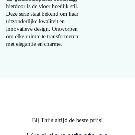
Lengte plank
hierdoor is de vloer heerlijk stil.
(cm)
Deze serie staat bekend om haar
uitzonderlijke kwaliteit en
Breedte plank
innovatieve design. Ontworpen
(cm)
om elke ruimte te transformeren
met elegantie en charme.
Inhoud pak (m2)
Aantal per pak
Dikte toplaag
(mm)
Dikte plank
(mm)
Bij Thijs altijd de beste prijs!
V groef