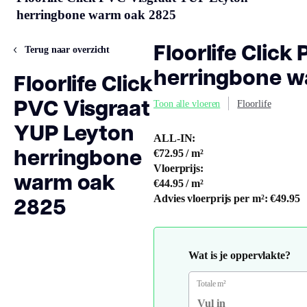
herringbone warm oak 2825
Floorlife Clic
Terug naar overzicht
herringbone w
Floorlife Click
PVC Visgraat
Toon alle vloeren
Floorlife
YUP Leyton
ALL-IN:
herringbone
€72.95
/ m²
Vloerprijs:
warm oak
€44.95
/ m²
2825
Advies vloerprijs per m²:
€49.95
Wat is je oppervlakte?
Totale m²