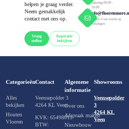
zaterdag 09:00 -
helpen je graag verder.
18:00
Neem gemakkelijk
info@floorenmore.n
contact met ons op.
Binnen 4 uur reactie op
werkdagen
Vraag
Inspiratie
stellen
bekijken
Categorieën
Contact
Algemene
Showrooms
informatie
Alles
Veensepolder 3
Veensepolder
bekijken
4264 KL Veen
3
Over ons
4264 KL
Houten
Afspraak maken
KVK: 65498011
Veen
Vloeren
BTW:
Nieuwbouw