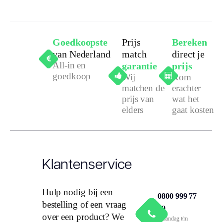
Goedkoopste
Prijs
Bereken
van Nederland
match
direct je
All-in en
garantie
prijs
goedkoop
Wij
Kom
matchen de
erachter
prijs van
wat het
elders
gaat kosten
Klantenservice
Hulp nodig bij een
0800 999 77
bestelling of een vraag
79
over een product? We
Maandag t/m