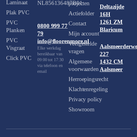
Laminaat
NL856136487B01
projecten
Deltazijde
Plak PVC
Actiefolder
16H
1261 ZM
PVC
Contact
0800 999 77
Blaricum
Planken
Mijn account
79
PVC
info@floorenmore.nl
Veelgestelde
Aalsmeerderw
Visgraat
Elke werkdag
vragen
227
bereikbaar van
Click PVC
09:00 tot 17:30
Algemene
1432 CM
via telefoon en
voorwaarden
Aalsmeer
email
Herroepingsrecht
Klachtenregeling
Privacy policy
Showroom