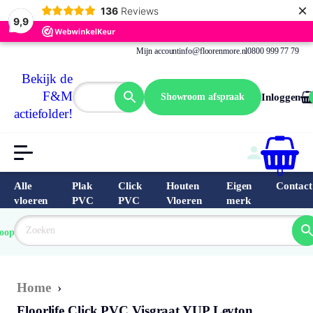
×
136
Reviews
9,9
Mijn account
info@floorenmore.nl
0800 999 77 79
Bekijk de
F&M
Showroom afspraak
Inloggen
actiefolder!
0
Alle
Plak
Click
Houten
Eigen
Contact
vloeren
PVC
PVC
Vloeren
merk
 van 
Prijs 
 direct 
oopste
garantie
Bereken
prijs
9.6/10
Nederland
match 
je 
Klantbeo
Home
›
Floorlife Click PVC Visgraat YUP Leyton