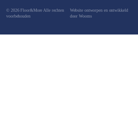
© 2026 Floor&More Alle rechten
Website ontworpen en ontwikkeld
voorbehouden
door
Wooms