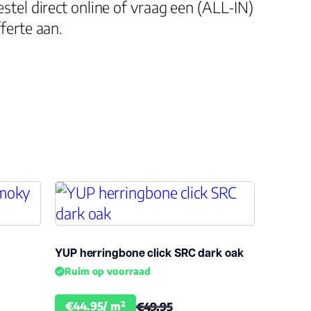
stel direct online of vraag een (ALL-IN)
ferte aan.
7.0
Micro bevel 4V
natuurgetrouwe structuur (EIR)
23, 33, 42
Bfl-s1
ja
YUP herringbone click SRC dark oak
Ruim op voorraad
Click PVC
€44.95/ m²
€49.95