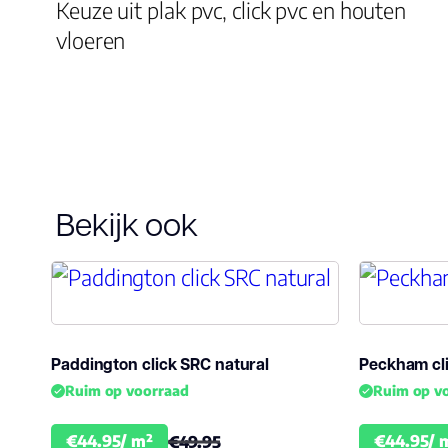
Keuze uit plak pvc, click pvc en houten
vloeren
Bekijk ook
Paddington click SRC natural
Peckham cl
Ruim op voorraad
Ruim op v
€44.95/ m²
€44.95/ 
€49.95