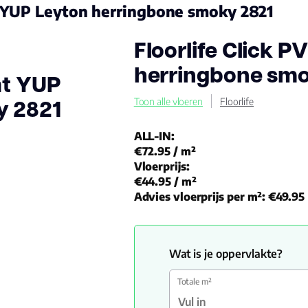
at YUP Leyton herringbone smoky 2821
Floorlife Click 
herringbone smo
at YUP
y 2821
Toon alle vloeren
Floorlife
ALL-IN:
€72.95
/ m²
Vloerprijs:
€44.95
/ m²
Advies vloerprijs per m²:
€49.95
Wat is je oppervlakte?
Totale m²