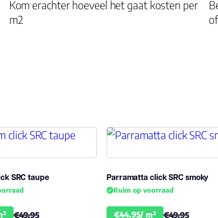
Kom erachter hoeveel het gaat kosten per
Be
Dikte plank (mm)
m2
of
V groef
Dessin
Gebruiksklasse
Brandclassificatie
Vloerverwarming
geschikt
ick SRC taupe
Parramatta click SRC smoky
oorraad
Ruim op voorraad
Montage
m²
€44.95/ m²
€49.95
€49.95