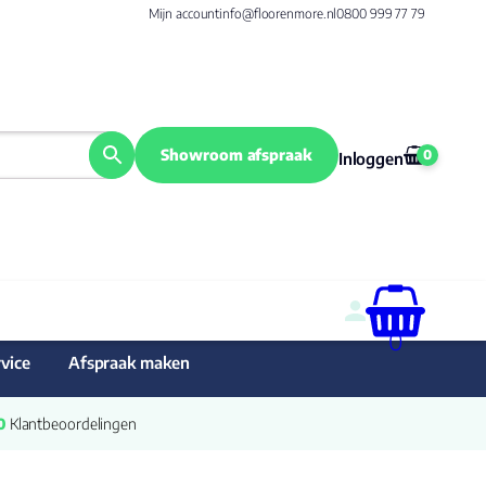
Mijn account
info@floorenmore.nl
0800 999 77 79
Showroom afspraak
0
Inloggen
0
vice
Afspraak maken
0
 Klantbeoordelingen