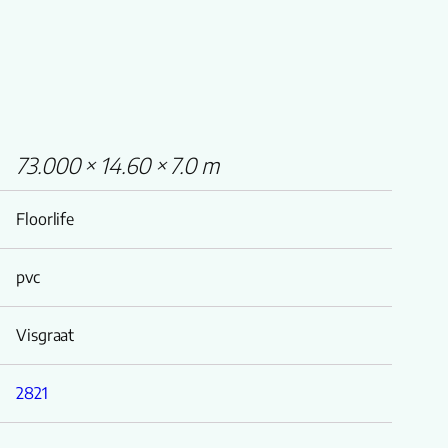
73.000 × 14.60 × 7.0 m
Floorlife
pvc
Visgraat
2821