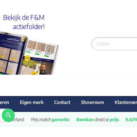
Bekijk de F&M
actiefolder!
eren
Eigen merk
Contact
Showroom
Klantenser
van Nederland
Prijs match 
garantie
Bereken
 direct je 
prijs
9.6/1