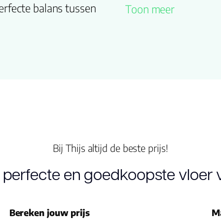
Familienaam
erfecte balans tussen
Toon meer
Kleur
Lengte plank
(cm)
Breedte plank
(cm)
Inhoud pak (m2)
Bij Thijs altijd de beste prijs!
Aantal per pak
 perfecte en goedkoopste vloer v
Dikte toplaag
(mm)
Bereken jouw prijs
M