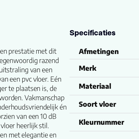
Specificaties
en prestatie met dit
Afmetingen
 tegenwoordig razend
Merk
uitstraling van een
van een pvc vloer. Eén
Materiaal
er te plaatsen is, de
te worden. Vakmanschap
Soort vloer
nderhoudsvriendelijk én
orzien van een 10 dB
Kleurnummer
oer heerlijk stil.
en met elegantie en