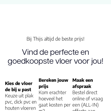
V groef
Dessin
Bij Thijs altijd de beste prijs!
Gebruiksklasse
Vind de perfecte en
goedkoopste vloer voor jou!
Brandclassificati
Vloerverwarmin
geschikt
Bereken jouw
Maak een
Kies de vloer
prijs
afspraak
de bij u past
Montage
Kom erachter
Bestel direct
Keuze uit plak
hoeveel het
online of vraag
pvc, click pvc en
gaat kosten per
een (ALL-IN)
Type click
houten vloeren
m2
offerte aan.