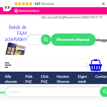
×
137
Reviews
9,9
Mijn account
info@floorenmore.nl
0800 999 77 79
Bekijk de
F&M
actiefolder!
Showroom afspraak
Inlogg
0
Alle
Plak
Click
Houten
Eigen
Contac
vloeren
PVC
PVC
Vloeren
merk
 van 
Prijs 
 direct 
ste
garantie
Bereken
prijs
9.6/10
Nederland
match 
je 
Klan