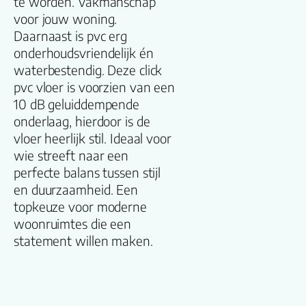
te worden. Vakmanschap
voor jouw woning.
Kleur
Daarnaast is pvc erg
onderhoudsvriendelijk én
Lengte plank
waterbestendig. Deze click
(cm)
pvc vloer is voorzien van een
10 dB geluiddempende
Breedte plank
onderlaag, hierdoor is de
(cm)
vloer heerlijk stil. Ideaal voor
wie streeft naar een
Inhoud pak (m2)
perfecte balans tussen stijl
en duurzaamheid. Een
topkeuze voor moderne
Aantal per pak
woonruimtes die een
statement willen maken.
Dikte toplaag
(mm)
Dikte plank (mm