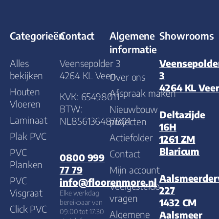
Categorieën
Contact
Algemene
Showrooms
informatie
Alles
Veensepolder 3
Veensepolde
bekijken
4264 KL Veen
3
Over ons
4264 KL Vee
Houten
Afspraak maken
KVK: 65498011
Vloeren
BTW:
Nieuwbouw
Deltazijde
Laminaat
NL856136487B01
projecten
16H
Plak PVC
Actiefolder
1261 ZM
Blaricum
PVC
Contact
0800 999
Planken
Mijn account
77 79
Aalsmeerde
PVC
info@floorenmore.nl
Veelgestelde
227
Visgraat
Elke werkdag
vragen
1432 CM
bereikbaar van
Click PVC
09:00 tot 17:30
Algemene
Aalsmeer