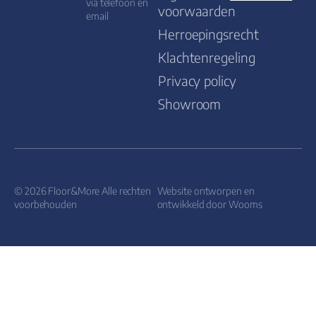
via telefoon en
voorwaarden
email
Herroepingsrecht
Klachtenregeling
Privacy policy
Showroom
© 2026 Floor&More Alle rechten
Website ontworpen en
voorbehouden
ontwikkeld door
Wooms