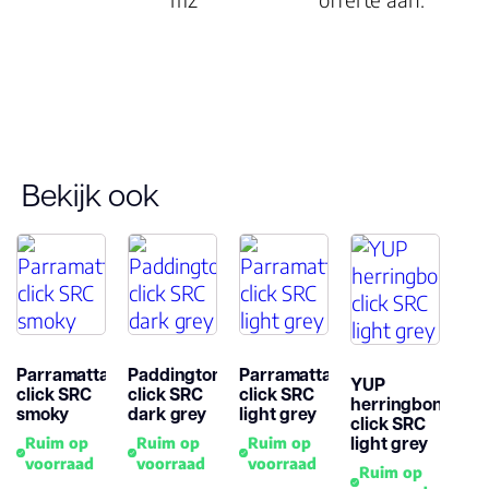
Garantie
Woongebruik
(jaren)
Garantie
Bekijk ook
Parramatta
Paddington
Parramatta
YUP
click SRC
click SRC
click SRC
herringbone
smoky
dark grey
light grey
click SRC
light grey
Ruim op
Ruim op
Ruim op
voorraad
voorraad
voorraad
Ruim op