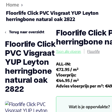
Home
›
Floorlife Click PVC Visgraat YUP Leyton
herringbone natural oak 2822
Floorlife Clic
Terug naar overzicht
herringbone na
Floorlife Click
PVC Visgraat
Toon alle vloeren
Floorlife
YUP Leyton
ALL-IN:
herringbone
€72.95
/ m²
Vloerprijs:
natural oak
€44.95
/ m²
2822
Advies vloerprijs per m²:
€49
Wat is je oppervlakte?