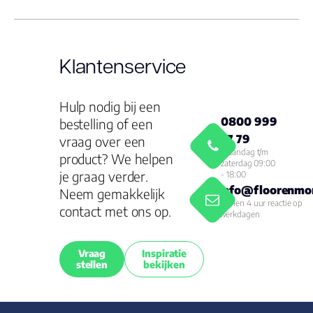
Klantenservice
Hulp nodig bij een
0800 999
bestelling of een
77 79
vraag over een
Maandag t/m
product? We helpen
zaterdag 09:00
je graag verder.
- 18:00
info@floorenmor
Neem gemakkelijk
Binnen 4 uur reactie op
contact met ons op.
werkdagen
Vraag
Inspiratie
stellen
bekijken