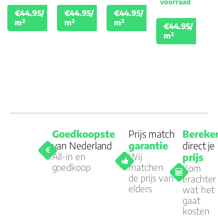
voorraad
€44.95/
€44.95/
€44.95/
€49.95
€49.95
€49.95
m²
m²
m²
€44.95/
€49.
m²
Goedkoopste
Prijs match
Bereke
van Nederland
garantie
direct je
All-in en
Wij
prijs
goedkoop
matchen
Kom
de prijs van
erachter
elders
wat het
gaat
kosten