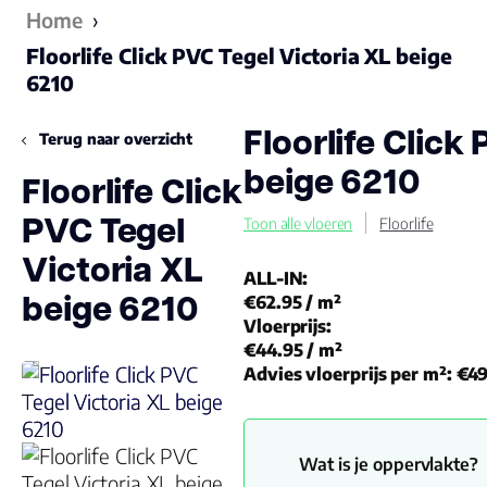
Home
›
Floorlife Click PVC Tegel Victoria XL beige
6210
Floorlife Click
Terug naar overzicht
beige 6210
Floorlife Click
PVC Tegel
Toon alle vloeren
Floorlife
Victoria XL
ALL-IN:
beige 6210
€62.95
/ m²
Vloerprijs:
€44.95
/ m²
Advies vloerprijs per m²:
€49
Wat is je oppervlakte?