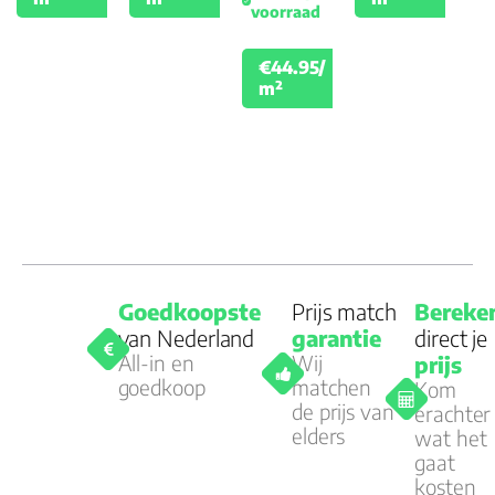
voorraad
€44.95/
€49.95
m²
Goedkoopste
Prijs match
Bereke
van Nederland
garantie
direct je
All-in en
Wij
prijs
goedkoop
matchen
Kom
de prijs van
erachter
elders
wat het
gaat
kosten