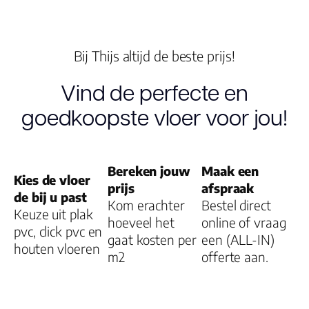
V groef
Bij Thijs altijd de beste prijs!
Vind de perfecte en
Dessin
goedkoopste vloer voor jou!
Gebruiksklasse
Bereken jouw
Maak een
Kies de vloer
Brandclassificati
prijs
afspraak
de bij u past
Kom erachter
Bestel direct
Keuze uit plak
Vloerverwarmin
hoeveel het
online of vraag
pvc, click pvc en
gaat kosten per
geschikt
een (ALL-IN)
houten vloeren
m2
offerte aan.
Montage