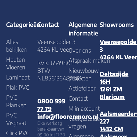
Categorieën
Contact
Algemene
Showrooms
informatie
Alles
Veensepolder 3
Veensepolde
bekijken
4264 KL Veen
3
Over ons
4264 KL Vee
Houten
Afspraak maken
KVK: 65498011
Vloeren
BTW:
Nieuwbouw
Deltazijde
Laminaat
NL856136487B01
projecten
16H
Plak PVC
Actiefolder
1261 ZM
Blaricum
PVC
Contact
0800 999
Planken
Mijn account
77 79
Aalsmeerde
PVC
info@floorenmore.nl
Veelgestelde
227
Visgraat
Elke werkdag
vragen
1432 CM
bereikbaar van
Click PVC
09:00 tot 17:30
Algemene
Aalsmeer