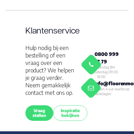
Klantenservice
Hulp nodig bij een
0800 999
bestelling of een
77 79
vraag over een
Maandag t/m
product? We helpen
zaterdag 09:00
je graag verder.
- 18:00
info@floorenmor
Neem gemakkelijk
Binnen 4 uur reactie op
contact met ons op.
werkdagen
Vraag
Inspiratie
stellen
bekijken