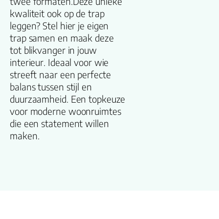
twee formaten.Deze unieke
kwaliteit ook op de trap
Kleur
leggen? Stel hier je eigen
trap samen en maak deze
Lengte plank
tot blikvanger in jouw
(cm)
interieur. Ideaal voor wie
streeft naar een perfecte
Breedte plank
balans tussen stijl en
(cm)
duurzaamheid. Een topkeuze
voor moderne woonruimtes
Inhoud pak (m2)
die een statement willen
maken.
Aantal per pak
Dikte toplaag
(mm)
Dikte plank (mm