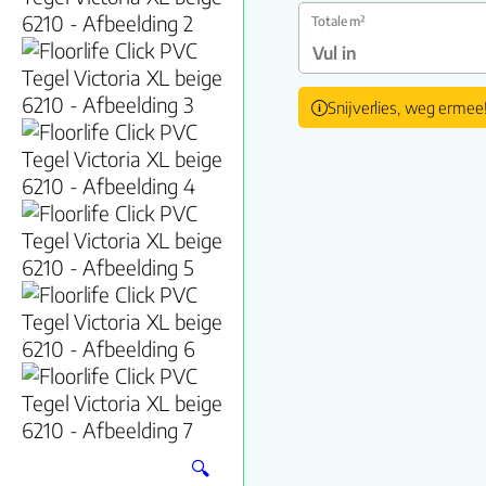
Totale m²
Snijverlies, weg ermee
🔍