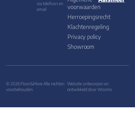
via telefoon en
voorwaarden
email
Herroepingsrecht
Klachtenregeling
Privacy policy
Showroom
© 2026 Floor&More Alle rechten
Website ontworpen en
voorbehouden
ontwikkeld door
Wooms