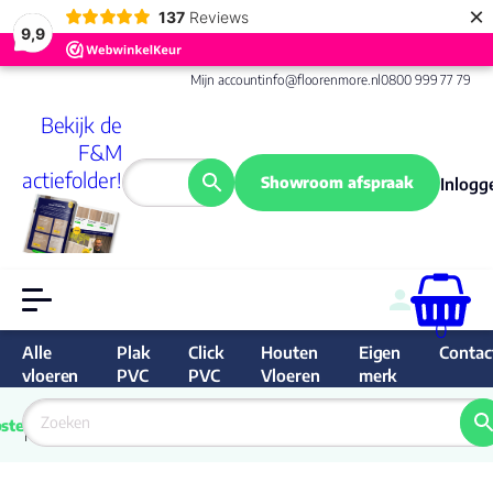
×
137
Reviews
9,9
Mijn account
info@floorenmore.nl
0800 999 77 79
Bekijk de
F&M
actiefolder!
Showroom afspraak
Inlogg
0
Alle
Plak
Click
Houten
Eigen
Contac
vloeren
PVC
PVC
Vloeren
merk
 van 
Prijs 
 direct 
ste
garantie
Bereken
prijs
9.6/10
Nederland
match 
je 
Klan