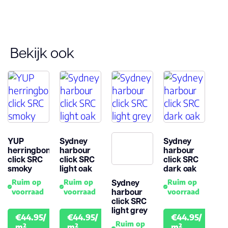
Type click
Garantie
Woongebruik
Bekijk ook
(jaren)
Garantie
YUP
Sydney
Sydney
herringbone
harbour
harbour
click SRC
click SRC
click SRC
smoky
light oak
dark oak
Sydney
Ruim op
Ruim op
Ruim op
harbour
voorraad
voorraad
voorraad
click SRC
light grey
€44.95/
€44.95/
€44.95/
€49.95
€49.95
€49.
Ruim op
m²
m²
m²