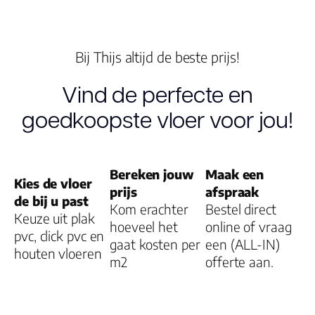
V groef
Bij Thijs altijd de beste prijs!
Vind de perfecte en
Dessin
goedkoopste vloer voor jou!
Gebruiksklasse
Bereken jouw
Maak een
Kies de vloer
Brandclassificati
prijs
afspraak
de bij u past
Kom erachter
Bestel direct
Keuze uit plak
Vloerverwarmin
hoeveel het
online of vraag
pvc, click pvc en
gaat kosten per
geschikt
een (ALL-IN)
houten vloeren
m2
offerte aan.
Montage