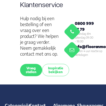
Klantenservice
Hulp nodig bij een
0800 999
bestelling of een
77 79
vraag over een
Maandag t/m
product? We helpen
zaterdag 09:00
je graag verder.
- 18:00
info@floorenmor
Neem gemakkelijk
Binnen 4 uur reactie op
contact met ons op.
werkdagen
Vraag
Inspiratie
stellen
bekijken
Categorieën
Contact
Algemene
Showrooms