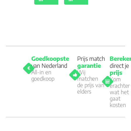
Goedkoopste
Prijs match
Bereke
van Nederland
garantie
direct je
All-in en
Wij
prijs
goedkoop
matchen
Kom
de prijs van
erachter
elders
wat het
gaat
kosten