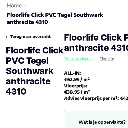
Home
›
Floorlife Click PVC Tegel Southwark
anthracite 4310
Floorlife Clic
Terug naar overzicht
anthracite 431
Floorlife Click
PVC Tegel
Toon alle vloeren
Floorlife
Southwark
ALL-IN:
anthracite
€62.95
/ m²
Vloerprijs:
4310
€38.95
/ m²
Advies vloerprijs per m²:
€42
Wat is je oppervlakte?