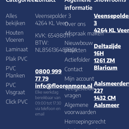
informatie
Alles
Veensepolder 3
Veensepolde
bekijken
4264 KL Veen
3
Over ons
4264 KL Vee
Houten
Afspraak maken
KVK: 65498011
Vloeren
BTW:
Nieuwbouw
Deltazijde
Laminaat
NL856136487B01
projecten
16H
Plak PVC
Actiefolder
1261 ZM
Blaricum
PVC
Contact
0800 999
Planken
Mijn account
77 79
Aalsmeerde
PVC
info@floorenmore.nl
Veelgestelde
227
Visgraat
Elke werkdag
vragen
1432 CM
bereikbaar van
Click PVC
09:00 tot 17:30
Algemene
Aalsmeer
via telefoon en
voorwaarden
email
Herroepingsrecht