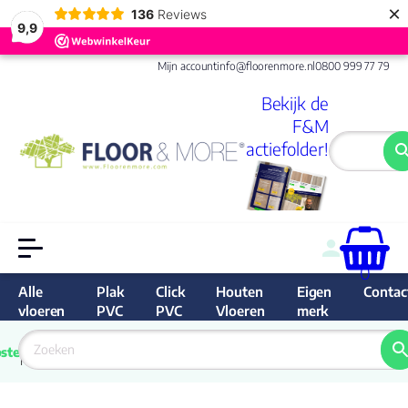
×
136
Reviews
9,9
Mijn account
info@floorenmore.nl
0800 999 77 79
Bekijk de
F&M
actiefolder!
0
Alle
Plak
Click
Houten
Eigen
Contac
vloeren
PVC
PVC
Vloeren
merk
 van 
Prijs 
 direct 
ste
garantie
Bereken
prijs
9.6/10
Nederland
match 
je 
Klan