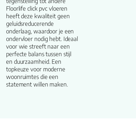
tegenstelling tot andere
Floorlife click pvc vloeren
Kleur
heeft deze kwaliteit geen
geluidsreducerende
Lengte plank
onderlaag, waardoor je een
(cm)
ondervloer nodig hebt. Ideaal
voor wie streeft naar een
Breedte plank
perfecte balans tussen stijl
(cm)
en duurzaamheid. Een
topkeuze voor moderne
Inhoud pak (m2)
woonruimtes die een
statement willen maken.
Aantal per pak
Dikte toplaag
(mm)
Dikte plank (mm