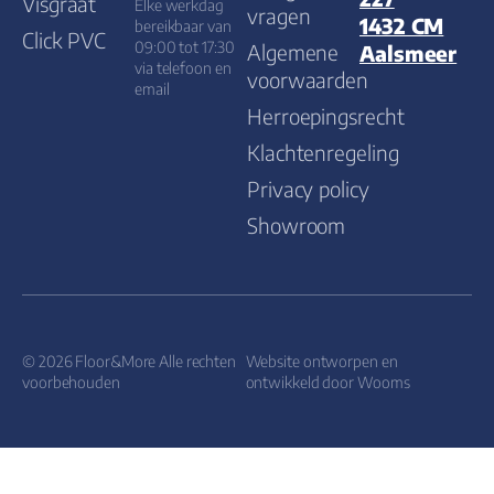
Visgraat
Elke werkdag
vragen
1432 CM
bereikbaar van
Click PVC
09:00 tot 17:30
Algemene
Aalsmeer
via telefoon en
voorwaarden
email
Herroepingsrecht
Klachtenregeling
Privacy policy
Showroom
© 2026 Floor&More Alle rechten
Website ontworpen en
voorbehouden
ontwikkeld door
Wooms