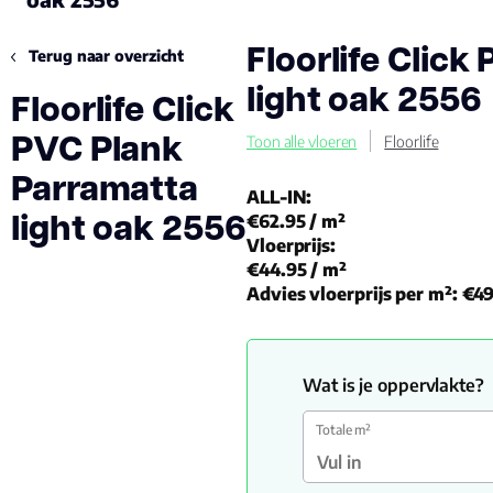
Floorlife Clic
Terug naar overzicht
light oak 2556
Floorlife Click
PVC Plank
Toon alle vloeren
Floorlife
Parramatta
ALL-IN:
light oak 2556
€62.95
/ m²
Vloerprijs:
€44.95
/ m²
Advies vloerprijs per m²:
€49
Wat is je oppervlakte?
Totale m²