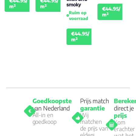
€44.95/
€44.95/
€49.95
€49.95
smoky
m²
m²
€44.95/
€49.
Ruim op
m²
voorraad
€44.95/
€49.95
m²
Goedkoopste
Prijs match
Bereke
van Nederland
garantie
direct je
All-in en
Wij
prijs
goedkoop
matchen
Kom
de prijs van
erachter
elders
wat het