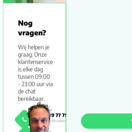
Nog
vragen?
Wij helpen je
graag. Onze
klantenservice
is elke dag
tussen 09:00
- 23:00 uur via
de chat
bereikbaar.
0800 999 77 79
Maandag t/m zaterdag 09:00 -
18:00