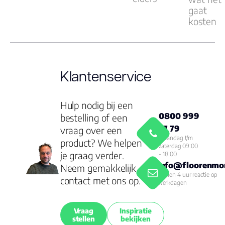
gaat
kosten
Klantenservice
Hulp nodig bij een
0800 999
bestelling of een
77 79
vraag over een
Maandag t/m
product? We helpen
zaterdag 09:00
je graag verder.
- 18:00
info@floorenmor
Neem gemakkelijk
Binnen 4 uur reactie op
contact met ons op.
werkdagen
Vraag
Inspiratie
stellen
bekijken