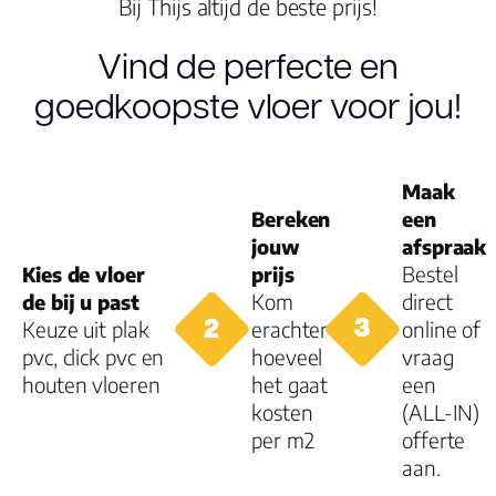
Bij Thijs altijd de beste prijs!
Dessin
Vind de perfecte en
goedkoopste vloer voor jou!
Gebruiksklasse
Brandclassificati
Maak
Bereken
een
Vloerverwarmin
jouw
afspraak
geschikt
Kies de vloer
prijs
Bestel
de bij u past
Kom
direct
Montage
Keuze uit plak
erachter
online of
pvc, click pvc en
hoeveel
vraag
houten vloeren
het gaat
een
Type click
kosten
(ALL-IN)
per m2
offerte
Garantie
aan.
Woongebruik