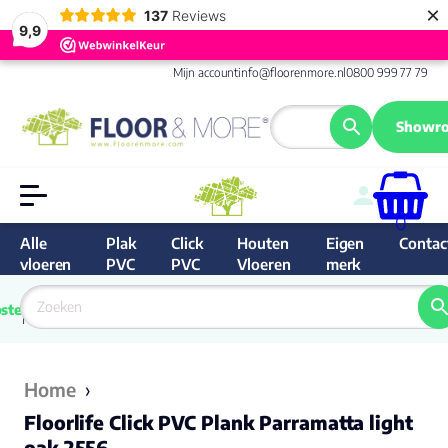
×
137
Reviews
9,9
Mijn account
info@floorenmore.nl
0800 999 77 79
Showro
0
Alle
Plak
Click
Houten
Eigen
Contac
vloeren
PVC
PVC
Vloeren
merk
 van 
Prijs 
 direct 
ste
garantie
Bereken
prijs
9.6/10
Nederland
match 
je 
Klan
Home
›
Floorlife Click PVC Plank Parramatta light
oak 2556