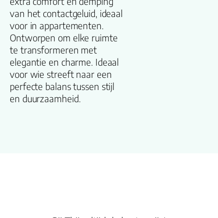
extra comfort en demping
Lengte plank
van het contactgeluid, ideaal
(cm)
voor in appartementen.
Ontworpen om elke ruimte
Breedte plank
te transformeren met
(cm)
elegantie en charme. Ideaal
voor wie streeft naar een
Inhoud pak (m2)
perfecte balans tussen stijl
en duurzaamheid.
Aantal per pak
Dikte toplaag
(mm)
Dikte plank (mm
V groef