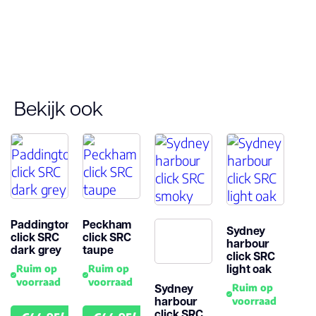
(jaren)
Garantie
Bekijk ook
Paddington
Peckham
Sydney
click SRC
click SRC
harbour
dark grey
taupe
click SRC
light oak
Ruim op
Ruim op
voorraad
voorraad
Sydney
Ruim op
harbour
voorraad
click SRC