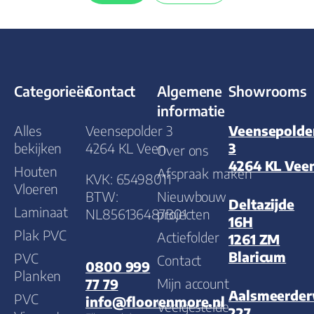
Categorieën
Contact
Algemene
Showrooms
informatie
Alles
Veensepolder 3
Veensepolde
bekijken
4264 KL Veen
3
Over ons
4264 KL Vee
Houten
Afspraak maken
KVK: 65498011
Vloeren
BTW:
Nieuwbouw
Deltazijde
Laminaat
NL856136487B01
projecten
16H
Plak PVC
Actiefolder
1261 ZM
Blaricum
PVC
Contact
0800 999
Planken
Mijn account
77 79
Aalsmeerde
PVC
info@floorenmore.nl
Veelgestelde
227