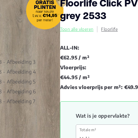
Floorlife Click P
grey 2533
Toon alle vloeren
Floorlife
ALL-IN:
€62.95
/ m²
Vloerprijs:
€44.95
/ m²
Advies vloerprijs per m²:
€49.
Wat is je oppervlakte?
Totale m²