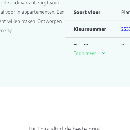
 de click variant zorgt voor
aal voor in appartementen. Een
Soort vloer
Pla
ent willen maken. Ontworpen
Kleurnummer
253
 stijl.
Familienaam
Par
Toon meer
Kleur
ligh
Lengte plank (cm)
152
Breedte plank
23.
(cm)
Inhoud pak (m2)
1.4
Bij Thijs altijd de beste prijs!