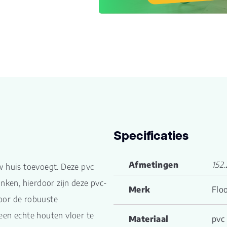
Specificaties
Afmetingen
152.
w huis toevoegt. Deze pvc
anken, hierdoor zijn deze pvc-
Merk
Floo
oor de robuuste
een echte houten vloer te
Materiaal
pvc