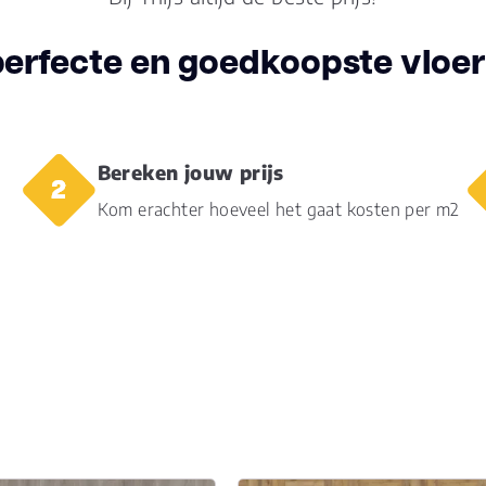
Aantal per pak
4
perfecte en goedkoopste vloer 
Dikte toplaag
0.5
(mm)
Dikte plank (mm)
7.0
Bereken jouw prijs
V groef
Mic
Kom erachter hoeveel het gaat kosten per m2
Dessin
nat
Gebruiksklasse
23, 
Brandclassificatie
Bfl-
Vloerverwarming
ja
geschikt