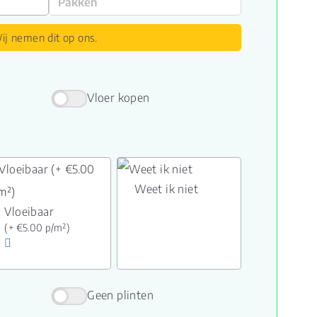
ij nemen dit op ons.
Vloer kopen
Weet ik niet
Vloeibaar
(+ €5.00 p/m²)
Geen plinten