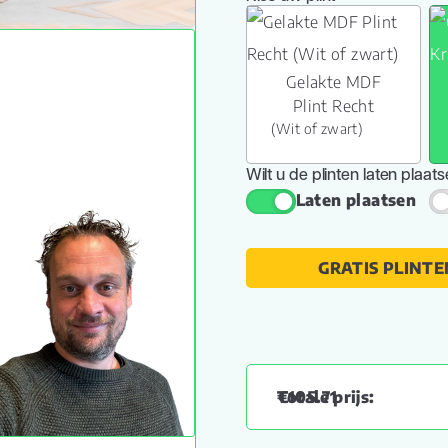
Gelakte MDF
Plint Recht
(Wit of zwart)
Wilt u de plinten laten plaat
Laten plaatsen
GRATIS PLINTE
€
105.71