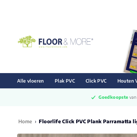
Alle vloeren
Plak PVC
Click PVC
Houten 
Goedkoopste
 va
Home
›
Floorlife Click PVC Plank Parramatta l