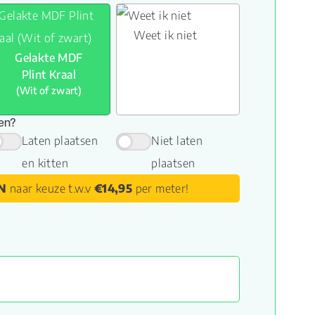
Weet ik niet
Gelakte MDF
Plint Kraal
(Wit of zwart)
sen?
Laten plaatsen
Niet laten
en kitten
plaatsen
N
naar keuze t.w.v
€14,95
per meter!