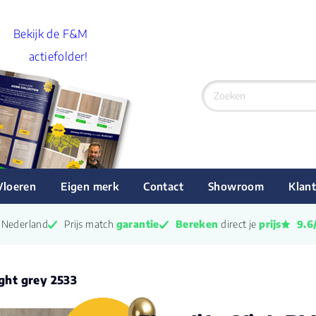
Bekijk de F&M
actiefolder!
Vloeren
Eigen merk
Contact
Showroom
Klant
n Nederland
Prijs match 
garantie
Bereken
 direct je 
prijs
9.6
ight grey 2533