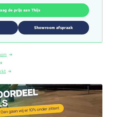
aag de prijs aan Thijs
Showroom afspraak
room
rkt