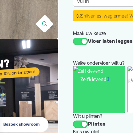
Snijverlies, weg ermee! W
🔍
Maak uw keuze
Vloer laten leggen
Welke ondervloer wilt u?
Zelfklevend
Wilt u plinten?
Plinten
Kies uw plint