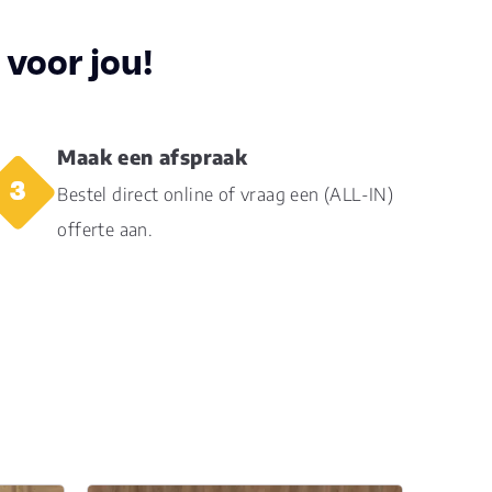
voor jou!
5
Maak een afspraak
Bestel direct online of vraag een (ALL-IN)
ro bevel 4V
offerte aan.
uurgetrouwe structuur (EIR)
42
s1