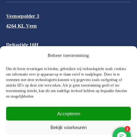
Veensepolder 3
4264 KL Veen
Deltazijde 16H
1261 ZM Blaricum
Beheer toestemming
Om de beste ervaringen te bieden, gebruiken wij technologieën zoals cookies
Aalsmeerderweg 227
om informatie over je apparaat op te slaan en/of te raadplegen. Door in te
stemmen met deze technologieën kunnen wij gegevens zoals surfgedrag of
1432 CM Aalsmeer
unieke ID's op deze site verwerken. Als je geen toestemming geeft of uw
toestemming intrekt, kan dit een nadelige invloed hebben op bepaalde functies
en mogelijkheden.
Accepteren
© 2026 Floor&More Alle rechten voorbehouden
Bekijk voorkeuren
Website ontworpen en ontwikkeld door
Wooms