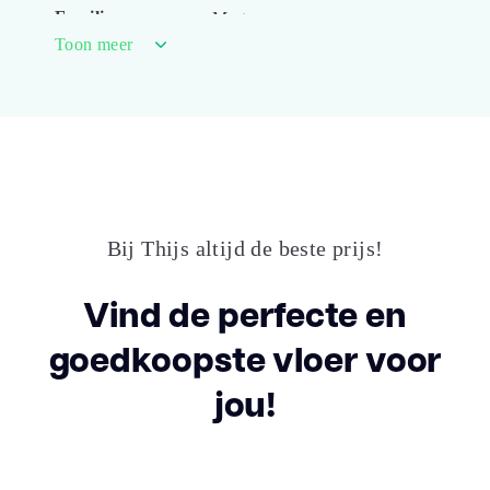
Familienaam
Merton
Toon meer
Kleur
Beige
Lengte plank
122.000
(cm)
Breedte plank
22.90
(cm)
Bij Thijs altijd de beste prijs!
Inhoud pak (m2)
2.2400
Vind de perfecte en
goedkoopste vloer voor
Aantal per pak
8
jou!
Dikte toplaag
0.55
(mm)
Dikte plank (mm)
5.0