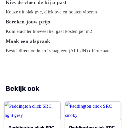
Kies de vloer de bij u past
Keuze uit plak pvc, click pvc en houten vloeren
V groef
Micro bevel 4V
Bereken jouw prijs
Kom erachter hoeveel het gaat kosten per m2
Dessin
overall structuur
Maak een afspraak
Gebruiksklasse
23, 42
Bestel direct online of vraag een (ALL-IN) offerte aan.
Brandclassificatie
Bfl-s1
Vloerverwarming
ja
Bekijk ook
geschikt
Montage
Click PVC
Type click
Click
Paddington click SRC
Paddington click SRC