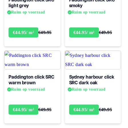
Garantie
light grey
smoky
Woongebruik
Levenslang
Ruim op voorraad
Ruim op voorraad
(jaren)
Garantie
Levenslang
€49.95
€49.95
€44.95/ m²
€44.95/ m²
Paddington click SRC
Sydney harbour click
warm brown
SRC dark oak
Ruim op voorraad
Ruim op voorraad
€49.95
€49.95
€44.95/ m²
€44.95/ m²