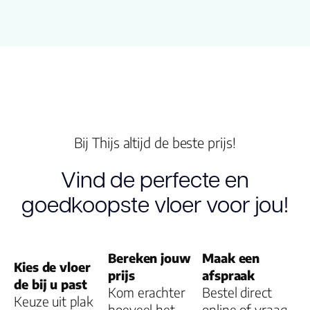
Breedte plank
15.20
(cm)
Inhoud pak (m2)
1.0000
Dikte toplaag
0.55
(mm)
Bij Thijs altijd de beste prijs!
V groef
4-MV
Vind de perfecte en
Gebruiksklasse
23, 33, 42
goedkoopste vloer voor jou!
Vloerverwarming
ja
geschikt
Bereken jouw
Maak een
Kies de vloer
Montage
Plak PVC
prijs
afspraak
de bij u past
Kom erachter
Bestel direct
Keuze uit plak
Garantie
hoeveel het
online of vraag