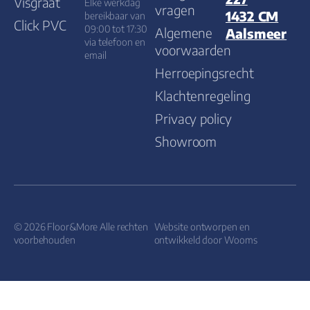
Visgraat
Elke werkdag
vragen
1432 CM
bereikbaar van
Click PVC
09:00 tot 17:30
Algemene
Aalsmeer
via telefoon en
voorwaarden
email
Herroepingsrecht
Klachtenregeling
Privacy policy
Showroom
© 2026 Floor&More Alle rechten
Website ontworpen en
voorbehouden
ontwikkeld door
Wooms