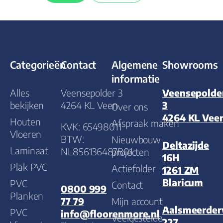
Categorieën
Contact
Algemene
Showrooms
informatie
Alles
Veensepolder 3
Veensepolde
bekijken
4264 KL Veen
3
Over ons
4264 KL Vee
Houten
Afspraak maken
KVK: 65498011
Vloeren
BTW:
Nieuwbouw
Deltazijde
Laminaat
NL856136487B01
projecten
16H
Plak PVC
Actiefolder
1261 ZM
Blaricum
PVC
Contact
0800 999
Planken
Mijn account
77 79
Aalsmeerde
PVC
info@floorenmore.nl
Veelgestelde
227