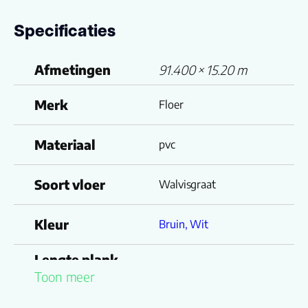
Specificaties
Afmetingen
91.400 × 15.20 m
Merk
Floer
Materiaal
pvc
Soort vloer
Walvisgraat
Kleur
Bruin, Wit
Lengte plank
91.400
Toon meer
(cm)