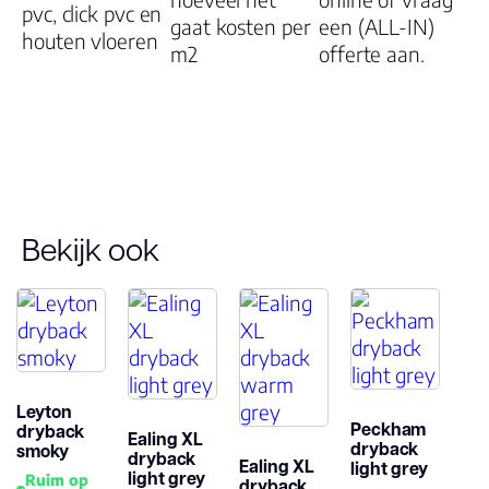
pvc, click pvc en
Woongebruik
gaat kosten per
een (ALL-IN)
20 Jaar
houten vloeren
m2
offerte aan.
(jaren)
Bekijk ook
Leyton
Peckham
dryback
Ealing XL
dryback
smoky
dryback
Ealing XL
light grey
light grey
Ruim op
dryback