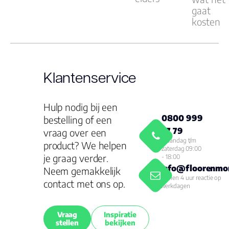
gaat
kosten
Klantenservice
Hulp nodig bij een
0800 999
bestelling of een
77 79
vraag over een
Maandag t/m
product? We helpen
zaterdag 09:00
je graag verder.
- 18:00
info@floorenmor
Neem gemakkelijk
Binnen 4 uur reactie op
contact met ons op.
werkdagen
Vraag
Inspiratie
stellen
bekijken