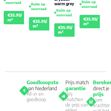
Ruim op
voorraad
warm grey
Ruim op
voorraad
voorraad
Ruim op
€35.95/
voorraad
€39.95
€35.95/
m²
€35.95/
€39.
€39.95
m²
m²
€35.95/
€39.95
m²
Goedkoopste
Prijs match
Bereke
van Nederland
garantie
direct je
All-in en
Wij
prijs
goedkoop
matchen
Kom
de prijs van
erachter
elders
wat het