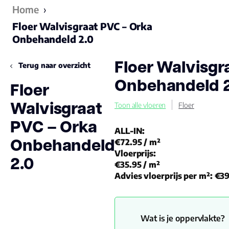
Home
›
Floer Walvisgraat PVC – Orka
Onbehandeld 2.0
Floer Walvisgr
Terug naar overzicht
Onbehandeld 2
Floer
Walvisgraat
Toon alle vloeren
Floer
PVC – Orka
ALL-IN:
Onbehandeld
€72.95
/ m²
Vloerprijs:
2.0
€35.95
/ m²
Advies vloerprijs per m²:
€39
Wat is je oppervlakte?