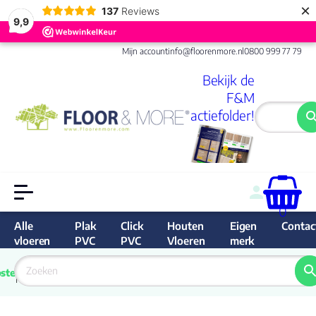
×
137
Reviews
9,9
Mijn account
info@floorenmore.nl
0800 999 77 79
Bekijk de
F&M
actiefolder!
0
Alle
Plak
Click
Houten
Eigen
Contac
vloeren
PVC
PVC
Vloeren
merk
 van 
Prijs 
 direct 
ste
garantie
Bereken
prijs
9.6/10
Nederland
match 
je 
Klan