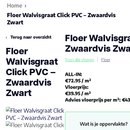
Home
›
Floer Walvisgraat Click PVC – Zwaardvis
Zwart
Floer Walvisgr
Terug naar overzicht
Zwaardvis Zwa
Floer
Walvisgraat
Toon alle vloeren
Floer
Click PVC –
ALL-IN:
Zwaardvis
€72.95
/ m²
Vloerprijs:
Zwart
€39.95
/ m²
Advies vloerprijs per m²:
€43
Wat is je oppervlakte?