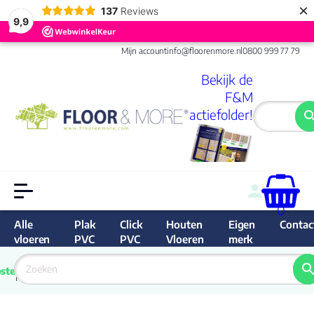
×
137
Reviews
9,9
Mijn account
info@floorenmore.nl
0800 999 77 79
Bekijk de
F&M
actiefolder!
0
Alle
Plak
Click
Houten
Eigen
Contac
vloeren
PVC
PVC
Vloeren
merk
 van 
Prijs 
 direct 
ste
garantie
Bereken
prijs
9.6/10
Nederland
match 
je 
Klan