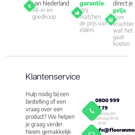
van Nederland
garantie
direct je
All-in en
Wij
prijs
goedkoop
matchen
Kom
de prijs van
erachter
elders
wat het
gaat
kosten
Klantenservice
Hulp nodig bij een
0800 999
bestelling of een
77 79
vraag over een
Maandag t/m
product? We helpen
zaterdag 09:00
je graag verder.
- 18:00
info@floorenmor
Neem gemakkelijk