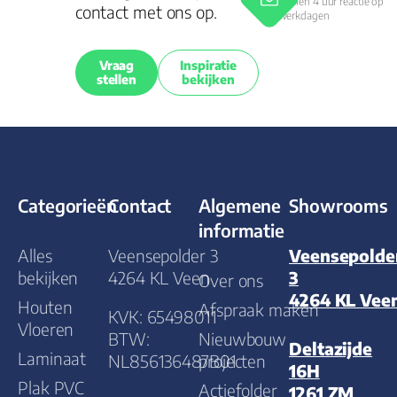
Binnen 4 uur reactie op
contact met ons op.
werkdagen
Vraag
Inspiratie
stellen
bekijken
Categorieën
Contact
Algemene
Showrooms
informatie
Alles
Veensepolder 3
Veensepolde
bekijken
4264 KL Veen
3
Over ons
4264 KL Vee
Houten
Afspraak maken
KVK: 65498011
Vloeren
BTW:
Nieuwbouw
Deltazijde
Laminaat
NL856136487B01
projecten
16H
Plak PVC
Actiefolder
1261 ZM