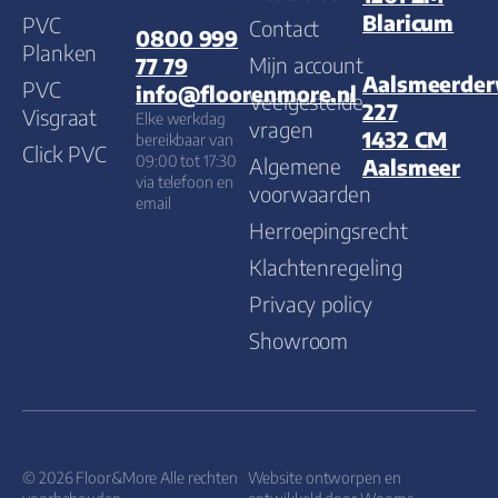
Blaricum
PVC
Contact
0800 999
Planken
Mijn account
77 79
Aalsmeerde
PVC
info@floorenmore.nl
Veelgestelde
227
Visgraat
Elke werkdag
vragen
1432 CM
bereikbaar van
Click PVC
09:00 tot 17:30
Algemene
Aalsmeer
via telefoon en
voorwaarden
email
Herroepingsrecht
Klachtenregeling
Privacy policy
Showroom
© 2026 Floor&More Alle rechten
Website ontworpen en