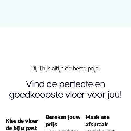
Breedte plank
15.00
(cm)
Inhoud pak (m2)
1.0000
Dikte toplaag
0.55
(mm)
Bij Thijs altijd de beste prijs!
V groef
4-MV
Vind de perfecte en
Gebruiksklasse
23, 33, 42
goedkoopste vloer voor jou!
Vloerverwarming
ja
geschikt
Bereken jouw
Maak een
Kies de vloer
Montage
Click PVC
prijs
afspraak
de bij u past