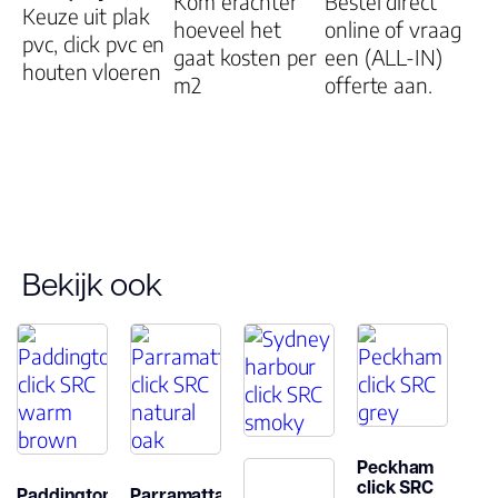
Kom erachter
Bestel direct
Keuze uit plak
hoeveel het
online of vraag
Garantie
20 jaar (uitsluitend met
pvc, click pvc en
gaat kosten per
een (ALL-IN)
Woongebruik
Rigid Click PVC
houten vloeren
m2
offerte aan.
Ondervloer)
(jaren)
Bekijk ook
Peckham
click SRC
Paddington
Parramatta