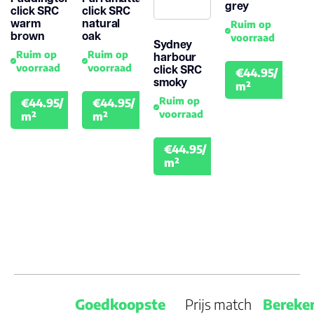
grey
click SRC
click SRC
warm
natural
Ruim op
brown
oak
voorraad
Sydney
Ruim op
Ruim op
harbour
voorraad
voorraad
click SRC
€44.95/
€49.
smoky
m²
Ruim op
€44.95/
€44.95/
€49.95
€49.95
voorraad
m²
m²
€44.95/
€49.95
m²
Goedkoopste
Prijs match
Bereke