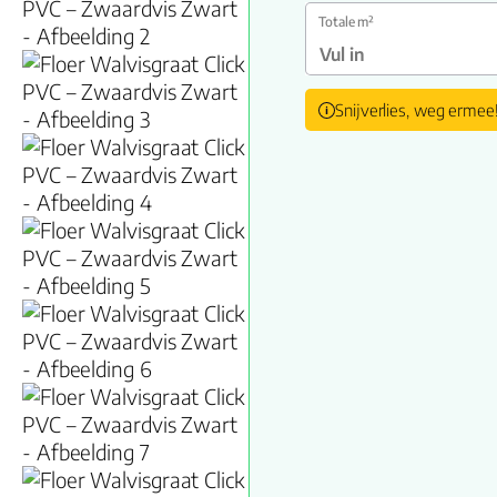
Totale m²
Snijverlies, weg ermee