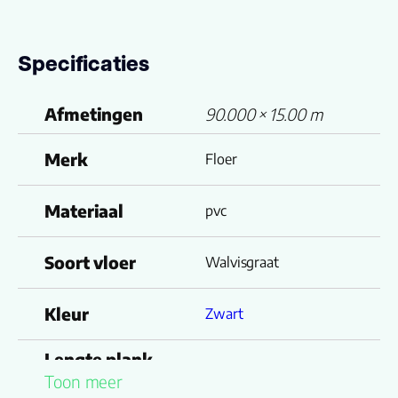
Specificaties
Afmetingen
90.000 × 15.00 m
Merk
Floer
Materiaal
pvc
Soort vloer
Walvisgraat
Kleur
Zwart
Lengte plank
90.000
Toon meer
(cm)