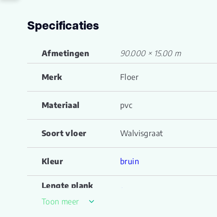
Specificaties
Afmetingen
90.000 × 15.00 m
Merk
Floer
Materiaal
pvc
Soort vloer
Walvisgraat
Kleur
bruin
Lengte plank
90.000
(cm)
Toon meer