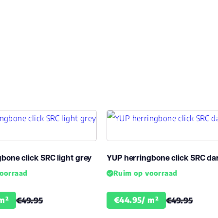
gid Click PVC Ondervloer)
bone click SRC light grey
YUP herringbone click SRC da
oorraad
Ruim op voorraad
m²
€44.95/ m²
€49.95
€49.95