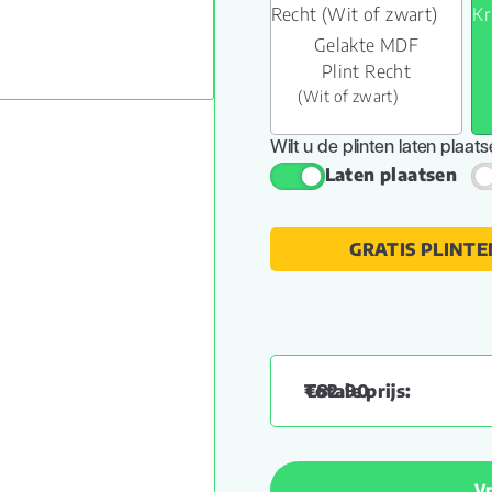
Gelakte MDF
Plint Recht
(Wit of zwart)
Wilt u de plinten laten plaat
Laten plaatsen
GRATIS PLINTE
€
82.90
Vr