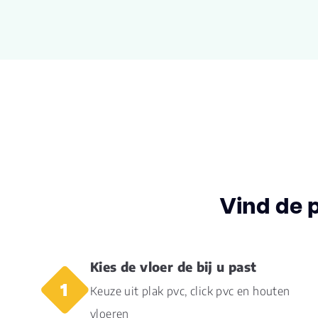
Breedte plank
15.00
(cm)
Inhoud pak (m2)
1.0000
Dikte toplaag
0.55
(mm)
V groef
4-MV
Gebruiksklasse
23, 33, 42
Vind de 
Vloerverwarming
ja
geschikt
Kies de vloer de bij u past
Montage
Click PVC
Keuze uit plak pvc, click pvc en houten
Garantie
vloeren