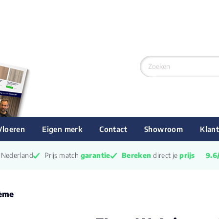
Vloeren
Eigen merk
Contact
Showroom
Klant
n Nederland
Prijs match 
garantie
Bereken
 direct je 
prijs
9.6
rème