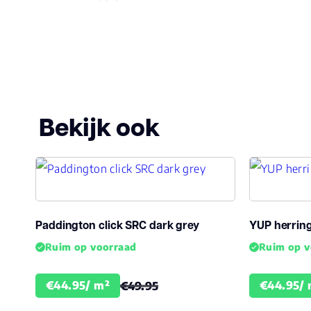
20 jaar (uitsluitend met Ri
Woongebruik
(jaren)
Bekijk ook
Paddington click SRC dark grey
YUP herring
Ruim op voorraad
Ruim op v
€44.95/ m²
€44.95/ 
€49.95