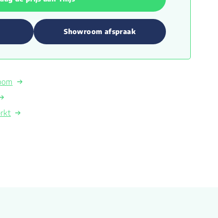
Showroom afspraak
room
rkt