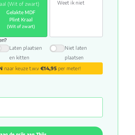
Weet ik niet
Gelakte MDF
Plint Kraal
(Wit of zwart)
sen?
Laten plaatsen
Niet laten
en kitten
plaatsen
N
naar keuze t.w.v
€14,95
per meter!
aag de prijs aan Thijs