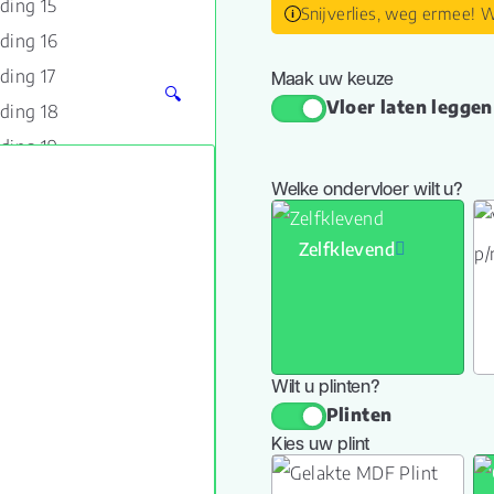
Snijverlies, weg ermee! W
Maak uw keuze
🔍
Vloer laten leggen
Welke ondervloer wilt u?
Zelfklevend
Wilt u plinten?
Plinten
Kies uw plint