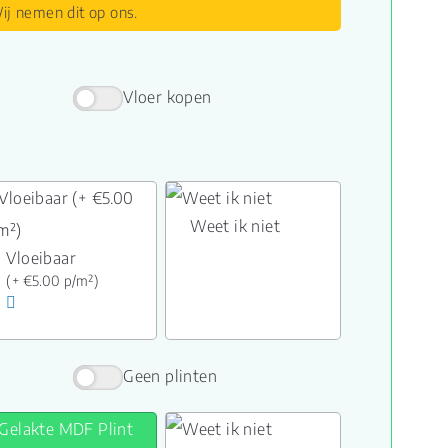
ij nemen dit op ons.
Vloer kopen
Weet ik niet
Vloeibaar
(+ €5.00 p/m²)
Geen plinten