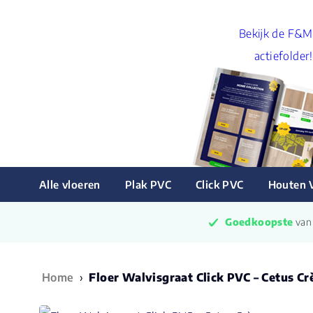
Bekijk de F&M
actiefolder!
Alle vloeren
Plak PVC
Click PVC
Houten 
Goedkoopste
 va
Home
›
Floer Walvisgraat Click PVC – Cetus C