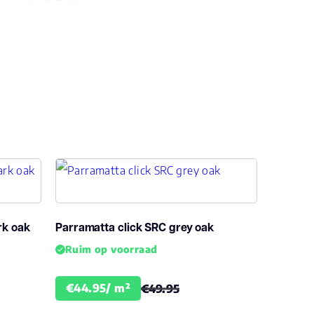
rk oak
Parramatta click SRC grey oak
Ruim op voorraad
€44.95/ m²
€49.95