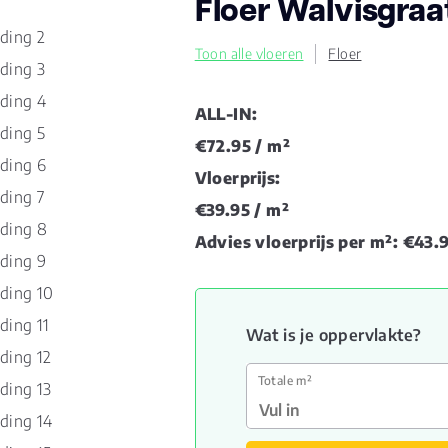
Floer Walvisgraa
Toon alle vloeren
Floer
ALL-IN:
€72.95
/ m²
Vloerprijs:
€39.95
/ m²
Advies vloerprijs per m²:
€43.
Wat is je oppervlakte?
Totale m²