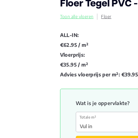
Floer Tegel PVC 
Toon alle vloeren
Floer
ALL-IN:
€62.95
/ m²
Vloerprijs:
€35.95
/ m²
Advies vloerprijs per m²:
€39.9
Wat is je oppervlakte?
Totale m²