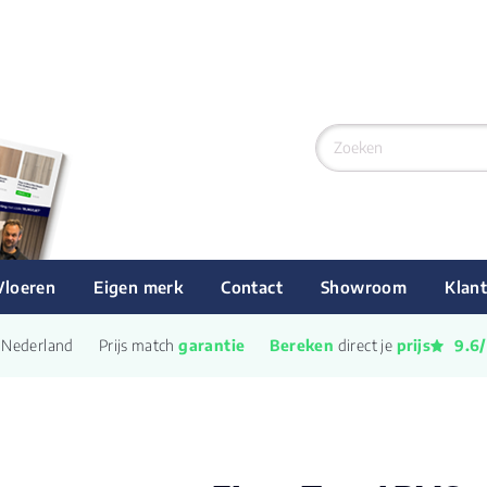
M
!
Vloeren
Eigen merk
Contact
Showroom
Klant
n Nederland
Prijs match 
garantie
Bereken
 direct je 
prijs
9.6