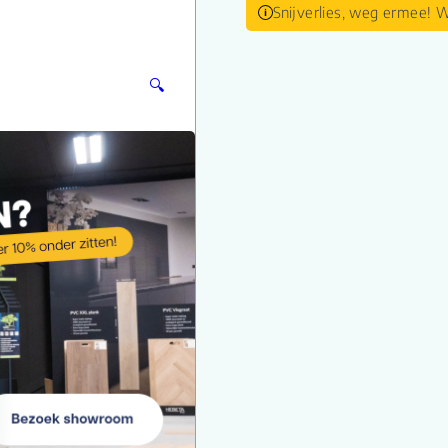
Snijverlies, weg ermee! W
🔍