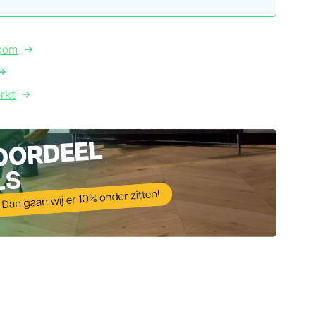
room
rkt