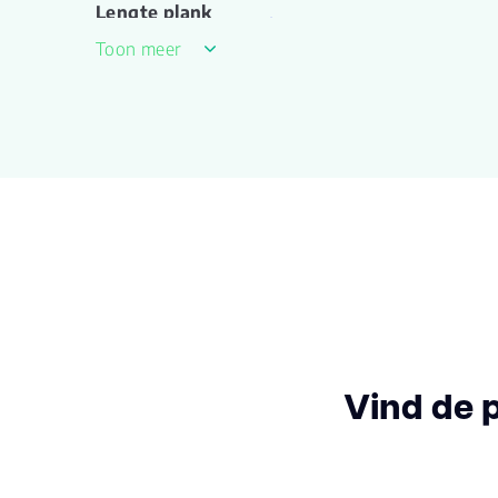
Lengte plank
91.400
(cm)
Toon meer
Breedte plank
45.70
(cm)
Inhoud pak (m2)
1.0000
Dikte toplaag
0.55
(mm)
V groef
4-MV
Gebruiksklasse
23, 33, 42
Vind de 
Vloerverwarming
ja
geschikt