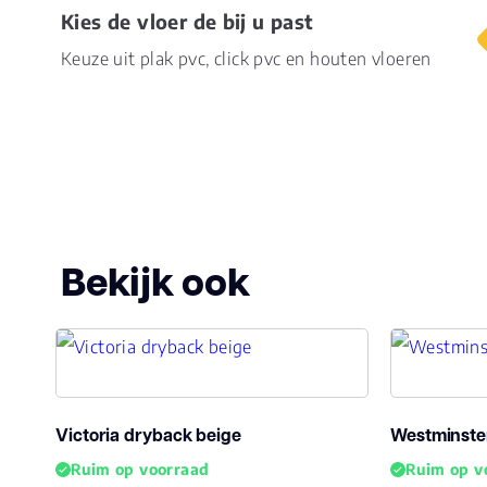
Montage
Plak PVC
Kies de vloer de bij u past
Keuze uit plak pvc, click pvc en houten vloeren
Garantie
20 Jaar
Woongebruik
(jaren)
Bekijk ook
Victoria dryback beige
Westminste
Ruim op voorraad
Ruim op v