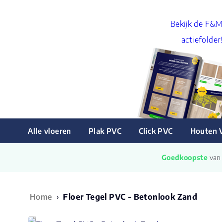
Bekijk de F&
actiefolder
Alle vloeren
Plak PVC
Click PVC
Houten 
Goedkoopste
 va
Home
›
Floer Tegel PVC - Betonlook Zand