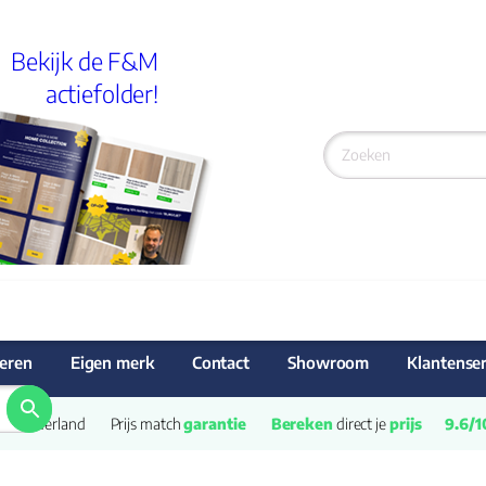
Bekijk de F&M
actiefolder!
eren
Eigen merk
Contact
Showroom
Klantenser
van Nederland
Prijs match 
garantie
Bereken
 direct je 
prijs
9.6/1