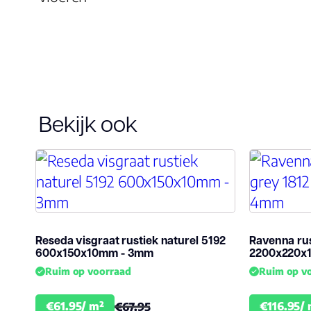
vtwonen
0
Merk
Ambia
Soort vloer
Plank
Bekijk ook
Stijl
Verlij
Reseda visgraat rustiek naturel 5192
Ravenna rus
600x150x10mm - 3mm
2200x220x
Ruim op voorraad
Ruim op v
€61.95/ m²
€116.95/
€67.95