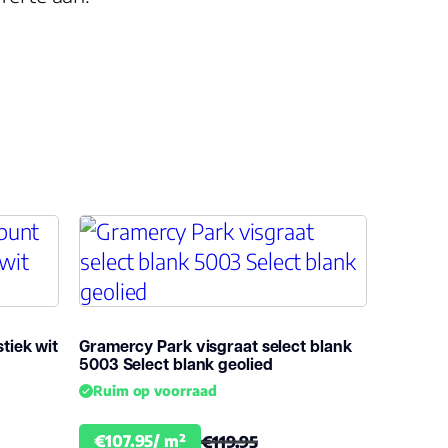
tiek wit
Gramercy Park visgraat select blank
5003 Select blank geolied
Ruim op voorraad
€107.95/ m²
€119.95