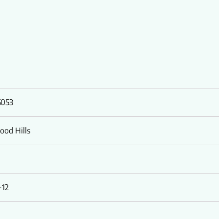
5053
ood Hills
+12