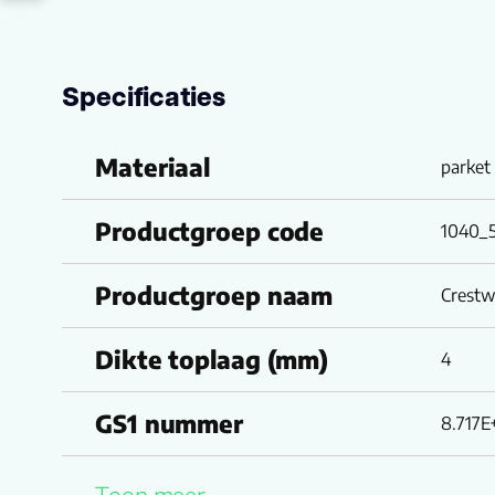
Specificaties
Materiaal
parket
Productgroep code
1040_
Productgroep naam
Crestw
Dikte toplaag (mm)
4
GS1 nummer
8.717E
Garantie Woongebruik