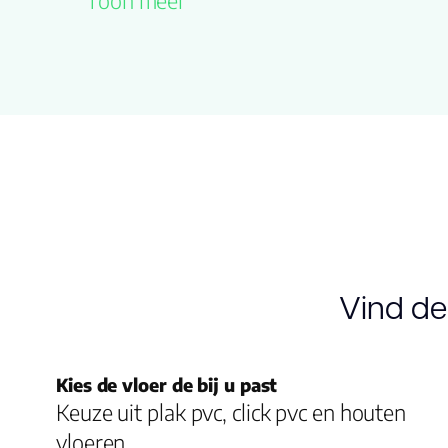
Toon meer
12
(jaren)
Gerookt
0
Vloerverwarming geschikt
ja, ce
Olie behandeling
naturel
Sortering
rustiek
Vind de
V-groeven
2-zijde
Warmtedoorlaatweerstand
0.1
Kies de vloer de bij u past
(m² K/W)
Keuze uit plak pvc, click pvc en houten
vloeren