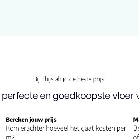
mentdekvloer max. 27 °C en geheel verlijmd
 geolied
Bij Thijs altijd de beste prijs!
 perfecte en goedkoopste vloer v
s
Bereken jouw prijs
M
Kom erachter hoeveel het gaat kosten per
Be
m2
of