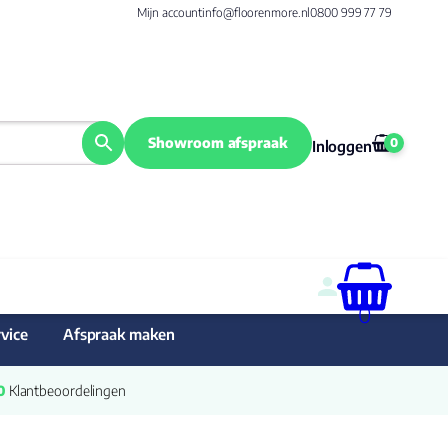
Mijn account
info@floorenmore.nl
0800 999 77 79
Showroom afspraak
0
Inloggen
0
vice
Afspraak maken
0
 Klantbeoordelingen