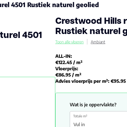
urel 4501 Rustiek naturel geolied
Crestwood Hills 
Rustiek naturel 
turel 4501
Toon alle vloeren
Ambiant
ALL-IN:
€122.45
/ m²
Vloerprijs:
€86.95
/ m²
Advies vloerprijs per m²:
€95.95
Wat is je oppervlakte?
Totale m²