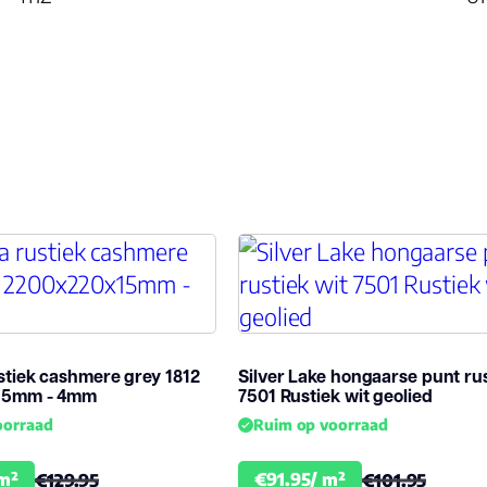
nt
md
tiek cashmere grey 1812
Silver Lake hongaarse punt rus
15mm - 4mm
7501 Rustiek wit geolied
oorraad
Ruim op voorraad
 m²
€91.95/ m²
€129.95
€101.95