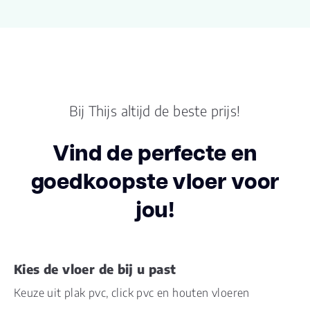
Kantara XL-END
naam
Lengte plank (cm)
210.000
Breedte plank
22.80
(cm)
Bij Thijs altijd de beste prijs!
Inhoud pak (m2)
1.4400
Vind de perfecte en
goedkoopste vloer voor
Aantal per pak
3
jou!
Dikte toplaag
0.80
(mm)
Dikte plank (mm)
15.0
Kies de vloer de bij u past
Keuze uit plak pvc, click pvc en houten vloeren
V groef
2V