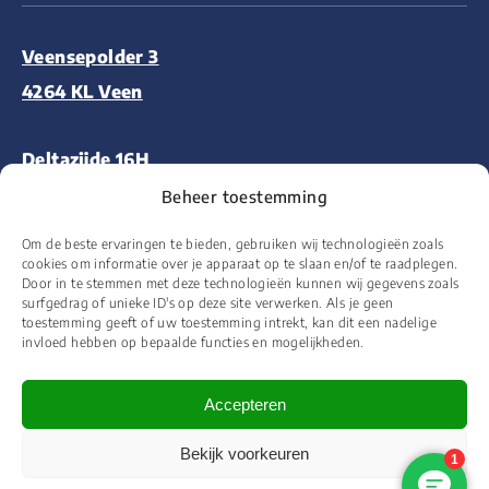
Veensepolder 3
4264 KL Veen
Deltazijde 16H
1261 ZM Blaricum
Beheer toestemming
Om de beste ervaringen te bieden, gebruiken wij technologieën zoals
Aalsmeerderweg 227
cookies om informatie over je apparaat op te slaan en/of te raadplegen.
Door in te stemmen met deze technologieën kunnen wij gegevens zoals
1432 CM Aalsmeer
surfgedrag of unieke ID's op deze site verwerken. Als je geen
toestemming geeft of uw toestemming intrekt, kan dit een nadelige
invloed hebben op bepaalde functies en mogelijkheden.
Accepteren
© 2026 Floor&More Alle rechten voorbehouden
Bekijk voorkeuren
Website ontworpen en ontwikkeld door
Wooms