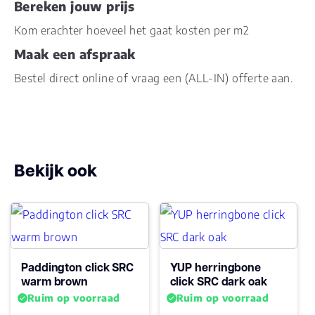
Bereken jouw prijs
Kom erachter hoeveel het gaat kosten per m2
Gebruiksklasse
23
Maak een afspraak
Brandclassificatie
Bfl-s1
Bestel direct online of vraag een (ALL-IN) offerte aan.
Vloerverwarming
ja
geschikt
Antistatisch
Ja
Bekijk ook
Geluidsdempend
Ja
Montage
Click PVC
Paddington click SRC
YUP herringbone
warm brown
Type click
Click
click SRC dark oak
Ruim op voorraad
Ruim op voorraad