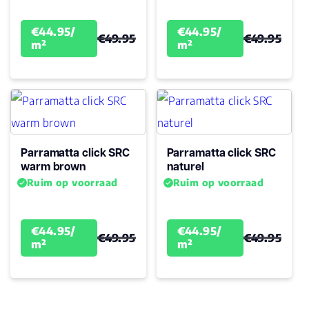
Garantie
Levenslang
Woongebruik
€44.95/
€44.95/
(jaren)
€49.95
€49.95
m²
m²
Garantie
10
Parramatta click SRC
Parramatta click SRC
warm brown
naturel
Ruim op voorraad
Ruim op voorraad
€44.95/
€44.95/
€49.95
€49.95
m²
m²