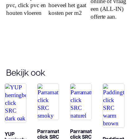
Type click
online of vraag
pvc, click pvc en
hoeveel het gaat
een (ALL-IN)
houten vloeren
kosten per m2
Garantie
offerte aan.
Woongebruik
(jaren)
Garantie
Bekijk ook
Parramatta
Parramatta
YUP
click SRC
click SRC
Paddington