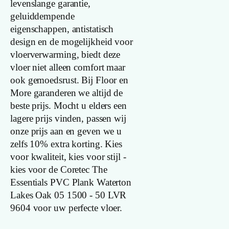
levenslange garantie,
geluiddempende
Productgroep
eigenschappen, antistatisch
naam
design en de mogelijkheid voor
vloerverwarming, biedt deze
Lengte plank
vloer niet alleen comfort maar
ook gemoedsrust. Bij Floor en
(cm)
More garanderen we altijd de
Breedte plank
beste prijs. Mocht u elders een
(cm)
lagere prijs vinden, passen wij
onze prijs aan en geven we u
Inhoud pak (m2)
zelfs 10% extra korting. Kies
voor kwaliteit, kies voor stijl -
kies voor de Coretec The
Aantal per pak
Essentials PVC Plank Waterton
Lakes Oak 05 1500 - 50 LVR
Dikte toplaag
9604 voor uw perfecte vloer.
(mm)