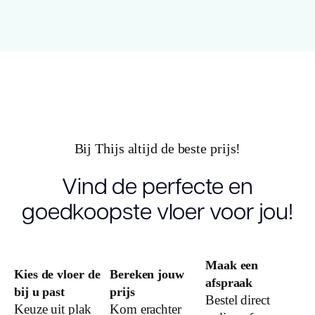
Dikte plank
(mm)
Gebruiksklasse
Brandclassificatie
Vloerverwarming
Bij Thijs altijd de beste prijs!
geschikt
Vind de perfecte en
Antistatisch
goedkoopste vloer voor jou!
Geluidsdempend
Maak een
Kies de vloer de
Bereken jouw
Montage
afspraak
bij u past
prijs
Bestel direct
Keuze uit plak
Kom erachter