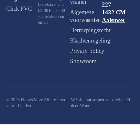
vragen
227
bereikbaar van
Click PVC
09:00 tot 17:30
Algemene
1432 CM
via telefoon en
voorwaarden
Aalsmeer
email
Herroepingsrecht
Klachtenregeling
Privacy policy
Showroom
© 2026 Floor&More Alle rechten
Website ontworpen en ontwikkeld
voorbehouden
door
Wooms