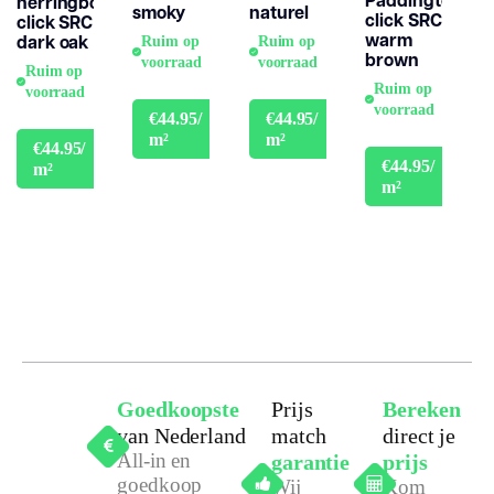
herringbone
smoky
naturel
click SRC
click SRC
warm
dark oak
Ruim op
Ruim op
brown
voorraad
voorraad
Ruim op
Ruim op
voorraad
voorraad
€44.95/
€44.95/
€49.95
€49.95
m²
m²
€44.95/
€49.95
€44.95/
m²
€49.9
m²
Goedkoopste
Prijs
Bereken
van Nederland
match
direct je
All-in en
garantie
prijs
goedkoop
Wij
Kom