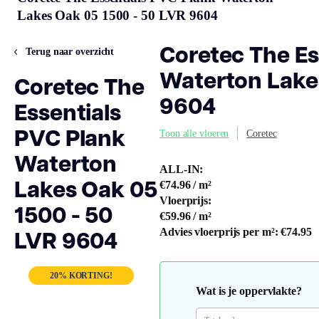
Lakes Oak 05 1500 - 50 LVR 9604
Coretec The Es
Terug naar overzicht
Waterton Lake
Coretec The
9604
Essentials
PVC Plank
Toon alle vloeren
Coretec
Waterton
ALL-IN:
Lakes Oak 05
€74.96
/ m²
Vloerprijs:
1500 - 50
€59.96
/ m²
LVR 9604
Advies vloerprijs per m²:
€74.95
20% KORTING!
Wat is je oppervlakte?