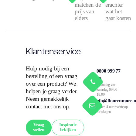
matchen de
erachter
prijs van
wat het
elders
gaat kosten
Klantenservice
Hulp nodig bij een
0800 999 77
bestelling of een vraag
79
over een product? We
Maandag t/m
zaterdag 09:00 -
helpen je graag verder.
18:00
Neem gemakkelijk
info@floorenmore.n
contact met ons op.
Binnen 4 uur reactie op
werkdagen
Vraag
Inspiratie
stellen
bekijken