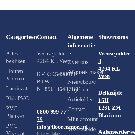
Categorieën
Contact
Algemene
Showrooms
informatie
Alles
Veensepolder 3
Veensepolder
bekijken
4264 KL Veen
3
Over ons
4264 KL
Houten
Afspraak maken
KVK: 65498011
Veen
Vloeren
BTW:
Nieuwbouw
Laminaat
NL856136487B01
projecten
Deltazijde
Plak PVC
Actiefolder
16H
1261 ZM
PVC
Contact
0800 999 77
Blaricum
Planken
Mijn account
79
PVC
info@floorenmore.nl
Veelgestelde
Aalsmeerderw
Visgraat
Elke werkdag