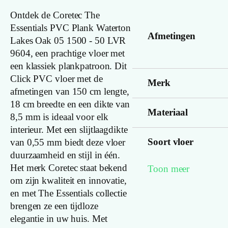
Ontdek de Coretec The
Essentials PVC Plank Waterton
Afmetingen
Lakes Oak 05 1500 - 50 LVR
9604, een prachtige vloer met
een klassiek plankpatroon. Dit
Click PVC vloer met de
Merk
afmetingen van 150 cm lengte,
18 cm breedte en een dikte van
Materiaal
8,5 mm is ideaal voor elk
interieur. Met een slijtlaagdikte
Soort vloer
van 0,55 mm biedt deze vloer
duurzaamheid en stijl in één.
Het merk Coretec staat bekend
Toon meer
Kleurnummer
om zijn kwaliteit en innovatie,
en met The Essentials collectie
brengen ze een tijdloze
Familienaam
elegantie in uw huis. Met