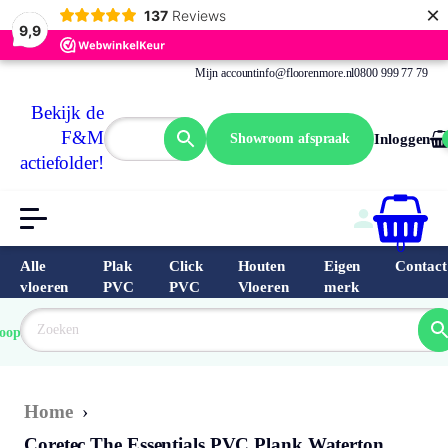
×
137
Reviews
9,9
Mijn account
info@floorenmore.nl
0800 999 77 79
Bekijk de
F&M
Showroom afspraak
Inloggen
actiefolder!
0
Alle
Plak
Click
Houten
Eigen
Contact
vloeren
PVC
PVC
Vloeren
merk
 van 
Prijs 
 direct 
oopste
garantie
Bereken
prijs
9.6/10
Nederland
match 
je 
Klantbeo
Home
›
Coretec The Essentials PVC Plank Waterton