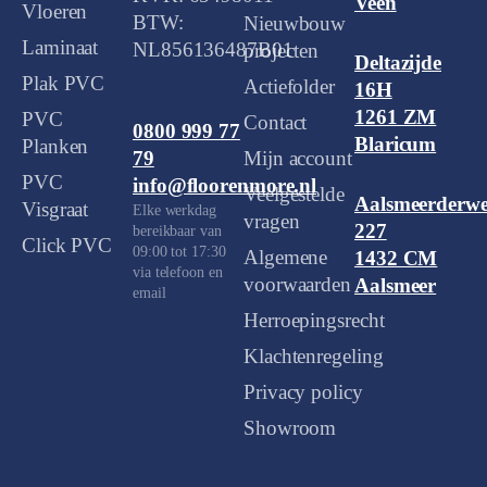
Veen
Vloeren
BTW:
Nieuwbouw
Laminaat
NL856136487B01
projecten
Deltazijde
Plak PVC
Actiefolder
16H
1261 ZM
PVC
Contact
0800 999 77
Blaricum
Planken
Mijn account
79
PVC
info@floorenmore.nl
Veelgestelde
Aalsmeerderw
Visgraat
Elke werkdag
vragen
227
bereikbaar van
Click PVC
09:00 tot 17:30
Algemene
1432 CM
via telefoon en
voorwaarden
Aalsmeer
email
Herroepingsrecht
Klachtenregeling
Privacy policy
Showroom