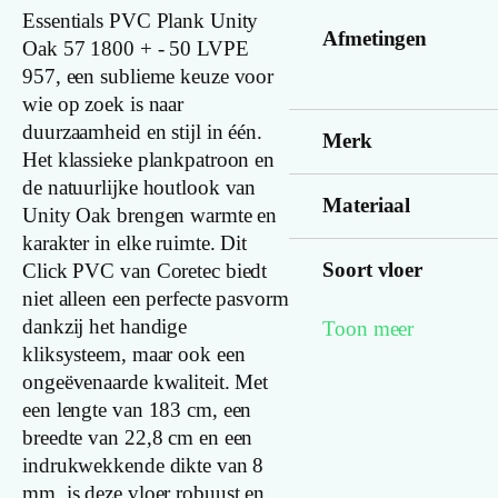
Essentials PVC Plank Unity
Afmetingen
Oak 57 1800 + - 50 LVPE
957, een sublieme keuze voor
wie op zoek is naar
duurzaamheid en stijl in één.
Merk
Het klassieke plankpatroon en
de natuurlijke houtlook van
Materiaal
Unity Oak brengen warmte en
karakter in elke ruimte. Dit
Soort vloer
Click PVC van Coretec biedt
niet alleen een perfecte pasvorm
dankzij het handige
Toon meer
Kleurnummer
kliksysteem, maar ook een
ongeëvenaarde kwaliteit. Met
een lengte van 183 cm, een
Familienaam
breedte van 22,8 cm en een
indrukwekkende dikte van 8
Productgroep
mm, is deze vloer robuust en