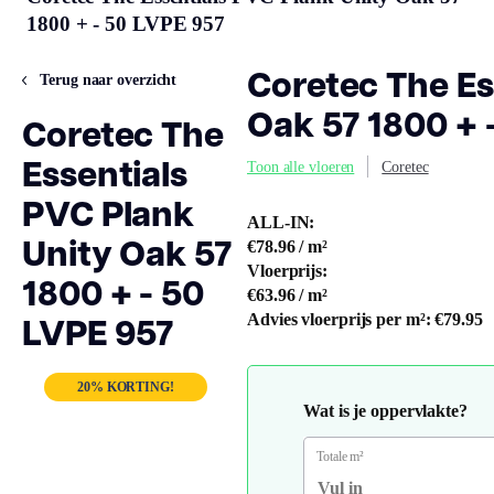
1800 + - 50 LVPE 957
Coretec The Es
Terug naar overzicht
Oak 57 1800 + 
Coretec The
Essentials
Toon alle vloeren
Coretec
PVC Plank
ALL-IN:
Unity Oak 57
€78.96
/ m²
Vloerprijs:
1800 + - 50
€63.96
/ m²
LVPE 957
Advies vloerprijs per m²:
€79.95
20% KORTING!
Wat is je oppervlakte?
Totale m²