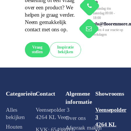
bestelling of een vraag
79
over een product? We
Maandag t/m
zaterdag 09:00 -
helpen je graag verder.
18:00
Neem gemakkelijk
info@floorenmore.n
contact met ons op.
Binnen 4 uur reactie op
werkdagen
Vraag
Inspiratie
stellen
bekijken
Categorieën
Contact
Algemene
Showrooms
informatie
Alles
Veensepolder 3
Veensepolder
bekijken
4264 KL Veen
3
Over ons
4264 KL
Houten
Afspraak maken
KVK: 65498011