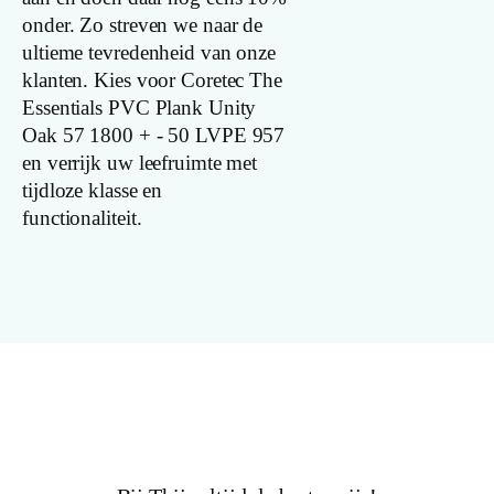
onder. Zo streven we naar de
V groef
ultieme tevredenheid van onze
klanten. Kies voor Coretec The
Gebruiksklasse
Essentials PVC Plank Unity
Oak 57 1800 + - 50 LVPE 957
Brandclassificatie
en verrijk uw leefruimte met
tijdloze klasse en
Vloerverwarming
functionaliteit.
geschikt
Antistatisch
Geluidsdempend
Montage