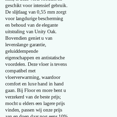
naam
geschikt voor intensief gebruik.
De slijtlaag van 0,55 mm zorgt
Lengte plank
voor langdurige bescherming
en behoud van de elegante
(cm)
uitstraling van Unity Oak.
Breedte plank
Bovendien geniet u van
(cm)
levenslange garantie,
geluiddempende
Inhoud pak (m2)
eigenschappen en antistatische
voordelen. Deze vloer is tevens
compatibel met
Aantal per pak
vloerverwarming, waardoor
comfort en luxe hand in hand
Dikte toplaag
gaan. Bij Floor en more bent u
(mm)
verzekerd van de beste prijs;
mocht u elders een lagere prijs
Dikte plank
vinden, passen wij onze prijs
(mm)
aan en doen daar nog eens 10%