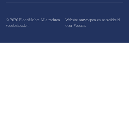
© 2026 Floor&More Alle rechten
Website ontworpen en ontwikkeld
voorbehouden
door
Wooms