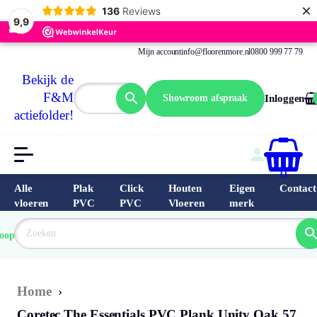
×
136
Reviews
9,9
Mijn account
info@floorenmore.nl
0800 999 77 79
Bekijk de
F&M
Showroom afspraak
Inloggen
actiefolder!
0
Alle
Plak
Click
Houten
Eigen
Contact
vloeren
PVC
PVC
Vloeren
merk
 van 
Prijs 
 direct 
oopste
garantie
Bereken
prijs
9.6/10
Nederland
match 
je 
Klantbeo
Home
›
Coretec The Essentials PVC Plank Unity Oak 57