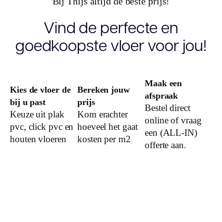
Type click
Bij Thijs altijd de beste prijs!
Vind de perfecte en
Garantie
Woongebruik
goedkoopste vloer voor jou!
(jaren)
Garantie
Maak een
Kies de vloer de
Bereken jouw
afspraak
bij u past
prijs
Bestel direct
Keuze uit plak
Kom erachter
online of vraag
pvc, click pvc en
hoeveel het gaat
een (ALL-IN)
houten vloeren
kosten per m2
offerte aan.