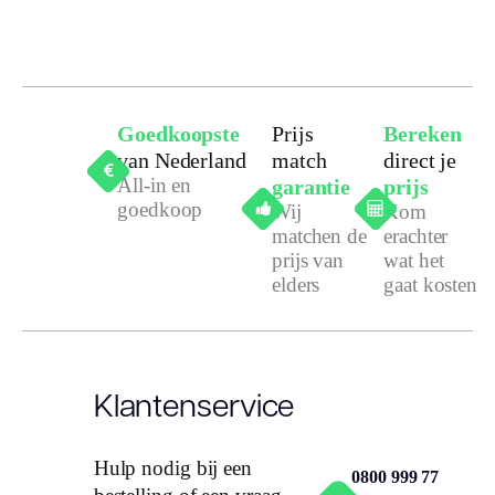
Goedkoopste
Prijs
Bereken
van Nederland
match
direct je
All-in en
garantie
prijs
goedkoop
Wij
Kom
matchen de
erachter
prijs van
wat het
elders
gaat kosten
Klantenservice
Hulp nodig bij een
0800 999 77