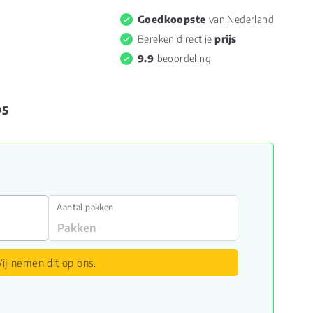
Goedkoopste
van Nederland
Bereken direct je
prijs
9.9
beoordeling
95
Aantal pakken
ij nemen dit op ons.