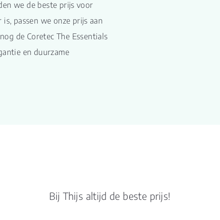
naam
den we de beste prijs voor
 is, passen we onze prijs aan
Lengte plank (cm)
122
nog de Coretec The Essentials
egantie en duurzame
Breedte plank
18.
(cm)
Inhoud pak (m2)
2.2
Aantal per pak
10
Dikte toplaag
0.5
(mm)
Dikte plank (mm)
8.0
Bij Thijs altijd de beste prijs!
V groef
4V