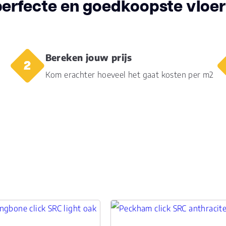
perfecte en goedkoopste vloer 
Gebruiksklasse
23, 
Brandclassificatie
Bfl-
Bereken jouw prijs
Vloerverwarming
Kom erachter hoeveel het gaat kosten per m2
ja
geschikt
Antistatisch
Ja
Geluidsdempend
Ja
Montage
Cli
Type click
Clic
Garantie