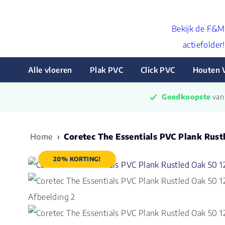
Bekijk de F&M
actiefolder!
Alle vloeren
Plak PVC
Click PVC
Houten 
Goedkoopste
 va
Home
›
Coretec The Essentials PVC Plank Rust
20% KORTING!