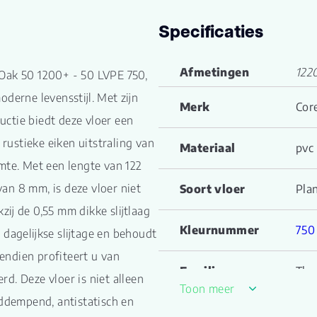
Specificaties
Afmetingen
122
 Oak 50 1200+ - 50 LVPE 750,
derne levensstijl. Met zijn
Merk
Cor
ctie biedt deze vloer een
 rustieke eiken uitstraling van
Materiaal
pvc
mte. Met een lengte van 122
an 8 mm, is deze vloer niet
Soort vloer
Pla
zij de 0,55 mm dikke slijtlaag
Kleurnummer
750
dagelijkse slijtage en behoudt
vendien profiteert u van
Familienaam
The 
d. Deze vloer is niet alleen
Toon meer
iddempend, antistatisch en
Productgroep
Rus