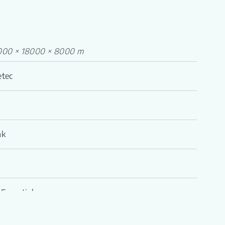
000 × 18000 × 8000 m
etec
nk
Essentials
tled Oak 50 1200+