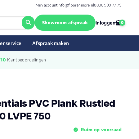
Mijn account
info@floorenmore.nl
0800 999 77 79
Showroom afspraak
Inloggen
0
enservice
Afspraak maken
/10
 Klantbeoordelingen
ntials PVC Plank Rustled
50 LVPE 750
Ruim op voorraad