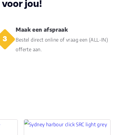
voor jou!
33
s1
Maak een afspraak
Bestel direct online of vraag een (ALL-IN)
offerte aan.
ck PVC
k