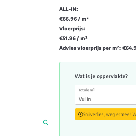
ALL-IN:
€66.96
/ m²
Vloerprijs:
€51.96
/ m²
Advies vloerprijs per m²:
€64.
Wat is je oppervlakte?
Totale m²
Snijverlies, weg ermee! W
🔍