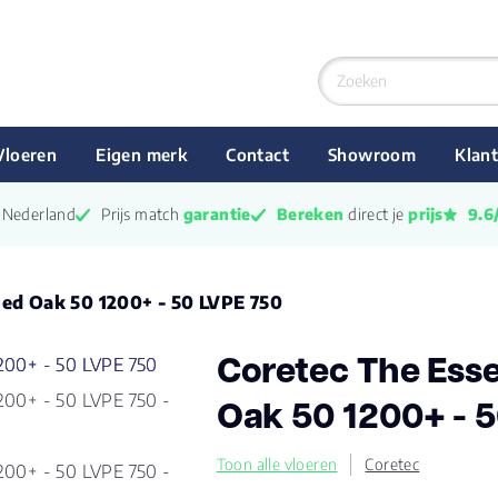
Vloeren
Eigen merk
Contact
Showroom
Klant
n Nederland
Prijs match 
garantie
Bereken
 direct je 
prijs
9.6
led Oak 50 1200+ - 50 LVPE 750
Coretec The Esse
Oak 50 1200+ - 
Toon alle vloeren
Coretec