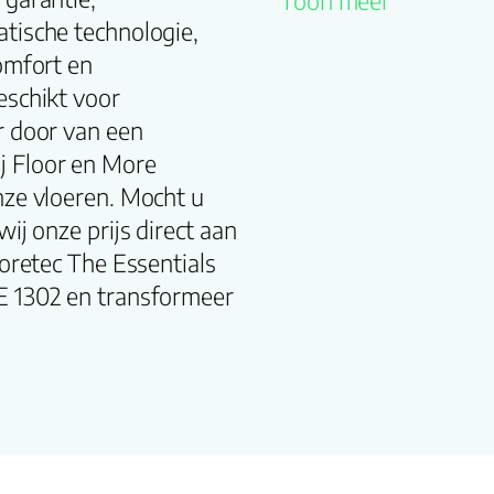
Toon meer
tische technologie,
Productgroep
omfort en
naam
eschikt voor
r door van een
Lengte plank
j Floor en More
(cm)
nze vloeren. Mocht u
Breedte plank
wij onze prijs direct aan
oretec The Essentials
(cm)
E 1302 en transformeer
Inhoud pak (m2)
Aantal per pak
Dikte toplaag
(mm)