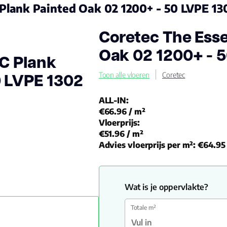
 Plank Painted Oak 02 1200+ - 50 LVPE 13
Coretec The Esse
Oak 02 1200+ - 
VC Plank
0 LVPE 1302
Toon alle vloeren
Coretec
ALL-IN:
€66.96
/ m²
Vloerprijs:
€51.96
/ m²
Advies vloerprijs per m²:
€64.95
Wat is je oppervlakte?
Totale m²