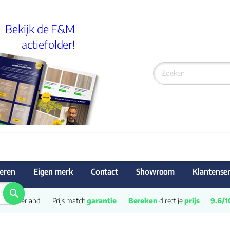
Bekijk de F&M
actiefolder!
eren
Eigen merk
Contact
Showroom
Klantenser
van Nederland
Prijs match 
garantie
Bereken
 direct je 
prijs
9.6/1