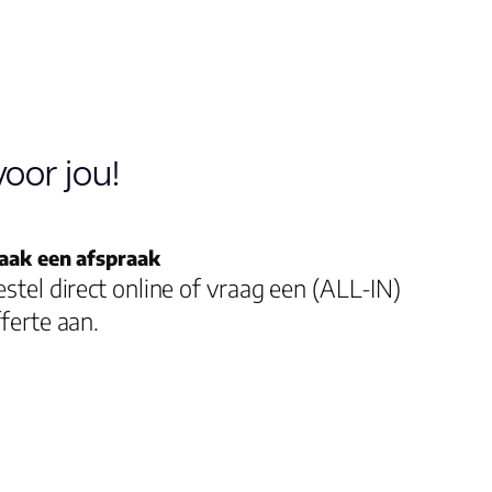
8.0
4V
oor jou!
23, 33
Bfl-s1
aak een afspraak
stel direct online of vraag een (ALL-IN)
ja
ferte aan.
Ja
Ja