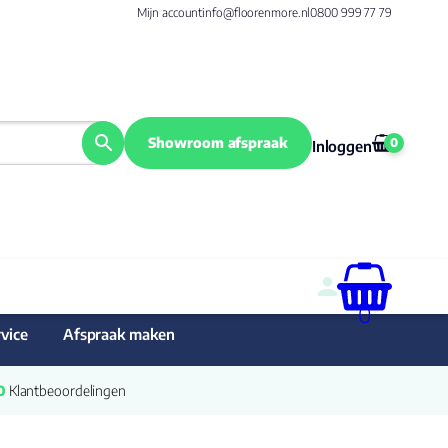
Mijn account
info@floorenmore.nl
0800 999 77 79
Showroom afspraak
0
Inloggen
0
vice
Afspraak maken
0
 Klantbeoordelingen