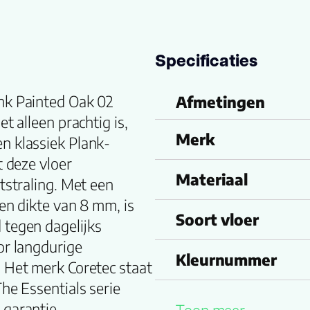
Specificaties
nk Painted Oak 02
Afmetingen
t alleen prachtig is,
Merk
n klassiek Plank-
t deze vloer
Materiaal
tstraling. Met een
en dikte van 8 mm, is
Soort vloer
 tegen dagelijks
or langdurige
Kleurnummer
 Het merk Coretec staat
The Essentials serie
Familienaam
 garantie,