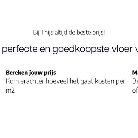
Dikte plank (mm)
V groef
Bij Thijs altijd de beste prijs!
 perfecte en goedkoopste vloer v
Gebruiksklasse
Brandclassificatie
Bereken jouw prijs
M
Kom erachter hoeveel het gaat kosten per
Be
Vloerverwarming
m2
of
geschikt
Antistatisch
Geluidsdempend