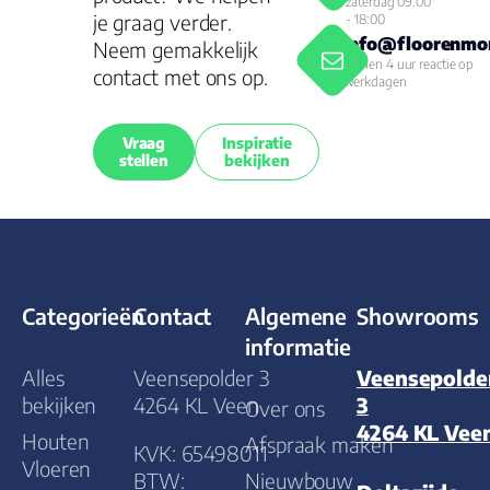
zaterdag 09:00
je graag verder.
- 18:00
info@floorenmor
Neem gemakkelijk
Binnen 4 uur reactie op
contact met ons op.
werkdagen
Vraag
Inspiratie
stellen
bekijken
Categorieën
Contact
Algemene
Showrooms
informatie
Alles
Veensepolder 3
Veensepolde
bekijken
4264 KL Veen
3
Over ons
4264 KL Vee
Houten
Afspraak maken
KVK: 65498011
Vloeren
BTW:
Nieuwbouw