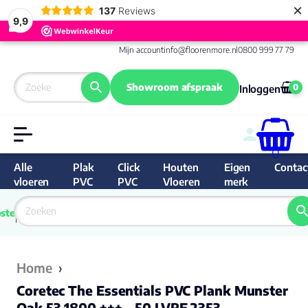
×
137
Reviews
9,9
Mijn account
info@floorenmore.nl
0800 999 77 79
Showroom afspraak
0
Inloggen
0
Alle
Plak
Click
Houten
Eigen
Contac
vloeren
PVC
PVC
Vloeren
merk
 van 
Prijs 
 direct 
ste
garantie
Bereken
prijs
9.6/10
Nederland
match 
je 
Klan
Home
›
Coretec The Essentials PVC Plank Munster
Oak 53 1800 +++ - 50 LVRE 2353