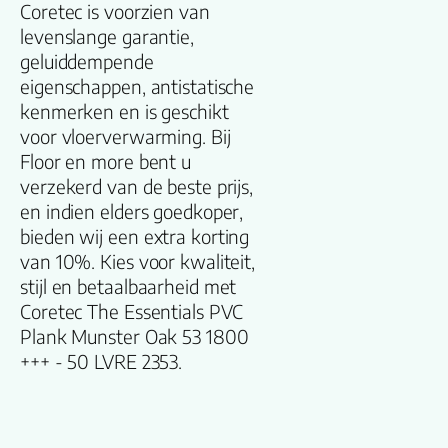
Coretec is voorzien van
levenslange garantie,
Productgroep
geluiddempende
naam
eigenschappen, antistatische
kenmerken en is geschikt
Lengte plank
voor vloerverwarming. Bij
(cm)
Floor en more bent u
verzekerd van de beste prijs,
Breedte plank
en indien elders goedkoper,
(cm)
bieden wij een extra korting
van 10%. Kies voor kwaliteit,
Inhoud pak (m2)
stijl en betaalbaarheid met
Coretec The Essentials PVC
Plank Munster Oak 53 1800
Aantal per pak
+++ - 50 LVRE 2353.
Dikte toplaag
(mm)