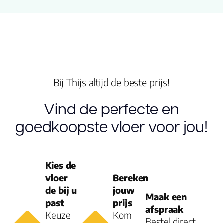
Dikte plank (mm
V groef
Gebruiksklasse
Bij Thijs altijd de beste prijs!
Brandclassificati
Vind de perfecte en
goedkoopste vloer voor jou!
Vloerverwarmin
geschikt
Antistatisch
Kies de
vloer
Bereken
de bij u
jouw
Geluidsdempend
Maak een
past
prijs
afspraak
Keuze
Kom
Montage
Bestel direct