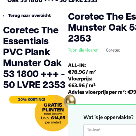
Coretec The Es
Terug naar overzicht
Munster Oak 5
Coretec The
2353
Essentials
PVC Plank
Toon alle vloeren
Coretec
Munster Oak
ALL-IN:
53 1800 +++ -
€78.96
/ m²
Vloerprijs:
50 LVRE 2353
€63.96
/ m²
Advies vloerprijs per m²:
€79
20% KORTING!
Wat is je oppervlakte?
Totale m²