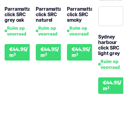
Parramatta
Parramatta
Parramatta
click SRC
click SRC
click SRC
grey oak
naturel
smoky
Ruim op
Ruim op
Ruim op
voorraad
voorraad
voorraad
Sydney
harbour
click SRC
€44.95/
€44.95/
€44.95/
€49.95
€49.95
€49.95
light grey
m²
m²
m²
Ruim op
voorraad
€44.95/
€49.
m²