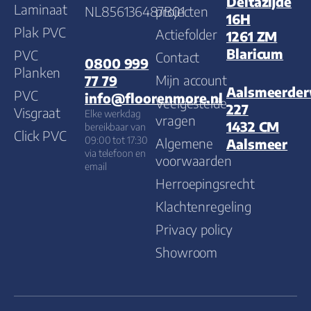
Deltazijde
Laminaat
NL856136487B01
projecten
16H
Plak PVC
Actiefolder
1261 ZM
Blaricum
PVC
Contact
0800 999
Planken
Mijn account
77 79
Aalsmeerde
PVC
info@floorenmore.nl
Veelgestelde
227
Visgraat
Elke werkdag
vragen
1432 CM
bereikbaar van
Click PVC
09:00 tot 17:30
Algemene
Aalsmeer
via telefoon en
voorwaarden
email
Herroepingsrecht
Klachtenregeling
Privacy policy
Showroom