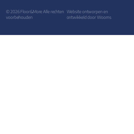
© 2026 Floor&More Alle rechten
Website ontworpen en
voorbehouden
ontwikkeld door
Wooms