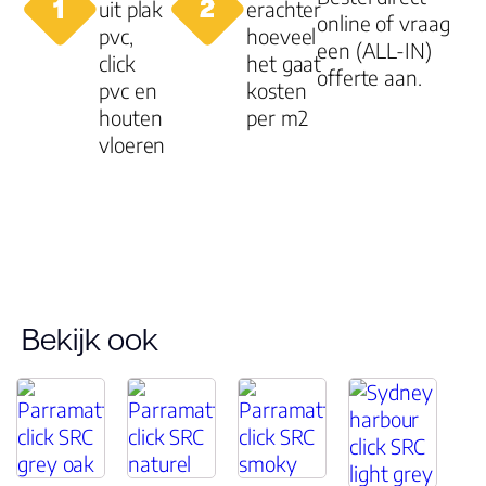
uit plak
erachter
online of vraag
pvc,
hoeveel
een (ALL-IN)
Type click
click
het gaat
offerte aan.
pvc en
kosten
Garantie
houten
per m2
Woongebruik
vloeren
(jaren)
Garantie
Bekijk ook