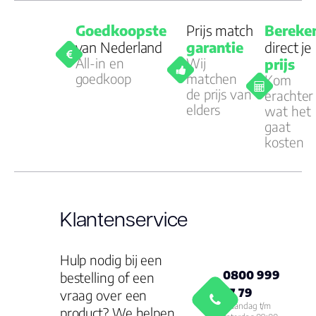
Goedkoopste
Prijs match
Bereke
van Nederland
garantie
direct je
All-in en
Wij
prijs
goedkoop
matchen
Kom
de prijs van
erachter
elders
wat het
gaat
kosten
Klantenservice
Hulp nodig bij een
0800 999
bestelling of een
77 79
vraag over een
Maandag t/m
product? We helpen