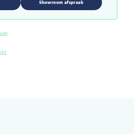
Showroom afspraak
room
rkt