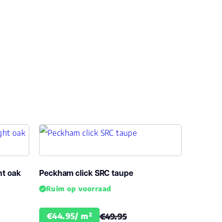
ck PVC
k
ht oak
Peckham click SRC taupe
enslang
Ruim op voorraad
€44.95/ m²
€49.95