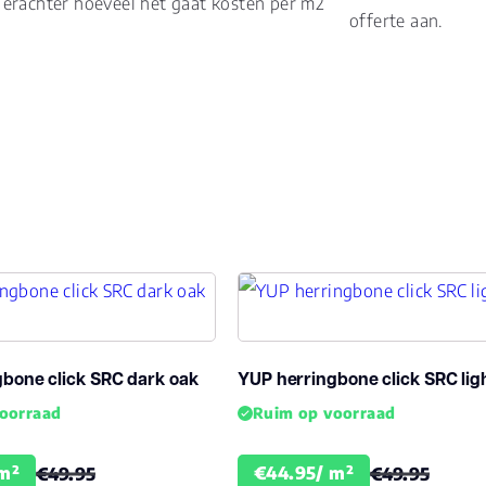
erachter hoeveel het gaat kosten per m2
offerte aan.
Vloerverwarming
ja
geschikt
Antistatisch
Ja
Geluidsdempend
Ja
Montage
Cli
Type click
Clic
Garantie
bone click SRC dark oak
YUP herringbone click SRC lig
Lev
Woongebruik
(jaren)
oorraad
Ruim op voorraad
Garantie
10
m²
€44.95/ m²
€49.95
€49.95