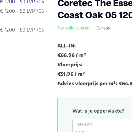
Coretec The Esse
Coast Oak 05 120
Toon alle vloeren
Coretec
ALL-IN:
€66.96
/ m²
Vloerprijs:
€51.96
/ m²
Advies vloerprijs per m²:
€64.
Wat is je oppervlakte?
Totale m²