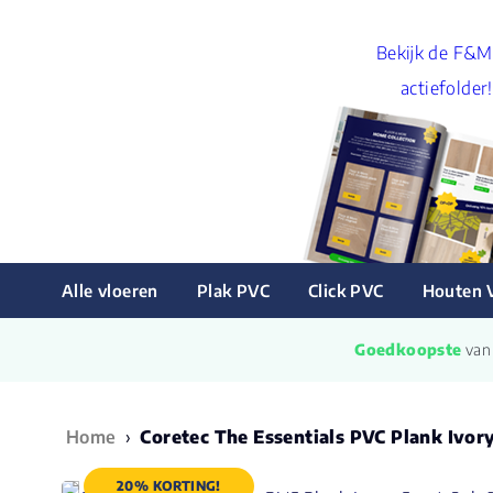
Bekijk de F&M
actiefolder!
Alle vloeren
Plak PVC
Click PVC
Houten 
Goedkoopste
 va
Home
›
Coretec The Essentials PVC Plank Ivor
20% KORTING!