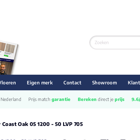
Vloeren
Eigen merk
Contact
Showroom
Klant
n Nederland
Prijs match 
garantie
Bereken
 direct je 
prijs
9.6
y Coast Oak 05 1200 - 50 LVP 705