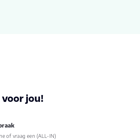
.000
20
500
5
voor jou!
33
praak
s1
ine of vraag een (ALL-IN)