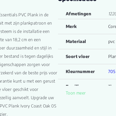
Afmetingen
122
ssentials PVC Plank in de
uit met zijn plankpatroon en
Merk
Cor
steem is de installatie een
dte van 18,2 cm en een
Materiaal
pvc
er duurzaamheid en stijl in
er bestand is tegen dagelijks
Soort vloer
Pla
 eigenschappen zorgen voor
Kleurnummer
705
rzekerd van de beste prijs voor
rantie kunt u met een gerust
Familienaam
The 
 vloer geschikt voor
Toon meer
ezellig aanvoelt. Upgrade uw
Productgroep
Ivo
naam
 PVC Plank Ivory Coast Oak 05
zier.