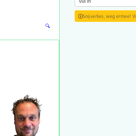
Snijverlies, weg ermee! W
🔍