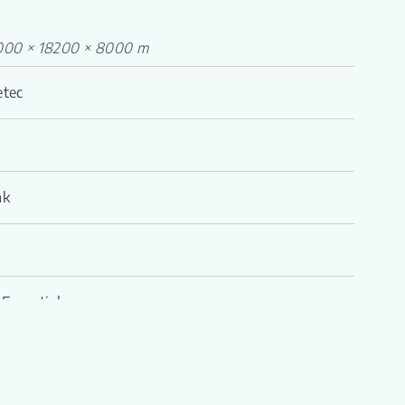
000 × 18200 × 8000 m
etec
nk
Essentials
ry Coast Oak 05 1200