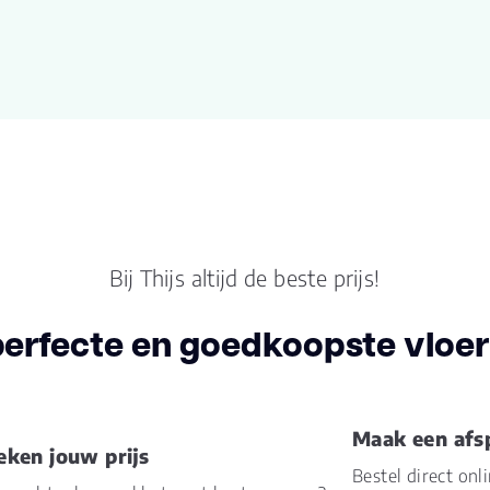
Lengte plank (cm)
122
Breedte plank
18.
(cm)
Inhoud pak (m2)
2.6
Aantal per pak
12
Dikte toplaag
Bij Thijs altijd de beste prijs!
0.5
(mm)
perfecte en goedkoopste vloer 
Dikte plank (mm)
8.0
Gebruiksklasse
23, 
Maak een afs
eken jouw prijs
Brandclassificatie
Bfl-
Bestel direct onl