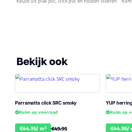
Keuze uit plak pvc, click pvc en houten vloeren
Kom 
Bekijk ook
Parramatta click SRC smoky
YUP herring
Ruim op voorraad
Ruim op v
€44.95/ m²
€44.95/ 
€49.95