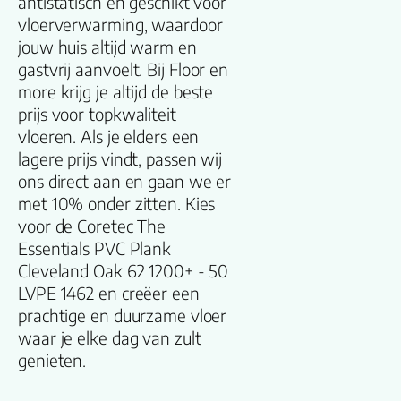
antistatisch en geschikt voor
vloerverwarming, waardoor
V groef
jouw huis altijd warm en
gastvrij aanvoelt. Bij Floor en
Gebruiksklasse
more krijg je altijd de beste
prijs voor topkwaliteit
vloeren. Als je elders een
Brandclassificati
lagere prijs vindt, passen wij
ons direct aan en gaan we er
Vloerverwarmin
met 10% onder zitten. Kies
geschikt
voor de Coretec The
Essentials PVC Plank
Antistatisch
Cleveland Oak 62 1200+ - 50
LVPE 1462 en creëer een
Geluidsdempend
prachtige en duurzame vloer
waar je elke dag van zult
genieten.
Montage