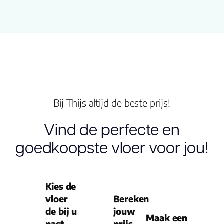
Type click
Garantie
Woongebruik
(jaren)
Garantie
Bij Thijs altijd de beste prijs!
Vind de perfecte en
goedkoopste vloer voor jou!
Kies de
vloer
Bereken
de bij u
jouw
Maak een
past
prijs