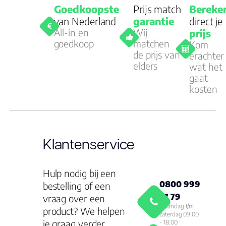
Goedkoopste
Prijs match
Bereke
van Nederland
garantie
direct je
All-in en
Wij
prijs
goedkoop
matchen
Kom
de prijs van
erachter
elders
wat het
gaat
kosten
Klantenservice
Hulp nodig bij een
0800 999
bestelling of een
77 79
vraag over een
Maandag t/m
product? We helpen
zaterdag 09:00
je graag verder.
- 18:00