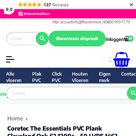
×
137
Reviews
9,9
Mijn account
info@floorenmore.nl
0800 999 77 79
Showroom afspraak
0
Inloggen
0
Alle
Plak
Click
Houten
Eigen
Contac
vloeren
PVC
PVC
Vloeren
merk
 van 
Prijs 
 direct 
ste
garantie
Bereken
prijs
9.6/10
Nederland
match 
je 
Klan
Home
›
Coretec The Essentials PVC Plank
Cleveland Oak 62 1200+ - 50 LVPE 1462