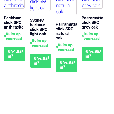
Peckham
Parramatta
Sydney
click SRC
click SRC
Parramatta
harbour
anthracite
grey oak
click SRC
click SRC
natural
light oak
Ruim op
Ruim op
oak
voorraad
voorraad
Ruim op
Ruim op
voorraad
voorraad
€44.95/
€44.95/
€49.95
€49.
m²
m²
€44.95/
€49.95
€44.95/
m²
€49.95
m²