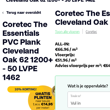
Coretec The Es
Terug naar overzicht
Cleveland Oak 
Coretec The
Essentials
Toon alle vloeren
Coretec
PVC Plank
ALL-IN:
Cleveland
€66.96
/ m²
Vloerprijs:
Oak 62 1200+
€51.96
/ m²
- 50 LVPE
Advies vloerprijs per m²:
€64
1462
Wat is je oppervlakte?
20% KORTING!
Totale m²