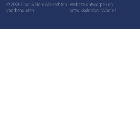
© 2026 Floor&More Alle rechten
Website ontworpen en
voorbehouden
ontwikkeld door
Wooms