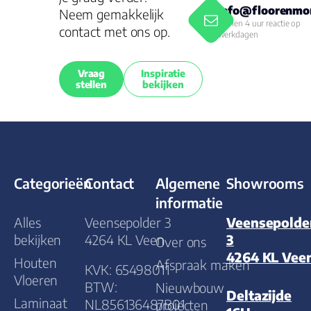
info@floorenmor
Neem gemakkelijk
Binnen 4 uur reactie op
contact met ons op.
werkdagen
Vraag
Inspiratie
stellen
bekijken
Categorieën
Contact
Algemene
Showrooms
informatie
Alles
Veensepolder 3
Veensepolde
bekijken
4264 KL Veen
3
Over ons
4264 KL Vee
Houten
Afspraak maken
KVK: 65498011
Vloeren
BTW:
Nieuwbouw
Deltazijde
Laminaat
NL856136487B01
projecten