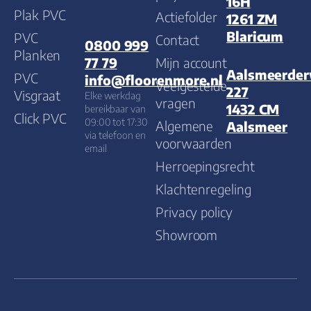
16H
Plak PVC
Actiefolder
1261 ZM
Blaricum
PVC
Contact
0800 999
Planken
Mijn account
77 79
Aalsmeerde
PVC
info@floorenmore.nl
Veelgestelde
227
Visgraat
Elke werkdag
vragen
1432 CM
bereikbaar van
Click PVC
09:00 tot 17:30
Algemene
Aalsmeer
via telefoon en
voorwaarden
email
Herroepingsrecht
Klachtenregeling
Privacy policy
Showroom