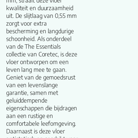
mm, straalt deze vloer
Productgroep
kwaliteit en duurzaamheid
naam
uit. De slijtlaag van 0,55 mm
zorgt voor extra
Lengte plank
bescherming en langdurige
(cm)
schoonheid. Als onderdeel
van de The Essentials
Breedte plank
collectie van Coretec, is deze
(cm)
vloer ontworpen om een
leven lang mee te gaan.
Inhoud pak (m2)
Geniet van de gemoedsrust
van een levenslange
garantie, samen met
Aantal per pak
geluiddempende
eigenschappen die bijdragen
Dikte toplaag
aan een rustige en
(mm)
comfortabele leefomgeving.
Daarnaast is deze vloer
Dikte plank (mm