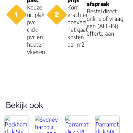
afspraak
Keuze
Kom
Bestel direct
uit plak
erachter
online of vraag
pvc,
hoeveel
een (ALL-IN)
click
het gaat
offerte aan.
pvc en
kosten
houten
per m2
vloeren
Bekijk ook