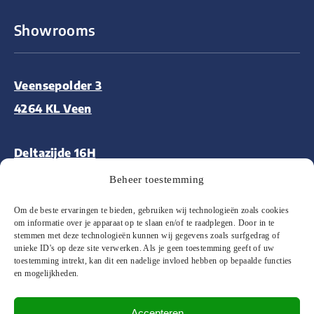
Showrooms
Veensepolder 3
4264 KL Veen
Deltazijde 16H
1261 ZM Blaricum
Beheer toestemming
Om de beste ervaringen te bieden, gebruiken wij technologieën zoals cookies
Aalsmeerderweg 227
om informatie over je apparaat op te slaan en/of te raadplegen. Door in te
stemmen met deze technologieën kunnen wij gegevens zoals surfgedrag of
1432 CM Aalsmeer
unieke ID's op deze site verwerken. Als je geen toestemming geeft of uw
toestemming intrekt, kan dit een nadelige invloed hebben op bepaalde functies
en mogelijkheden.
Accepteren