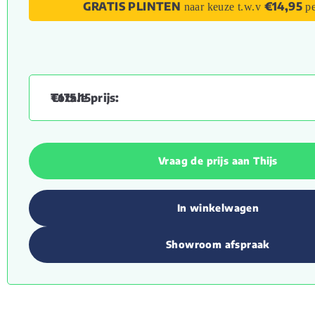
GRATIS PLINTEN
€14,95
naar keuze t.w.v
pe
€
175.15
Vraag de prijs aan Thijs
In winkelwagen
Showroom afspraak