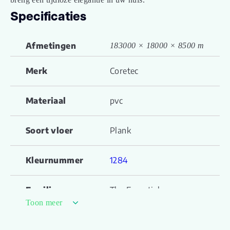
Specificaties
Afmetingen
183000 × 18000 × 8500 m
Merk
Coretec
Materiaal
pvc
Soort vloer
Plank
Kleurnummer
1284
Familienaam
The Essentials
Toon meer
Productgroep
Baltimore Oak 84 1800 ++
naam