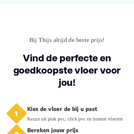
Lengte plank (cm)
183.000
Breedte plank
18.00
(cm)
Bij Thijs altijd de beste prijs!
Inhoud pak (m2)
1.9700
Vind de perfecte en
goedkoopste vloer voor
Aantal per pak
6
jou!
Dikte toplaag
0.55
(mm)
Dikte plank (mm)
8.5
Kies de vloer de bij u past
Keuze uit plak pvc, click pvc en houten vloeren
V groef
4V
Bereken jouw prijs