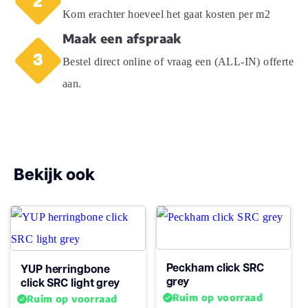
Gebruiksklasse
23, 33
Kom erachter hoeveel het gaat kosten per m2
Maak een afspraak
Brandclassificatie
Bfl-s1
Bestel direct online of vraag een (ALL-IN) offerte
aan.
Vloerverwarming
ja
geschikt
Antistatisch
Ja
Bekijk ook
Geluidsdempend
Ja
Montage
Click PVC
Type click
Click
Peckham click SRC
YUP herringbone
grey
click SRC light grey
Garantie
Ruim op voorraad
Ruim op voorraad
Levenslang
Woongebruik