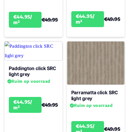
(jaren)
€44.95/
€44.95/
€49.95
€49.95
Garantie
10
m²
m²
Paddington click SRC
light grey
Ruim op voorraad
Parramatta click SRC
light grey
€44.95/
€49.95
Ruim op voorraad
m²
€44.95/
€49.95
m²