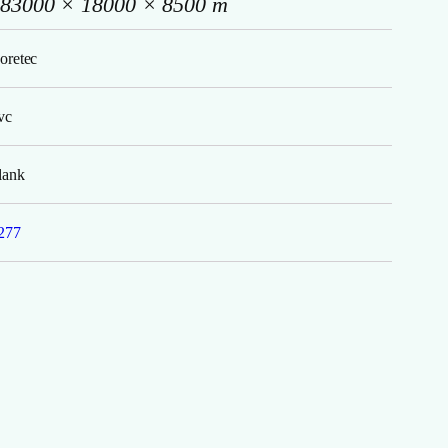
83000 × 18000 × 8500 m
oretec
vc
lank
277
he Essentials
altimore Oak 77 1800 ++
83.000