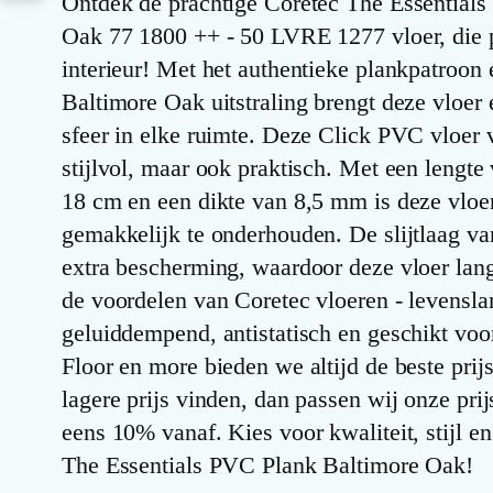
Ontdek de prachtige Coretec The Essential
Oak 77 1800 ++ - 50 LVRE 1277 vloer, die p
interieur! Met het authentieke plankpatroon
Baltimore Oak uitstraling brengt deze vloer
sfeer in elke ruimte. Deze Click PVC vloer v
stijlvol, maar ook praktisch. Met een lengt
18 cm en een dikte van 8,5 mm is deze vlo
gemakkelijk te onderhouden. De slijtlaag v
extra bescherming, waardoor deze vloer lang
de voordelen van Coretec vloeren - levensla
geluiddempend, antistatisch en geschikt voo
Floor en more bieden we altijd de beste prij
lagere prijs vinden, dan passen wij onze pri
eens 10% vanaf. Kies voor kwaliteit, stijl e
The Essentials PVC Plank Baltimore Oak!