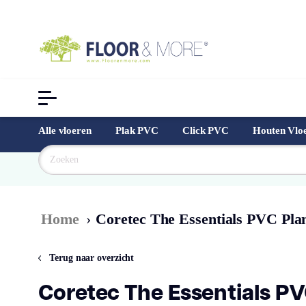
Alle vloeren
Plak PVC
Click PVC
Houten Vlo
Goedkoopst
Home
›
Coretec The Essentials PVC Pla
Terug naar overzicht
Coretec The Essentials P