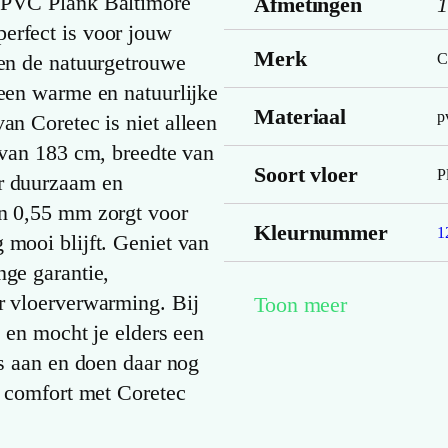
s PVC Plank Baltimore
Afmetingen
1
erfect is voor jouw
Merk
 en de natuurgetrouwe
C
 een warme en natuurlijke
Materiaal
p
an Coretec is niet alleen
e van 183 cm, breedte van
Soort vloer
P
er duurzaam en
an 0,55 mm zorgt voor
Kleurnummer
1
 mooi blijft. Geniet van
nge garantie,
Familienaam
T
r vloerverwarming. Bij
Toon meer
s en mocht je elders een
Productgroep
js aan en doen daar nog
B
naam
n comfort met Coretec
Lengte plank
1