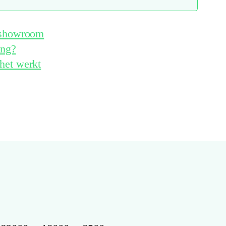
e showroom
ing?
het werkt