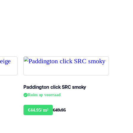
3, 33
fl-s1
a
a
Paddington click SRC smoky
Ruim op voorraad
lick PVC
€49.95
€44.95/ m²
lick