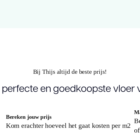
(cm)
Breedte plank
1
(cm)
Inhoud pak (m2)
1
Aantal per pak
6
Bij Thijs altijd de beste prijs!
Dikte toplaag
 perfecte en goedkoopste vloer v
0
(mm)
Dikte plank (mm)
8
Ma
Bereken jouw prijs
Be
Kom erachter hoeveel het gaat kosten per m2
V groef
4
of