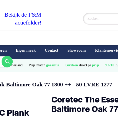
Bekijk de F&M
actiefolder!
eren
Eigen merk
Contact
Showroom
Klantenservi
e
 van Nederland
Prijs match 
garantie
Bereken
 direct je 
prijs
9.6/10
 
nk Baltimore Oak 77 1800 ++ - 50 LVRE 1277
Coretec The Esse
Baltimore Oak 77
VC Plank