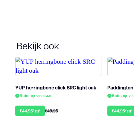
Bekijk ook
YUP herringbone click SRC light oak
Paddington 
Ruim op voorraad
Ruim op vo
€49.95
€44.95/ m²
€44.95/ m²