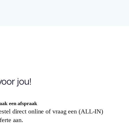
8.00
.9700
oor jou!
.55
.5
ak een afspraak
stel direct online of vraag een (ALL-IN)
V
ferte aan.