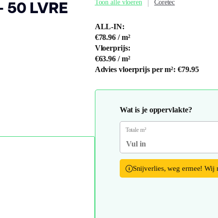
- 50 LVRE
Toon alle vloeren
Coretec
ALL-IN:
€78.96
/ m²
Vloerprijs:
€63.96
/ m²
Advies vloerprijs per m²:
€79.95
Wat is je oppervlakte?
Totale m²
Snijverlies, weg ermee! Wij