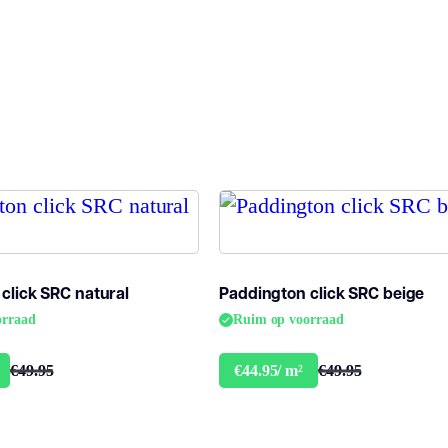
Gebruiksklasse
2
Brandclassificatie
B
Vloerverwarming
ja
geschikt
Antistatisch
J
Geluidsdempend
J
click SRC natural
Paddington click SRC beige
orraad
Ruim op voorraad
Montage
C
€49.95
€49.95
€44.95/ m²
Type click
C
Garantie