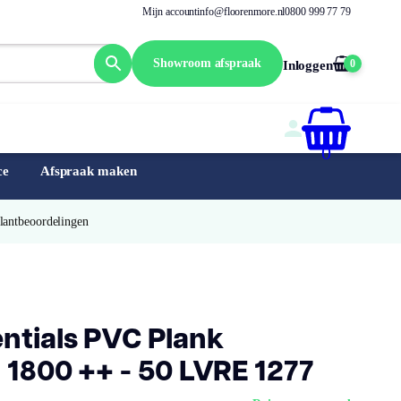
Mijn account
info@floorenmore.nl
0800 999 77 79
Showroom afspraak
0
Inloggen
0
ce
Afspraak maken
Klantbeoordelingen
ntials PVC Plank
 1800 ++ - 50 LVRE 1277