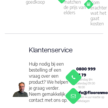
goedkoop
matchen
Kom
de prijs van
erachter
elders
wat het
gaat
kosten
Klantenservice
Hulp nodig bij een
0800 999
bestelling of een
77 79
vraag over een
Maandag t/m
product? We helpen
zaterdag 09:00
je graag verder.
- 18:00
info@floorenmor
Neem gemakkelijk
Binnen 4 uur reactie op
contact met ons op.
werkdagen