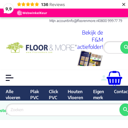
×
136
Reviews
9,9
Mijn account
info@floorenmore.nl
0800 999 77 79
Bekijk de
F&M
actiefolder!
0
Alle
Plak
Click
Houten
Eigen
Contac
vloeren
PVC
PVC
Vloeren
merk
 van 
Prijs 
 direct 
ste
garantie
Bereken
prijs
9.6/10
Nederland
match 
je 
Klan