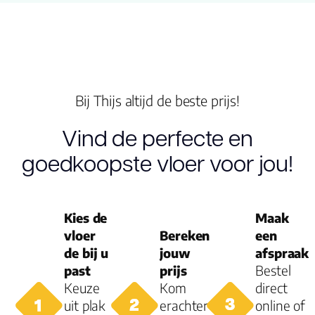
Type click
Garantie
Woongebruik
Bij Thijs altijd de beste prijs!
(jaren)
Vind de perfecte en
Garantie
goedkoopste vloer voor jou!
Kies de
Maak
vloer
Bereken
een
de bij u
jouw
afspraak
past
prijs
Bestel
Keuze
Kom
direct
uit plak
erachter
online of