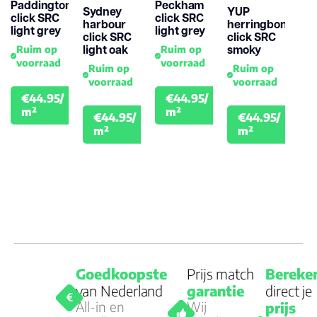
Paddington
Peckham
Sydney
YUP
click SRC
click SRC
harbour
herringbone
light grey
light grey
click SRC
click SRC
light oak
smoky
Ruim op
Ruim op
voorraad
voorraad
Ruim op
Ruim op
voorraad
voorraad
€44.95/
€44.95/
€49.95
€49.95
m²
m²
€44.95/
€44.95/
€49.95
€49.
m²
m²
Goedkoopste
Prijs match
Bereke
van Nederland
garantie
direct je
All-in en
Wij
prijs