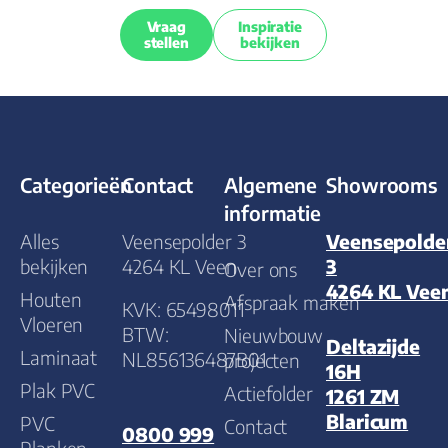
Vraag
Inspiratie
stellen
bekijken
Categorieën
Contact
Algemene
Showrooms
informatie
Alles
Veensepolder 3
Veensepolde
bekijken
4264 KL Veen
3
Over ons
4264 KL Vee
Houten
Afspraak maken
KVK: 65498011
Vloeren
BTW:
Nieuwbouw
Deltazijde
Laminaat
NL856136487B01
projecten
16H
Plak PVC
Actiefolder
1261 ZM
Blaricum
PVC
Contact
0800 999