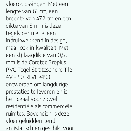
Familienaam
vloeroplossingen. Met een
lengte van 61 cm, een
Productgroep
breedte van 47,2 cm en een
naam
dikte van 5 mm is deze
tegelvloer niet alleen
Lengte plank
indrukwekkend in design,
(cm)
maar ook in kwaliteit. Met
een slijtlaagdikte van 0,55
Breedte plank
mm is de Coretec Proplus
(cm)
PVC Tegel Stratosphere Tile
4V - 50 RLVE 4193
Inhoud pak (m2)
ontworpen om langdurige
prestaties te leveren en is
het ideaal voor zowel
Aantal per pak
residentiële als commerciële
ruimtes. Bovendien is deze
Dikte toplaag
vloer geluiddempend,
(mm)
antistatisch en geschikt voor