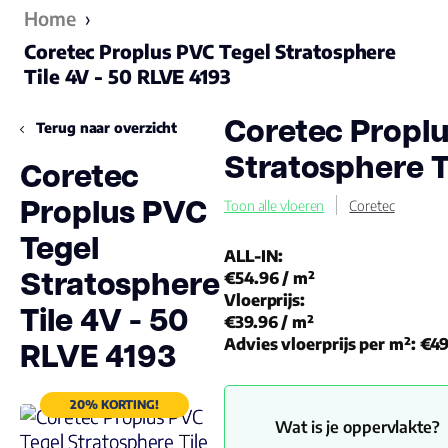
Home
›
Coretec Proplus PVC Tegel Stratosphere
Tile 4V - 50 RLVE 4193
Coretec Proplu
Terug naar overzicht
Stratosphere T
Coretec
Proplus PVC
Toon alle vloeren
Coretec
Tegel
ALL-IN:
Stratosphere
€54.96
/ m²
Vloerprijs:
Tile 4V - 50
€39.96
/ m²
RLVE 4193
Advies vloerprijs per m²:
€49
20% KORTING!
Wat is je oppervlakte?