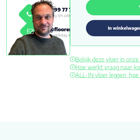
0800 999 77 79
Maandag t/m zaterdag 09:00 -
18:00
In winkelwage
info@floorenmore.nl
Binnen 1 werkdag reactie
Bekijk deze vloer in on
Hoe werkt vraag naar ko
ALL-IN vloer leggen, hoe