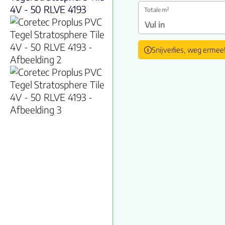
Totale m²
Snijverlies, weg ermee