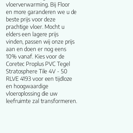
vloerverwarming. Bij Floor
Dikte plank (mm
en more garanderen we u de
beste prijs voor deze
V groef
prachtige vloer. Mocht u
elders een lagere prijs
Gebruiksklasse
vinden, passen wij onze prijs
aan en doen er nog eens
10% vanaf. Kies voor de
Brandclassificati
Coretec Proplus PVC Tegel
Stratosphere Tile 4V - 50
Vloerverwarmin
RLVE 4193 voor een tijdloze
geschikt
en hoogwaardige
vloeroplossing die uw
Antistatisch
leefruimte zal transformeren.
Geluidsdempend
Montage