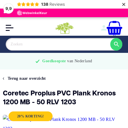
×
138
Reviews
9,9
0
Goedkoopste
 van Nederland
Terug naar overzicht
Coretec Proplus PVC Plank Kronos
1200 MB - 50 RLV 1203
20% KORTING!