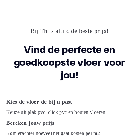
Lengte plank
122.000
(cm)
Breedte plank
18.30
(cm)
Bij Thijs altijd de beste prijs!
Inhoud pak (m2)
2.6800
Vind de perfecte en
goedkoopste vloer voor
Aantal per pak
12
jou!
Dikte toplaag
0.55
(mm)
Dikte plank (mm)
5.0
Kies de vloer de bij u past
Keuze uit plak pvc, click pvc en houten vloeren
Gebruiksklasse
23, 33
Bereken jouw prijs
Kom erachter hoeveel het gaat kosten per m2
Brandclassificatie
Bfl-s1