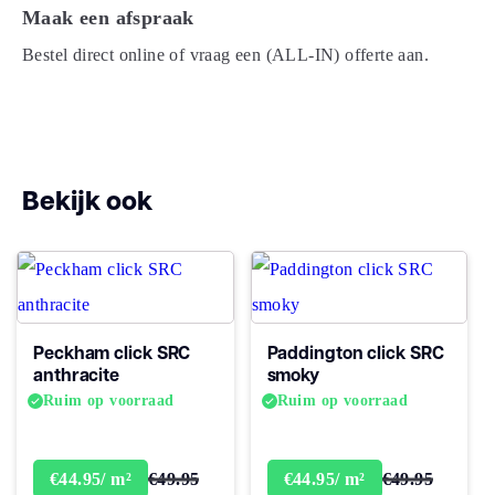
Maak een afspraak
Vloerverwarming
Bestel direct online of vraag een (ALL-IN) offerte aan.
ja
geschikt
Antistatisch
Ja
Geluidsdempend
Ja
Bekijk ook
Montage
Click PVC
Type click
Click
Peckham click SRC
Paddington click SRC
anthracite
Garantie
smoky
Woongebruik
Levenslang
Ruim op voorraad
Ruim op voorraad
(jaren)
€49.95
€49.95
€44.95/ m²
Garantie
€44.95/ m²
10