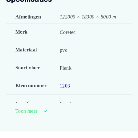
Afmetingen
122000 × 18300 × 5000 m
Merk
Coretec
Materiaal
pvc
Soort vloer
Plank
Kleurnummer
1203
Familienaam
Proplus
Toon meer
Productgroep
Kronos 1200 MB
naam