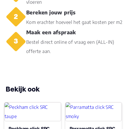
vloeren
Bereken jouw prijs
Gebruiksklasse
23, 33
Kom erachter hoeveel het gaat kosten per m2
Brandclassificatie
Bfl-s1
Maak een afspraak
Bestel direct online of vraag een (ALL-IN)
Vloerverwarming
ja
geschikt
offerte aan.
Antistatisch
Ja
Geluidsdempend
Ja
Bekijk ook
Montage
Click PVC
Type click
Click
Peckham click SRC
Parramatta click SRC