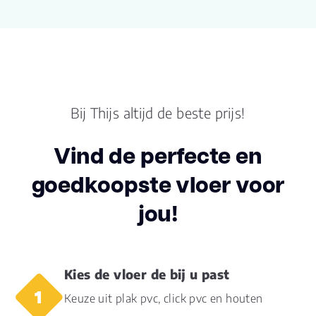
Kingdom 1500 4V
naam
Lengte plank (cm)
152.000
Breedte plank
18.30
(cm)
Bij Thijs altijd de beste prijs!
Inhoud pak (m2)
2.7800
Vind de perfecte en
goedkoopste vloer voor
Aantal per pak
10
jou!
Dikte toplaag
0.55
(mm)
Dikte plank (mm)
5.0
Kies de vloer de bij u past
Keuze uit plak pvc, click pvc en houten
V groef
4V