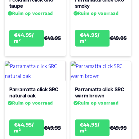
Garantie
taupe
smoky
Levenslang
Woongebruik
Ruim op voorraad
Ruim op voorraad
(jaren)
Garantie
10
€44.95/
€44.95/
€49.95
€49.95
m²
m²
Parramatta click SRC
Parramatta click SRC
natural oak
warm brown
Ruim op voorraad
Ruim op voorraad
€44.95/
€44.95/
€49.95
€49.95
m²
m²