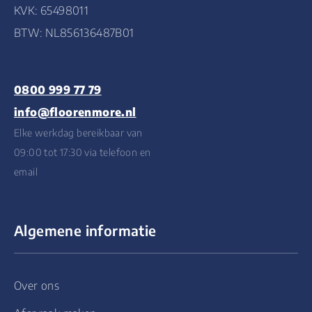
KVK: 65498011
BTW: NL856136487B01
0800 999 77 79
info@floorenmore.nl
Elke werkdag bereikbaar van
09:00 tot 17:30 via telefoon en
email
Algemene informatie
Over ons