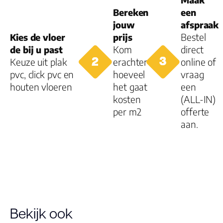
Woongebruik
Bereken
een
(jaren)
jouw
afspraak
Kies de vloer
prijs
Bestel
Garantie
de bij u past
Kom
direct
Keuze uit plak
erachter
online of
pvc, click pvc en
hoeveel
vraag
houten vloeren
het gaat
een
kosten
(ALL-IN)
per m2
offerte
aan.
Bekijk ook