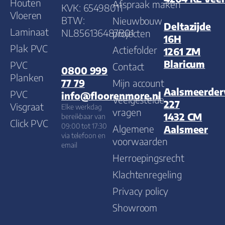
Houten
Afspraak maken
KVK: 65498011
Vloeren
BTW:
Nieuwbouw
Deltazijde
Laminaat
NL856136487B01
projecten
16H
Plak PVC
Actiefolder
1261 ZM
Blaricum
PVC
Contact
0800 999
Planken
Mijn account
77 79
Aalsmeerde
PVC
info@floorenmore.nl
Veelgestelde
227
Visgraat
Elke werkdag
vragen
1432 CM
bereikbaar van
Click PVC
09:00 tot 17:30
Algemene
Aalsmeer
via telefoon en
voorwaarden
email
Herroepingsrecht
Klachtenregeling
Privacy policy
Showroom