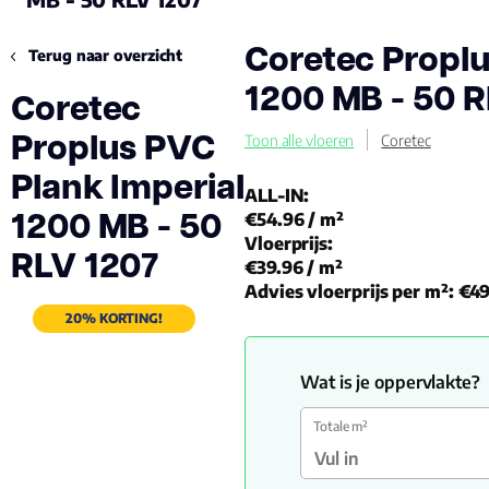
Coretec Proplu
Terug naar overzicht
1200 MB - 50 R
Coretec
Proplus PVC
Toon alle vloeren
Coretec
Plank Imperial
ALL-IN:
1200 MB - 50
€54.96
/ m²
Vloerprijs:
RLV 1207
€39.96
/ m²
Advies vloerprijs per m²:
€49
20% KORTING!
Wat is je oppervlakte?
Totale m²