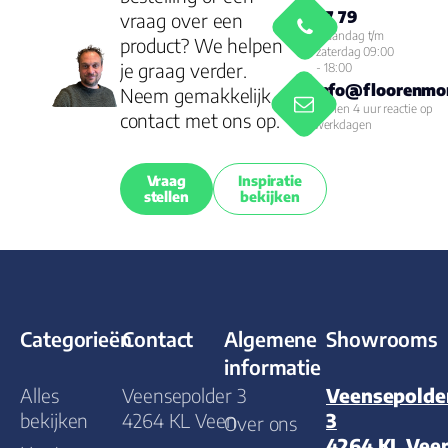
77 79
vraag over een
Maandag t/m
product? We helpen
zaterdag 09:00
je graag verder.
- 18:00
info@floorenmor
Neem gemakkelijk
Binnen 4 uur reactie op
contact met ons op.
werkdagen
Vraag
Inspiratie
stellen
bekijken
Categorieën
Contact
Algemene
Showrooms
informatie
Alles
Veensepolder 3
Veensepolde
bekijken
4264 KL Veen
3
Over ons
4264 KL Vee