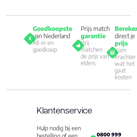
Goedkoopste
Prijs match
Bereke
van Nederland
garantie
direct je
All-in en
Wij
prijs
goedkoop
matchen
Kom
de prijs van
erachter
elders
wat het
gaat
kosten
Klantenservice
Hulp nodig bij een
0800 999
bestelling of een