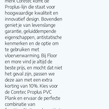
merk Coretec komt de
naam
Proplus-lijn die staat voor
hoogwaardige kwaliteit en
Lengte plank
innovatief design. Bovendien
(cm)
geniet je van levenslange
garantie, geluiddempende
Breedte plank
eigenschappen, antistatische
(cm)
kenmerken en de optie om
te gebruiken met
Inhoud pak (m2)
vloerverwarming. Bij Floor
en more vind je altijd de
beste prijs, en mocht dat niet
Aantal per pak
het geval zijn, passen we
deze aan met een extra
Dikte toplaag
korting van 10%. Kies voor
(mm)
de Coretec Proplus PVC
Plank en ervaar de perfecte
Dikte plank (mm
combinatie van