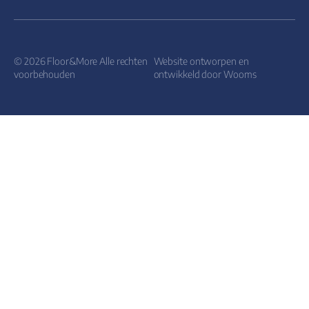
© 2026 Floor&More Alle rechten
Website ontworpen en
voorbehouden
ontwikkeld door
Wooms