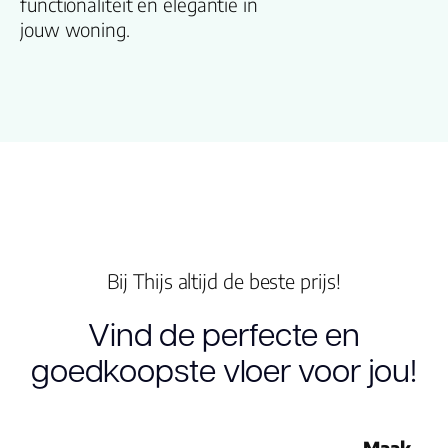
functionaliteit en elegantie in
Gebruiksklasse
jouw woning.
Brandclassificati
Vloerverwarmin
geschikt
Antistatisch
Geluidsdempend
Bij Thijs altijd de beste prijs!
Vind de perfecte en
Montage
goedkoopste vloer voor jou!
Type click
Garantie
Maak